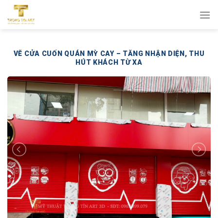
Bỏ
qua
nội
dung
VẼ CỬA CUỐN QUÁN MỲ CAY – TĂNG NHẬN DIỆN, THU
HÚT KHÁCH TỪ XA