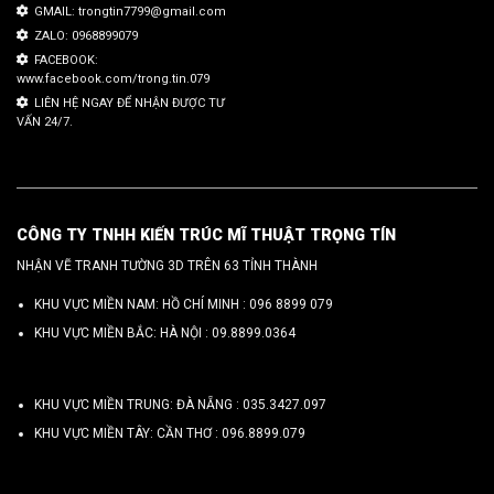
GMAIL: trongtin7799@gmail.com
ZALO: 0968899079
FACEBOOK:
www.facebook.com/trong.tin.079
LIÊN HỆ NGAY ĐỂ NHẬN ĐƯỢC TƯ
VẤN 24/7.
CÔNG TY TNHH KIẾN TRÚC MĨ THUẬT TRỌNG TÍN
NHẬN VẼ TRANH TƯỜNG 3D TRÊN 63 TỈNH THÀNH
KHU VỰC MIỀN NAM: HỒ CHÍ MINH :
096 8899 079
KHU VỰC MIỀN BẮC: HÀ NỘI :
09.8899.0364
KHU VỰC MIỀN TRUNG: ĐÀ NẴNG :
035.3427.097
KHU VỰC MIỀN TÂY: CẦN THƠ :
096.8899.079