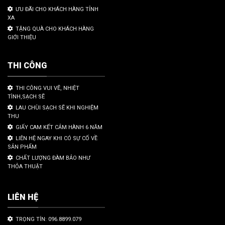
ƯU ĐÃI CHO KHÁCH HÀNG TỈNH
XA
TẶNG QUÀ CHO KHÁCH HÀNG
GIỚI THIỆU
THI CÔNG
THI CÔNG VUI VẼ, NHIỆT
TÌNH,SẠCH SẼ
LAU CHÙI SẠCH SẼ KHI NGHIỆM
THU
GIẤY CAM KẾT CẢM HÀNH 6 NĂM
LIÊN HỆ NGAY KHI CÓ SỰ CỐ VỀ
SẢN PHẨM
CHẤT LƯỢNG ĐÀM BẢO NHƯ
THỎA THUẬT
LIÊN HỆ
TRỌNG TÍN: 096.8899.079