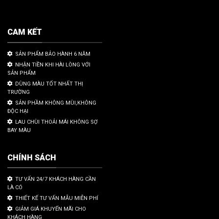
CAM KẾT
SẢN PHẨM BẢO HÀNH 6 NĂM
NHẬN TIỀN KHI HÀI LÒNG VỚI
SẢN PHẨM
DÙNG MÀU TỐT NHẤT THỊ
TRƯỜNG
SẢN PHẦM KHÔNG MÙI,KHÔNG
ĐỘC HẠI
LAU CHÙI THOẢI MÁI KHÔNG SỢ
BAY MÀU
CHÍNH SÁCH
TƯ VẤN 24/7 KHÁCH HÀNG CẦN
LÀ CÓ
THIẾT KẾ TƯ VẤN MẪU MIỄN PHÍ
GIẢM GIÁ KHUYẾN MÃI CHO
KHÁCH HÀNG