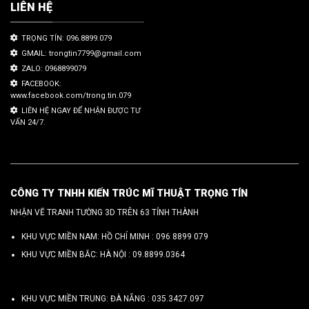
LIÊN HỆ
TRỌNG TÍN: 096.8899.079
GMAIL: trongtin7799@gmail.com
ZALO: 0968899079
FACEBOOK:
www.facebook.com/trong.tin.079
LIÊN HỆ NGAY ĐỂ NHẬN ĐƯỢC TƯ
VẤN 24/7.
CÔNG TY TNHH KIẾN TRÚC MĨ THUẬT TRỌNG TÍN
NHẬN VẼ TRANH TƯỜNG 3D TRÊN 63 TỈNH THÀNH
KHU VỰC MIỀN NAM: HỒ CHÍ MINH :
096 8899 079
KHU VỰC MIỀN BẮC: HÀ NỘI :
09.8899.0364
KHU VỰC MIỀN TRUNG: ĐÀ NẴNG :
035.3427.097