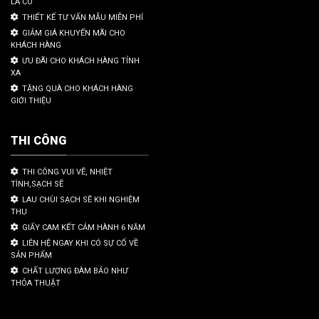
LÀ CÓ
THIẾT KẾ TƯ VẤN MẪU MIỄN PHÍ
GIẢM GIÁ KHUYẾN MÃI CHO
KHÁCH HÀNG
ƯU ĐÃI CHO KHÁCH HÀNG TỈNH
XA
TẶNG QUÀ CHO KHÁCH HÀNG
GIỚI THIỆU
THI CÔNG
THI CÔNG VUI VẼ, NHIỆT
TÌNH,SẠCH SẼ
LAU CHÙI SẠCH SẼ KHI NGHIỆM
THU
GIẤY CAM KẾT CẢM HÀNH 6 NĂM
LIÊN HỆ NGAY KHI CÓ SỰ CỐ VỀ
SẢN PHẨM
CHẤT LƯỢNG ĐÀM BẢO NHƯ
THỎA THUẬT