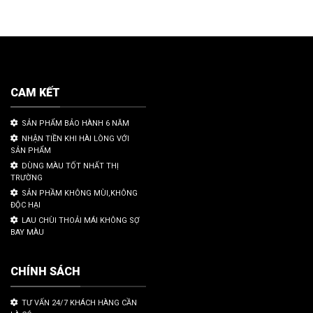
CAM KẾT
SẢN PHẨM BẢO HÀNH 6 NĂM
NHẬN TIỀN KHI HÀI LÒNG VỚI
SẢN PHẨM
DÙNG MÀU TỐT NHẤT THỊ
TRƯỜNG
SẢN PHẦM KHÔNG MÙI,KHÔNG
ĐỘC HẠI
LAU CHÙI THOẢI MÁI KHÔNG SỢ
BAY MÀU
CHÍNH SÁCH
TƯ VẤN 24/7 KHÁCH HÀNG CẦN