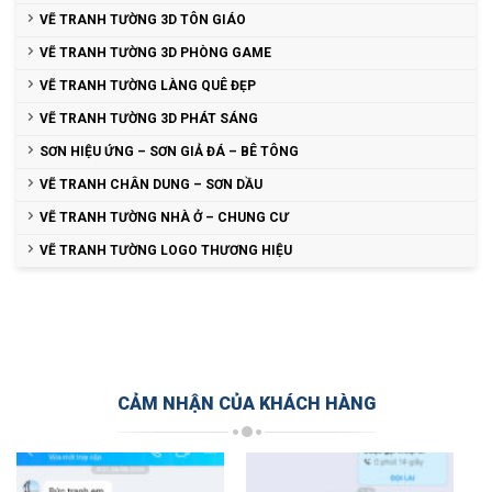
VẼ TRANH TƯỜNG 3D TÔN GIÁO
VẼ TRANH TƯỜNG 3D PHÒNG GAME
VẼ TRANH TƯỜNG LÀNG QUÊ ĐẸP
VẼ TRANH TƯỜNG 3D PHÁT SÁNG
SƠN HIỆU ỨNG – SƠN GIẢ ĐÁ – BÊ TÔNG
VẼ TRANH CHÂN DUNG – SƠN DẦU
VẼ TRANH TƯỜNG NHÀ Ở – CHUNG CƯ
VẼ TRANH TƯỜNG LOGO THƯƠNG HIỆU
CẢM NHẬN CỦA KHÁCH HÀNG