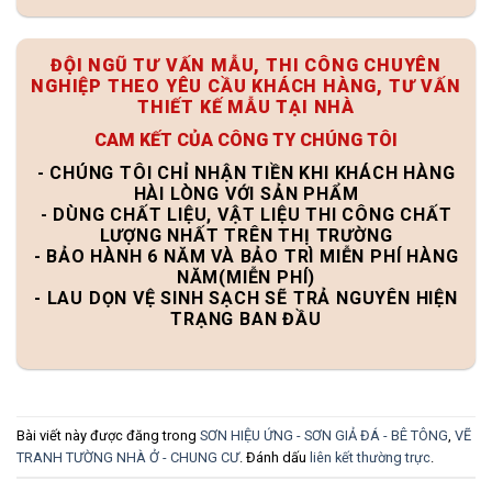
ĐỘI NGŨ TƯ VẤN MẪU, THI CÔNG CHUYÊN
NGHIỆP THEO YÊU CẦU KHÁCH HÀNG, TƯ VẤN
THIẾT KẾ MẪU TẠI NHÀ
CAM KẾT CỦA CÔNG TY CHÚNG TÔI
- CHÚNG TÔI CHỈ NHẬN TIỀN KHI KHÁCH HÀNG
HÀI LÒNG VỚI SẢN PHẨM
- DÙNG CHẤT LIỆU, VẬT LIỆU THI CÔNG CHẤT
LƯỢNG NHẤT TRÊN THỊ TRƯỜNG
- BẢO HÀNH 6 NĂM VÀ BẢO TRÌ MIỄN PHÍ HÀNG
NĂM(MIỄN PHÍ)
- LAU DỌN VỆ SINH SẠCH SẼ TRẢ NGUYÊN HIỆN
TRẠNG BAN ĐẦU
Bài viết này được đăng trong
SƠN HIỆU ỨNG - SƠN GIẢ ĐÁ - BÊ TÔNG
,
VẼ
TRANH TƯỜNG NHÀ Ở - CHUNG CƯ
. Đánh dấu
liên kết thường trực
.