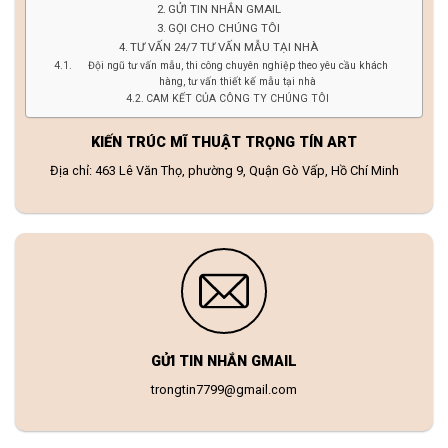
GỬI TIN NHẮN GMAIL
GỌI CHO CHÚNG TÔI
TƯ VẤN 24/7 TƯ VẤN MẪU TẠI NHÀ
Đội ngũ tư vấn mẫu, thi công chuyên nghiệp theo yêu cầu khách
hàng, tư vấn thiết kế mẫu tại nhà
CAM KẾT CỦA CÔNG TY CHÚNG TÔI
KIẾN TRÚC MĨ THUẬT TRỌNG TÍN ART
Địa chỉ: 463 Lê Văn Thọ, phường 9, Quận Gò Vấp, Hồ Chí Minh
GỬI TIN NHẮN GMAIL
trongtin7799@gmail.com