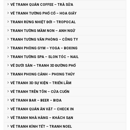
VẼ TRANH QUÁN COFFEE – TRÀ SỮA
VẼ TRANH TƯỜNG PHỐ CỔ – HOA GIẤY
TRANH RỪNG NHIỆT ĐỚI – TROPOCAL
TRANH TƯỜNG MẦM NON – ANH NGỮ
TRANH TƯỜNG VĂN PHÒNG – CÔNG TY
TRANH PHÒNG GYM – YOGA – BOXING
TRANH TƯỜNG SPA – SLON TÓC – NAIL
VẼ DƯỚI SÀN – TRANH 3D ĐƯỜNG PHỐ
TRANH PHONG CẢNH – PHONG THỦY
VẼ TRANH 3D SỰ KIỆN – TRIỂN LÃM
VẼ TRANH TRÊN TÔN – CỬA CUỐN
VẼ TRANH BAR – BEER – BIDA
VẼ TRANH QUÁN ĂN VẶT – CHECK IN
VẼ TRANH NHÀ HÀNG – KHÁCH SẠN
VẼ TRANH KÍNH TẾT – TRANH NOEL