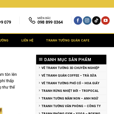
MIỀN BẮC
99 079
098 899 0364
TƯỜNG
LIÊN HỆ
TRANH TƯỜNG QUÁN CAFE
DANH MỤC SẢN PHẨM
VẼ TRANH TƯỜNG 3D CHUYÊN NGHIỆP
àm tôn lên
VẼ TRANH QUÁN COFFEE – TRÀ SỮA
phí thấp
VẼ TRANH TƯỜNG PHỐ CỔ – HOA GIẤY
g như thế
TRANH RỪNG NHIỆT ĐỚI – TROPOCAL
TRANH TƯỜNG MẦM NON – ANH NGỮ
TRANH TƯỜNG VĂN PHÒNG – CÔNG TY
TRANH PHÒNG GYM – YOGA – BOXING