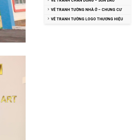
VẼ TRANH CHÂN DUNG – SƠN DẦU
VẼ TRANH TƯỜNG NHÀ Ở – CHUNG CƯ
VẼ TRANH TƯỜNG LOGO THƯƠNG HIỆU