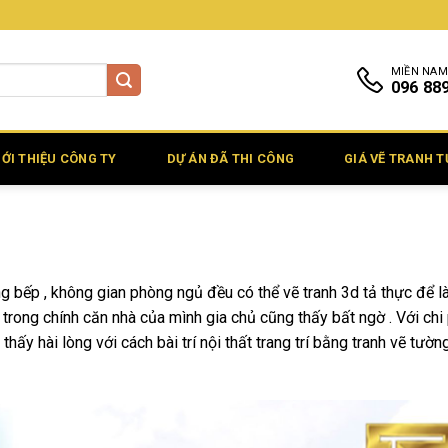
MIỀN NAM
096 88
IỚI THIỆU CÔNG TY
DỰ ÁN ĐÃ THI CÔNG
GIÁ VẼ TRANH 
 bếp , không gian phòng ngủ đều có thể vẽ tranh 3d tả thực để l
trong chính căn nhà của mình gia chủ cũng thấy bất ngờ . Với chi 
ấy hài lòng với cách bài trí nội thất trang trí bằng tranh vẽ tườn