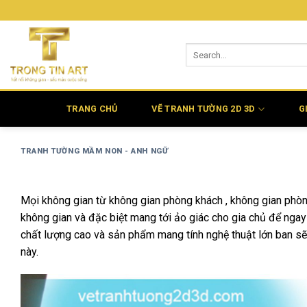
Bỏ
qua
nội
dung
TRANG CHỦ
VẼ TRANH TƯỜNG 2D 3D
G
TRANH TƯỜNG MẦM NON - ANH NGỮ
Mọi không gian từ không gian phòng khách , không gian phòng
không gian và đặc biệt mang tới ảo giác cho gia chủ để ngay 
chất lượng cao và sản phẩm mang tính nghệ thuật lớn ban sẽ th
này.