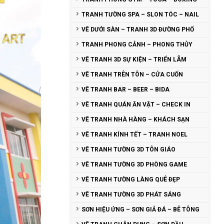
TRANH TƯỜNG SPA – SLON TÓC – NAIL
VẼ DƯỚI SÀN – TRANH 3D ĐƯỜNG PHỐ
TRANH PHONG CẢNH – PHONG THỦY
VẼ TRANH 3D SỰ KIỆN – TRIỂN LÃM
VẼ TRANH TRÊN TÔN – CỬA CUỐN
VẼ TRANH BAR – BEER – BIDA
VẼ TRANH QUÁN ĂN VẶT – CHECK IN
VẼ TRANH NHÀ HÀNG – KHÁCH SẠN
VẼ TRANH KÍNH TẾT – TRANH NOEL
VẼ TRANH TƯỜNG 3D TÔN GIÁO
VẼ TRANH TƯỜNG 3D PHÒNG GAME
VẼ TRANH TƯỜNG LÀNG QUÊ ĐẸP
VẼ TRANH TƯỜNG 3D PHÁT SÁNG
SƠN HIỆU ỨNG – SƠN GIẢ ĐÁ – BÊ TÔNG