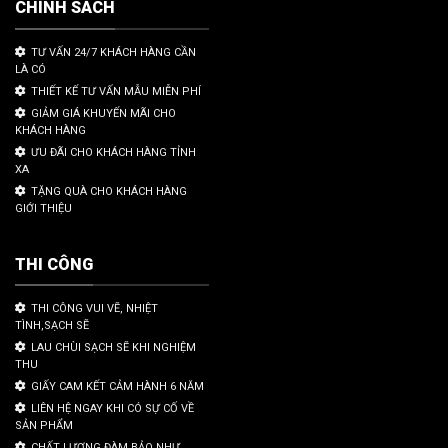
CHÍNH SÁCH
TƯ VẤN 24/7 KHÁCH HÀNG CẦN
LÀ CÓ
THIẾT KẾ TƯ VẤN MẪU MIỄN PHÍ
GIẢM GIÁ KHUYẾN MÃI CHO
KHÁCH HÀNG
ƯU ĐÃI CHO KHÁCH HÀNG TỈNH
XA
TẶNG QUÀ CHO KHÁCH HÀNG
GIỚI THIỆU
THI CÔNG
THI CÔNG VUI VẼ, NHIỆT
TÌNH,SẠCH SẼ
LAU CHÙI SẠCH SẼ KHI NGHIỆM
THU
GIẤY CAM KẾT CẢM HÀNH 6 NĂM
LIÊN HỆ NGAY KHI CÓ SỰ CỐ VỀ
SẢN PHẨM
CHẤT LƯỢNG ĐÀM BẢO NHƯ