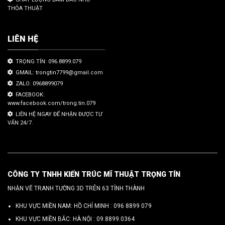
THỎA THUẬT
LIÊN HỆ
TRỌNG TÍN: 096.8899.079
GMAIL: trongtin7799@gmail.com
ZALO: 0968899079
FACEBOOK:
www.facebook.com/trong.tin.079
LIÊN HỆ NGAY ĐỂ NHẬN ĐƯỢC TƯ
VẤN 24/7.
CÔNG TY TNHH KIẾN TRÚC MĨ THUẬT TRỌNG TÍN
NHẬN VẼ TRANH TƯỜNG 3D TRÊN 63 TỈNH THÀNH
KHU VỰC MIỀN NAM: HỒ CHÍ MINH :
096 8899 079
KHU VỰC MIỀN BẮC: HÀ NỘI :
09.8899.0364