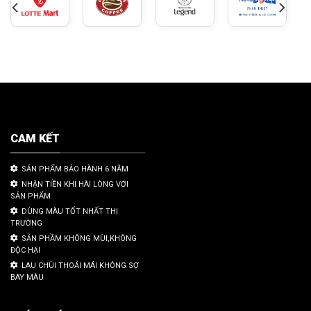
CAM KẾT
SẢN PHẨM BẢO HÀNH 6 NĂM
NHẬN TIỀN KHI HÀI LÒNG VỚI
SẢN PHẨM
DÙNG MÀU TỐT NHẤT THỊ
TRƯỜNG
SẢN PHẦM KHÔNG MÙI,KHÔNG
ĐỘC HẠI
LAU CHÙI THOẢI MÁI KHÔNG SỢ
BAY MÀU