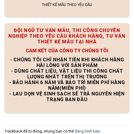
THIẾT KẾ MẪU THEO YÊU CẦU
ĐỘI NGŨ TƯ VẤN MẪU, THI CÔNG CHUYÊN
NGHIỆP THEO YÊU CẦU KHÁCH HÀNG, TƯ VẤN
THIẾT KẾ MẪU TẠI NHÀ
CAM KẾT CỦA CÔNG TY CHÚNG TÔI
- CHÚNG TÔI CHỈ NHẬN TIỀN KHI KHÁCH HÀNG
HÀI LÒNG VỚI SẢN PHẨM
- DÙNG CHẤT LIỆU, VẬT LIỆU THI CÔNG CHẤT
LƯỢNG NHẤT TRÊN THỊ TRƯỜNG
- BẢO HÀNH 6 NĂM VÀ BẢO TRÌ MIỄN PHÍ HÀNG
NĂM(MIỄN PHÍ)
- LAU DỌN VỆ SINH SẠCH SẼ TRẢ NGUYÊN HIỆN
TRẠNG BAN ĐẦU
Trackback đã bị đóng, nhưng bạn có thể
đăng bình luận
.