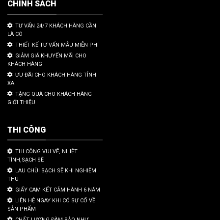
CHÍNH SÁCH
TƯ VẤN 24/7 KHÁCH HÀNG CẦN
LÀ CÓ
THIẾT KẾ TƯ VẤN MẪU MIỄN PHÍ
GIẢM GIÁ KHUYẾN MÃI CHO
KHÁCH HÀNG
ƯU ĐÃI CHO KHÁCH HÀNG TỈNH
XA
TẶNG QUÀ CHO KHÁCH HÀNG
GIỚI THIỆU
THI CÔNG
THI CÔNG VUI VẼ, NHIỆT
TÌNH,SẠCH SẼ
LAU CHÙI SẠCH SẼ KHI NGHIỆM
THU
GIẤY CAM KẾT CẢM HÀNH 6 NĂM
LIÊN HỆ NGAY KHI CÓ SỰ CỐ VỀ
SẢN PHẨM
CHẤT LƯỢNG ĐÀM BẢO NHƯ