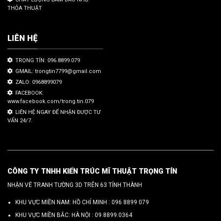
THỎA THUẬT
LIÊN HỆ
TRỌNG TÍN: 096.8899.079
GMAIL: trongtin7799@gmail.com
ZALO: 0968899079
FACEBOOK:
www.facebook.com/trong.tin.079
LIÊN HỆ NGAY ĐỂ NHẬN ĐƯỢC TƯ
VẤN 24/7.
CÔNG TY TNHH KIẾN TRÚC MĨ THUẬT TRỌNG TÍN
NHẬN VẼ TRANH TƯỜNG 3D TRÊN 63 TỈNH THÀNH
KHU VỰC MIỀN NAM: HỒ CHÍ MINH :
096 8899 079
KHU VỰC MIỀN BẮC: HÀ NỘI :
09.8899.0364