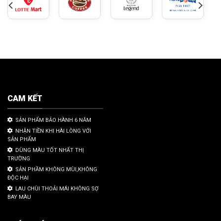
CAM KẾT
SẢN PHẨM BẢO HÀNH 6 NĂM
NHẬN TIỀN KHI HÀI LÒNG VỚI
SẢN PHẨM
DÙNG MÀU TỐT NHẤT THỊ
TRƯỜNG
SẢN PHẦM KHÔNG MÙI,KHÔNG
ĐỘC HẠI
LAU CHÙI THOẢI MÁI KHÔNG SỢ
BAY MÀU