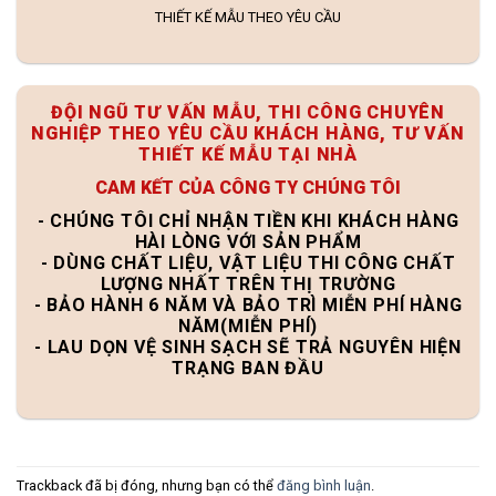
THIẾT KẾ MẪU THEO YÊU CẦU
ĐỘI NGŨ TƯ VẤN MẪU, THI CÔNG CHUYÊN
NGHIỆP THEO YÊU CẦU KHÁCH HÀNG, TƯ VẤN
THIẾT KẾ MẪU TẠI NHÀ
CAM KẾT CỦA CÔNG TY CHÚNG TÔI
- CHÚNG TÔI CHỈ NHẬN TIỀN KHI KHÁCH HÀNG
HÀI LÒNG VỚI SẢN PHẨM
- DÙNG CHẤT LIỆU, VẬT LIỆU THI CÔNG CHẤT
LƯỢNG NHẤT TRÊN THỊ TRƯỜNG
- BẢO HÀNH 6 NĂM VÀ BẢO TRÌ MIỄN PHÍ HÀNG
NĂM(MIỄN PHÍ)
- LAU DỌN VỆ SINH SẠCH SẼ TRẢ NGUYÊN HIỆN
TRẠNG BAN ĐẦU
Trackback đã bị đóng, nhưng bạn có thể
đăng bình luận
.