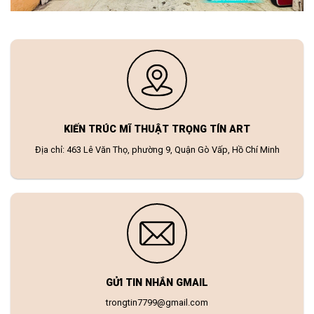
KIẾN TRÚC MĨ THUẬT TRỌNG TÍN ART
Địa chỉ: 463 Lê Văn Thọ, phường 9, Quận Gò Vấp, Hồ Chí Minh
GỬI TIN NHẮN GMAIL
trongtin7799@gmail.com