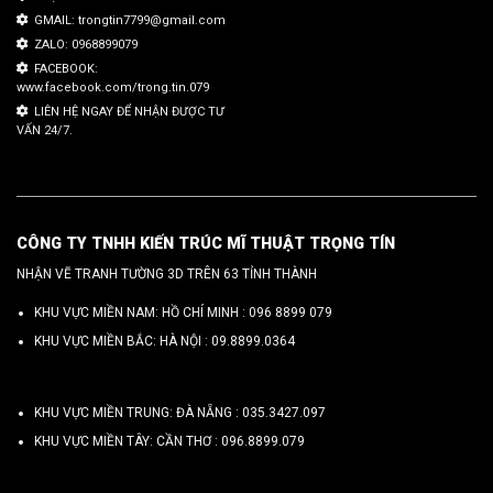
GMAIL: trongtin7799@gmail.com
ZALO: 0968899079
FACEBOOK:
www.facebook.com/trong.tin.079
LIÊN HỆ NGAY ĐỂ NHẬN ĐƯỢC TƯ
VẤN 24/7.
CÔNG TY TNHH KIẾN TRÚC MĨ THUẬT TRỌNG TÍN
NHẬN VẼ TRANH TƯỜNG 3D TRÊN 63 TỈNH THÀNH
KHU VỰC MIỀN NAM: HỒ CHÍ MINH :
096 8899 079
KHU VỰC MIỀN BẮC: HÀ NỘI :
09.8899.0364
KHU VỰC MIỀN TRUNG: ĐÀ NẴNG :
035.3427.097
KHU VỰC MIỀN TÂY: CẦN THƠ :
096.8899.079