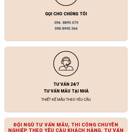
GỌI CHO CHÚNG TÔI
096. 8899.079
098.8990.364
TƯ VẤN 24/7
TƯ VẤN MẪU TẠI NHÀ
THIẾT KẾ MẪU THEO YÊU CẦU
ĐỘI NGŨ TƯ VẤN MẪU, THI CÔNG CHUYÊN
NGHIỆP THEO YÊU CẦU KHÁCH HÀNG, TƯ VẤN