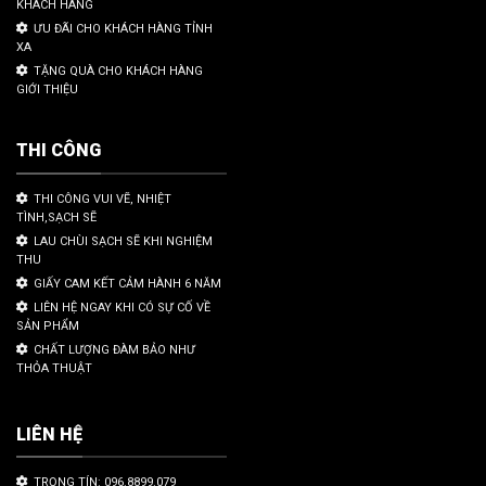
KHÁCH HÀNG
ƯU ĐÃI CHO KHÁCH HÀNG TỈNH
XA
TẶNG QUÀ CHO KHÁCH HÀNG
GIỚI THIỆU
THI CÔNG
THI CÔNG VUI VẼ, NHIỆT
TÌNH,SẠCH SẼ
LAU CHÙI SẠCH SẼ KHI NGHIỆM
THU
GIẤY CAM KẾT CẢM HÀNH 6 NĂM
LIÊN HỆ NGAY KHI CÓ SỰ CỐ VỀ
SẢN PHẨM
CHẤT LƯỢNG ĐÀM BẢO NHƯ
THỎA THUẬT
LIÊN HỆ
TRỌNG TÍN: 096.8899.079