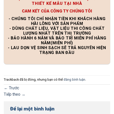
THIẾT KẾ MẪU TẠI NHÀ
CAM KẾT CỦA CÔNG TY CHÚNG TÔI
- CHÚNG TÔI CHỈ NHẬN TIỀN KHI KHÁCH HÀNG
HÀI LÒNG VỚI SẢN PHẨM
- DÙNG CHẤT LIỆU, VẬT LIỆU THI CÔNG CHẤT
LƯỢNG NHẤT TRÊN THỊ TRƯỜNG
- BẢO HÀNH 6 NĂM VÀ BẢO TRÌ MIỄN PHÍ HÀNG
NĂM(MIỄN PHÍ)
- LAU DỌN VỆ SINH SẠCH SẼ TRẢ NGUYÊN HIỆN
TRẠNG BAN ĐẦU
Trackback đã bị đóng, nhưng bạn có thể
đăng bình luận
.
←
Trước
Tiếp theo
→
Để lại một bình luận