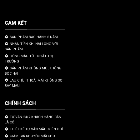
CAM KẾT
SẢN PHẨM BẢO HÀNH 6 NĂM
NHẬN TIỀN KHI HÀI LÒNG VỚI
SẢN PHẨM
DÙNG MÀU TỐT NHẤT THỊ
TRƯỜNG
SẢN PHẦM KHÔNG MÙI,KHÔNG
ĐỘC HẠI
LAU CHÙI THOẢI MÁI KHÔNG SỢ
BAY MÀU
CHÍNH SÁCH
TƯ VẤN 24/7 KHÁCH HÀNG CẦN
LÀ CÓ
THIẾT KẾ TƯ VẤN MẪU MIỄN PHÍ
GIẢM GIÁ KHUYẾN MÃI CHO