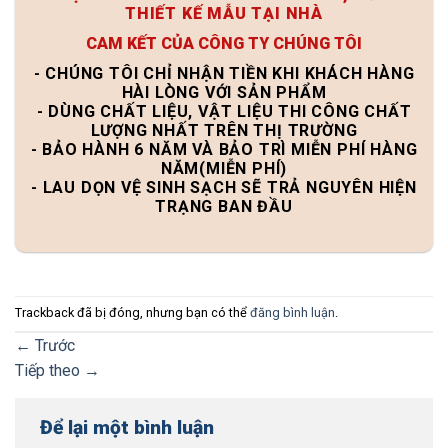
THIẾT KẾ MẪU TẠI NHÀ
CAM KẾT CỦA CÔNG TY CHÚNG TÔI
- CHÚNG TÔI CHỈ NHẬN TIỀN KHI KHÁCH HÀNG
HÀI LÒNG VỚI SẢN PHẨM
- DÙNG CHẤT LIỆU, VẬT LIỆU THI CÔNG CHẤT
LƯỢNG NHẤT TRÊN THỊ TRƯỜNG
- BẢO HÀNH 6 NĂM VÀ BẢO TRÌ MIỄN PHÍ HÀNG
NĂM(MIỄN PHÍ)
- LAU DỌN VỆ SINH SẠCH SẼ TRẢ NGUYÊN HIỆN
TRẠNG BAN ĐẦU
Trackback đã bị đóng, nhưng bạn có thể
đăng bình luận
.
←
Trước
Tiếp theo
→
Để lại một bình luận