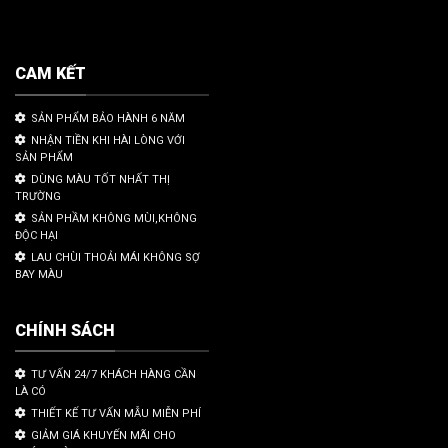
CAM KẾT
SẢN PHẨM BẢO HÀNH 6 NĂM
NHẬN TIỀN KHI HÀI LÒNG VỚI
SẢN PHẨM
DÙNG MÀU TỐT NHẤT THỊ
TRƯỜNG
SẢN PHẦM KHÔNG MÙI,KHÔNG
ĐỘC HẠI
LAU CHÙI THOẢI MÁI KHÔNG SỢ
BAY MÀU
CHÍNH SÁCH
TƯ VẤN 24/7 KHÁCH HÀNG CẦN
LÀ CÓ
THIẾT KẾ TƯ VẤN MẪU MIỄN PHÍ
GIẢM GIÁ KHUYẾN MÃI CHO