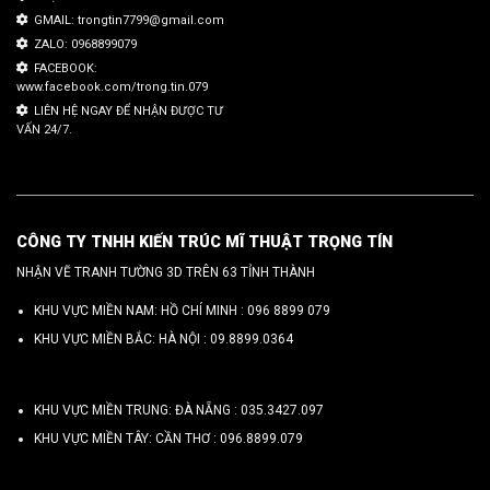
GMAIL: trongtin7799@gmail.com
ZALO: 0968899079
FACEBOOK:
www.facebook.com/trong.tin.079
LIÊN HỆ NGAY ĐỂ NHẬN ĐƯỢC TƯ
VẤN 24/7.
CÔNG TY TNHH KIẾN TRÚC MĨ THUẬT TRỌNG TÍN
NHẬN VẼ TRANH TƯỜNG 3D TRÊN 63 TỈNH THÀNH
KHU VỰC MIỀN NAM: HỒ CHÍ MINH :
096 8899 079
KHU VỰC MIỀN BẮC: HÀ NỘI :
09.8899.0364
KHU VỰC MIỀN TRUNG: ĐÀ NẴNG :
035.3427.097
KHU VỰC MIỀN TÂY: CẦN THƠ :
096.8899.079