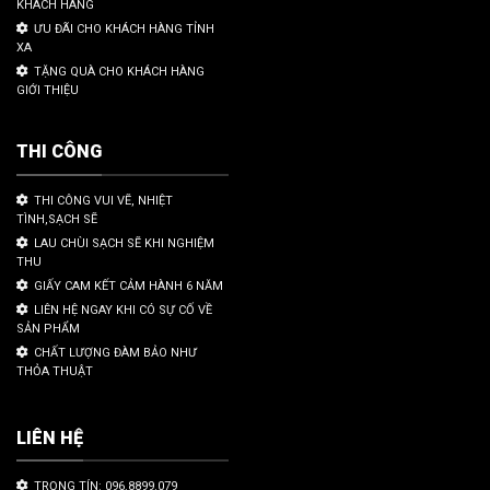
KHÁCH HÀNG
ƯU ĐÃI CHO KHÁCH HÀNG TỈNH
XA
TẶNG QUÀ CHO KHÁCH HÀNG
GIỚI THIỆU
THI CÔNG
THI CÔNG VUI VẼ, NHIỆT
TÌNH,SẠCH SẼ
LAU CHÙI SẠCH SẼ KHI NGHIỆM
THU
GIẤY CAM KẾT CẢM HÀNH 6 NĂM
LIÊN HỆ NGAY KHI CÓ SỰ CỐ VỀ
SẢN PHẨM
CHẤT LƯỢNG ĐÀM BẢO NHƯ
THỎA THUẬT
LIÊN HỆ
TRỌNG TÍN: 096.8899.079