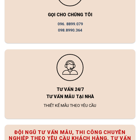
GỌI CHO CHÚNG TÔI
096. 8899.079
098.8990.364
TƯ VẤN 24/7
TƯ VẤN MẪU TẠI NHÀ
THIẾT KẾ MẪU THEO YÊU CẦU
ĐỘI NGŨ TƯ VẤN MẪU, THI CÔNG CHUYÊN
NGHIỆP THEO YÊU CẦU KHÁCH HÀNG, TƯ VẤN