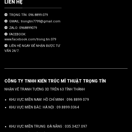
LIÊN HỆ
TRỌNG TÍN: 096.8899.079
GMAIL: trongtin7799@gmail.com
ZALO: 0968899079
FACEBOOK:
www.facebook.com/trong.tin.079
LIÊN HỆ NGAY ĐỂ NHẬN ĐƯỢC TƯ
VẤN 24/7.
CÔNG TY TNHH KIẾN TRÚC MĨ THUẬT TRỌNG TÍN
NHẬN VẼ TRANH TƯỜNG 3D TRÊN 63 TỈNH THÀNH
KHU VỰC MIỀN NAM: HỒ CHÍ MINH :
096 8899 079
KHU VỰC MIỀN BẮC: HÀ NỘI :
09.8899.0364
KHU VỰC MIỀN TRUNG: ĐÀ NẴNG :
035.3427.097