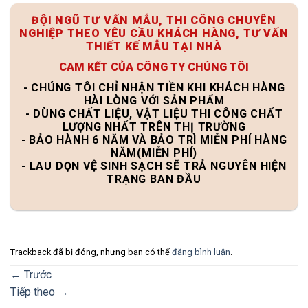
ĐỘI NGŨ TƯ VẤN MẪU, THI CÔNG CHUYÊN
NGHIỆP THEO YÊU CẦU KHÁCH HÀNG, TƯ VẤN
THIẾT KẾ MẪU TẠI NHÀ
CAM KẾT CỦA CÔNG TY CHÚNG TÔI
- CHÚNG TÔI CHỈ NHẬN TIỀN KHI KHÁCH HÀNG
HÀI LÒNG VỚI SẢN PHẨM
- DÙNG CHẤT LIỆU, VẬT LIỆU THI CÔNG CHẤT
LƯỢNG NHẤT TRÊN THỊ TRƯỜNG
- BẢO HÀNH 6 NĂM VÀ BẢO TRÌ MIỄN PHÍ HÀNG
NĂM(MIỄN PHÍ)
- LAU DỌN VỆ SINH SẠCH SẼ TRẢ NGUYÊN HIỆN
TRẠNG BAN ĐẦU
Trackback đã bị đóng, nhưng bạn có thể
đăng bình luận
.
←
Trước
Tiếp theo
→