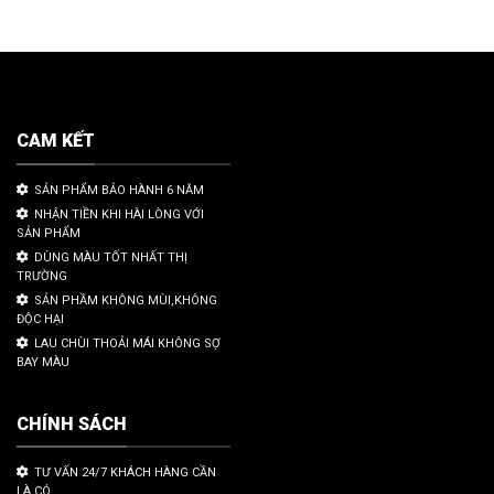
CAM KẾT
SẢN PHẨM BẢO HÀNH 6 NĂM
NHẬN TIỀN KHI HÀI LÒNG VỚI
SẢN PHẨM
DÙNG MÀU TỐT NHẤT THỊ
TRƯỜNG
SẢN PHẦM KHÔNG MÙI,KHÔNG
ĐỘC HẠI
LAU CHÙI THOẢI MÁI KHÔNG SỢ
BAY MÀU
CHÍNH SÁCH
TƯ VẤN 24/7 KHÁCH HÀNG CẦN
LÀ CÓ