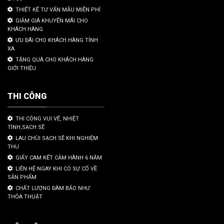
THIẾT KẾ TƯ VẤN MẪU MIỄN PHÍ
GIẢM GIÁ KHUYẾN MÃI CHO
KHÁCH HÀNG
ƯU ĐÃI CHO KHÁCH HÀNG TỈNH
XA
TẶNG QUÀ CHO KHÁCH HÀNG
GIỚI THIỆU
THI CÔNG
THI CÔNG VUI VẼ, NHIỆT
TÌNH,SẠCH SẼ
LAU CHÙI SẠCH SẼ KHI NGHIỆM
THU
GIẤY CAM KẾT CẢM HÀNH 6 NĂM
LIÊN HỆ NGAY KHI CÓ SỰ CỐ VỀ
SẢN PHẨM
CHẤT LƯỢNG ĐÀM BẢO NHƯ
THỎA THUẬT