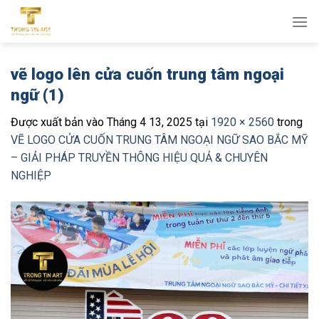
Bỏ
qua
nội
dung
vẽ logo lên cửa cuốn trung tâm ngoại
ngữ (1)
Được xuất bản vào
Tháng 4 13, 2025
tại
1920 × 2560
trong
VẼ LOGO CỬA CUỐN TRUNG TÂM NGOẠI NGỮ SAO BẮC MỸ
– GIẢI PHÁP TRUYỀN THÔNG HIỆU QUẢ & CHUYÊN
NGHIỆP