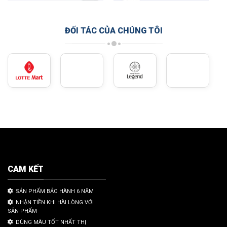
ĐỐI TÁC CỦA CHÚNG TÔI
CAM KẾT
SẢN PHẨM BẢO HÀNH 6 NĂM
NHẬN TIỀN KHI HÀI LÒNG VỚI
SẢN PHẨM
DÙNG MÀU TỐT NHẤT THỊ