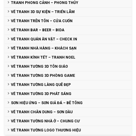
TRANH PHONG CẢNH – PHONG THỦY
VẼ TRANH 3D SỰ KIỆN – TRIỂN LÃM
VẼ TRANH TRÊN TÔN – CỬA CUỐN
VẼ TRANH BAR – BEER – BIDA
VẼ TRANH QUÁN ĂN VẶT – CHECK IN
VẼ TRANH NHÀ HÀNG – KHÁCH SẠN
VẼ TRANH KÍNH TẾT – TRANH NOEL
VẼ TRANH TƯỜNG 3D TÔN GIÁO
VẼ TRANH TƯỜNG 3D PHÒNG GAME
VẼ TRANH TƯỜNG LÀNG QUÊ ĐẸP
VẼ TRANH TƯỜNG 3D PHÁT SÁNG
SƠN HIỆU ỨNG – SƠN GIẢ ĐÁ – BÊ TÔNG
VẼ TRANH CHÂN DUNG – SƠN DẦU
VẼ TRANH TƯỜNG NHÀ Ở – CHUNG CƯ
VẼ TRANH TƯỜNG LOGO THƯƠNG HIỆU