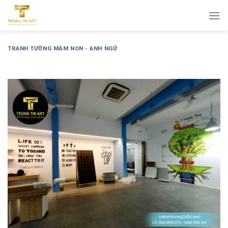
Bỏ
qua
nội
dung
TRANH TƯỜNG MẦM NON - ANH NGỮ