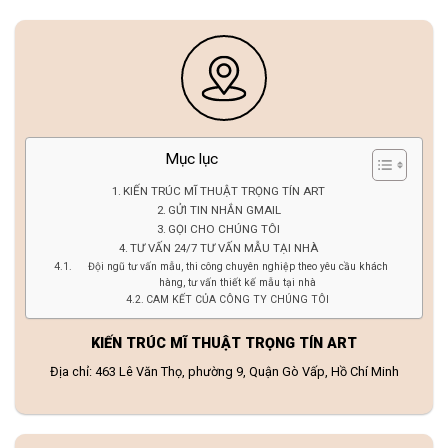
Mục lục
KIẾN TRÚC MĨ THUẬT TRỌNG TÍN ART
GỬI TIN NHẮN GMAIL
GỌI CHO CHÚNG TÔI
TƯ VẤN 24/7 TƯ VẤN MẪU TẠI NHÀ
Đội ngũ tư vấn mẫu, thi công chuyên nghiệp theo yêu cầu khách
hàng, tư vấn thiết kế mẫu tại nhà
CAM KẾT CỦA CÔNG TY CHÚNG TÔI
KIẾN TRÚC MĨ THUẬT TRỌNG TÍN ART
Địa chỉ: 463 Lê Văn Thọ, phường 9, Quận Gò Vấp, Hồ Chí Minh