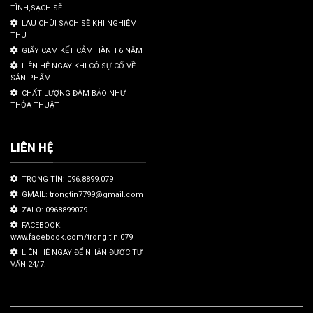
TÌNH,SẠCH SẼ
LAU CHÙI SẠCH SẼ KHI NGHIỆM
THU
GIẤY CAM KẾT CẢM HÀNH 6 NĂM
LIÊN HỆ NGAY KHI CÓ SỰ CỐ VỀ
SẢN PHẨM
CHẤT LƯỢNG ĐÀM BẢO NHƯ
THỎA THUẬT
LIÊN HỆ
TRỌNG TÍN: 096.8899.079
GMAIL: trongtin7799@gmail.com
ZALO: 0968899079
FACEBOOK:
www.facebook.com/trong.tin.079
LIÊN HỆ NGAY ĐỂ NHẬN ĐƯỢC TƯ
VẤN 24/7.