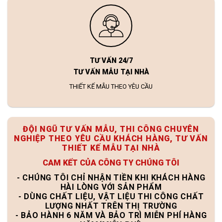
TƯ VẤN 24/7
TƯ VẤN MẪU TẠI NHÀ
THIẾT KẾ MẪU THEO YÊU CẦU
ĐỘI NGŨ TƯ VẤN MẪU, THI CÔNG CHUYÊN
NGHIỆP THEO YÊU CẦU KHÁCH HÀNG, TƯ VẤN
THIẾT KẾ MẪU TẠI NHÀ
CAM KẾT CỦA CÔNG TY CHÚNG TÔI
- CHÚNG TÔI CHỈ NHẬN TIỀN KHI KHÁCH HÀNG
HÀI LÒNG VỚI SẢN PHẨM
- DÙNG CHẤT LIỆU, VẬT LIỆU THI CÔNG CHẤT
LƯỢNG NHẤT TRÊN THỊ TRƯỜNG
- BẢO HÀNH 6 NĂM VÀ BẢO TRÌ MIỄN PHÍ HÀNG