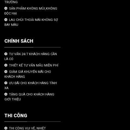
TRƯỜNG
SẢN PHẦM KHÔNG MÙI,KHÔNG
ĐỘC HẠI
LAU CHÙI THOẢI MÁI KHÔNG SỢ
BAY MÀU
CHÍNH SÁCH
TƯ VẤN 24/7 KHÁCH HÀNG CẦN
LÀ CÓ
THIẾT KẾ TƯ VẤN MẪU MIỄN PHÍ
GIẢM GIÁ KHUYẾN MÃI CHO
KHÁCH HÀNG
ƯU ĐÃI CHO KHÁCH HÀNG TỈNH
XA
TẶNG QUÀ CHO KHÁCH HÀNG
GIỚI THIỆU
THI CÔNG
THI CÔNG VUI VẼ, NHIỆT