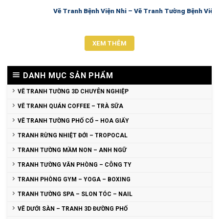
Vẽ Tranh Bệnh Viện Nhi – Vẽ Tranh Tường Bệnh Viện
XEM THÊM
DANH MỤC SẢN PHẨM
VẼ TRANH TƯỜNG 3D CHUYÊN NGHIỆP
VẼ TRANH QUÁN COFFEE – TRÀ SỮA
VẼ TRANH TƯỜNG PHỐ CỔ – HOA GIẤY
TRANH RỪNG NHIỆT ĐỚI – TROPOCAL
TRANH TƯỜNG MẦM NON – ANH NGỮ
TRANH TƯỜNG VĂN PHÒNG – CÔNG TY
TRANH PHÒNG GYM – YOGA – BOXING
TRANH TƯỜNG SPA – SLON TÓC – NAIL
VẼ DƯỚI SÀN – TRANH 3D ĐƯỜNG PHỐ