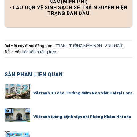
NĂM(MIỄN PHÍ)
- LAU DỌN VỆ SINH SẠCH SẼ TRẢ NGUYÊN HIỆN
TRẠNG BAN ĐẦU
Bài viết này được đăng trong
TRANH TƯỜNG MẦM NON - ANH NGỮ
.
Đánh dấu
liên kết thường trực
.
SẢN PHẨM LIÊN QUAN
Vẽ tranh 3D cho Trường Mầm Non Việt Haỉ tại Long 
Vẽ tranh tường bệnh viện nhi Phòng Khám Nhi cho Nov