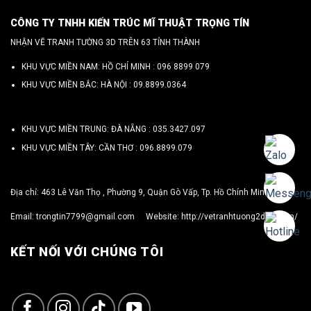
CÔNG TY TNHH KIẾN TRÚC MĨ THUẬT TRỌNG TÍN
NHẬN VẼ TRANH TƯỜNG 3D TRÊN 63 TỈNH THÀNH
KHU VỰC MIỀN NAM: HỒ CHÍ MINH :
096 8899 079
KHU VỰC MIỀN BẮC: HÀ NỘI :
09.8899.0364
KHU VỰC MIỀN TRUNG: ĐÀ NẴNG :
035.3427.097
KHU VỰC MIỀN TÂY: CẦN THƠ :
096.8899.079
Địa chỉ: 463 Lê Văn Thọ , Phường 9, Quận Gò Vấp, Tp. Hồ Chính Minh
Email:
trongtin7799@gmail.com
Website:
http://vetranhtuong2d3d.com/
KẾT NỐI VỚI CHÚNG TÔI