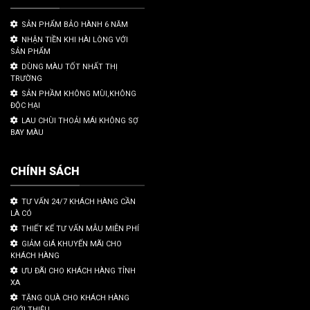
SẢN PHẨM BẢO HÀNH 6 NĂM
NHẬN TIỀN KHI HÀI LÒNG VỚI
SẢN PHẨM
DÙNG MÀU TỐT NHẤT THỊ
TRƯỜNG
SẢN PHẦM KHÔNG MÙI,KHÔNG
ĐỘC HẠI
LAU CHÙI THOẢI MÁI KHÔNG SỢ
BAY MÀU
CHÍNH SÁCH
TƯ VẤN 24/7 KHÁCH HÀNG CẦN
LÀ CÓ
THIẾT KẾ TƯ VẤN MẪU MIỄN PHÍ
GIẢM GIÁ KHUYẾN MÃI CHO
KHÁCH HÀNG
ƯU ĐÃI CHO KHÁCH HÀNG TỈNH
XA
TẶNG QUÀ CHO KHÁCH HÀNG
GIỚI THIỆU