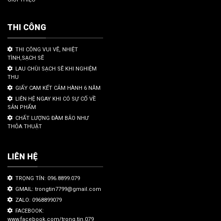
THI CÔNG
THI CÔNG VUI VẼ, NHIỆT
TÌNH,SẠCH SẼ
LAU CHÙI SẠCH SẼ KHI NGHIỆM
THU
GIẤY CAM KẾT CẢM HÀNH 6 NĂM
LIÊN HỆ NGAY KHI CÓ SỰ CỐ VỀ
SẢN PHẨM
CHẤT LƯỢNG ĐÀM BẢO NHƯ
THỎA THUẬT
LIÊN HỆ
TRỌNG TÍN: 096.8899.079
GMAIL: trongtin7799@gmail.com
ZALO: 0968899079
FACEBOOK:
www.facebook.com/trong.tin.079