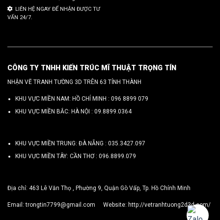
LIÊN HỆ NGAY ĐỂ NHẬN ĐƯỢC TƯ
VẤN 24/7.
CÔNG TY TNHH KIẾN TRÚC MĨ THUẬT TRỌNG TÍN
NHẬN VẼ TRANH TƯỜNG 3D TRÊN 63 TỈNH THÀNH
KHU VỰC MIỀN NAM: HỒ CHÍ MINH :
096 8899 079
KHU VỰC MIỀN BẮC: HÀ NỘI :
09.8899.0364
KHU VỰC MIỀN TRUNG: ĐÀ NẴNG :
035.3427.097
KHU VỰC MIỀN TÂY: CẦN THƠ :
096.8899.079
Địa chỉ: 463 Lê Văn Thọ , Phường 9, Quận Gò Vấp, Tp. Hồ Chính Minh
Email:
trongtin7799@gmail.com
Website:
http://vetranhtuong2d3d.com/