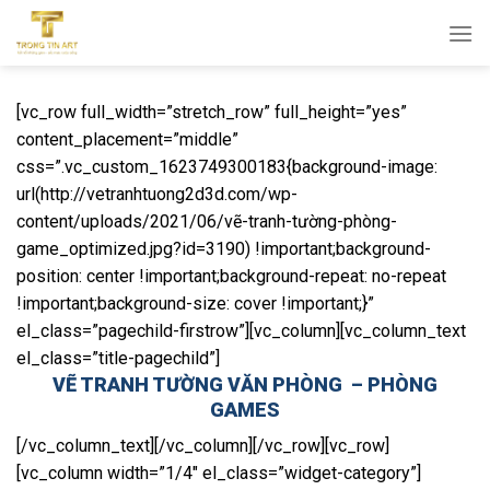
Bỏ
qua
nội
dung
[vc_row full_width=”stretch_row” full_height=”yes”
content_placement=”middle”
css=”.vc_custom_1623749300183{background-image:
url(http://vetranhtuong2d3d.com/wp-
content/uploads/2021/06/vẽ-tranh-tường-phòng-
game_optimized.jpg?id=3190) !important;background-
position: center !important;background-repeat: no-repeat
!important;background-size: cover !important;}”
el_class=”pagechild-firstrow”][vc_column][vc_column_text
el_class=”title-pagechild”]
VẼ TRANH TƯỜNG VĂN PHÒNG – PHÒNG
GAMES
[/vc_column_text][/vc_column][/vc_row][vc_row]
[vc_column width=”1/4″ el_class=”widget-category”]