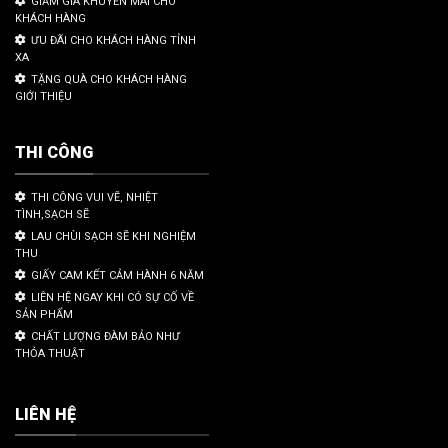
GIẢM GIÁ KHUYẾN MÃI CHO
KHÁCH HÀNG
ƯU ĐÃI CHO KHÁCH HÀNG TỈNH
XA
TẶNG QUÀ CHO KHÁCH HÀNG
GIỚI THIỆU
THI CÔNG
THI CÔNG VUI VẼ, NHIỆT
TÌNH,SẠCH SẼ
LAU CHÙI SẠCH SẼ KHI NGHIỆM
THU
GIẤY CAM KẾT CẢM HÀNH 6 NĂM
LIÊN HỆ NGAY KHI CÓ SỰ CỐ VỀ
SẢN PHẨM
CHẤT LƯỢNG ĐÀM BẢO NHƯ
THỎA THUẬT
LIÊN HỆ