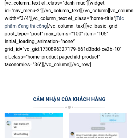
[vc_column_text el_class=”danh-muc”][widget
id=”nav_menu-2″][/vc_column_text][/vc_column][vc_column
width=”3/4″][vc_column_text el_class=”home-title”]
Tác
phẩm đang thi công
[/vc_column_text][vc_basic_grid
post_type=”post” max_items=”100″ item=”105″
initial_loading_animation=”none”
grid_id=”vc_gid:1730896327179-661d3bdd-ce2b-10″
el_class=”home-product pagechild-product”
taxonomies=”36″][/vc_column][/vc_row]
CẢM NHẬN CỦA KHÁCH HÀNG