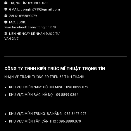
TRỌNG TÍN: 096.8899.079
GMAIL: trongtin7799@gmail.com
ZALO: 0968899079
FACEBOOK:
www.facebook.com/trong.tin.079
LIÊN HỆ NGAY ĐỂ NHẬN ĐƯỢC TƯ
VẤN 24/7.
CÔNG TY TNHH KIẾN TRÚC MĨ THUẬT TRỌNG TÍN
NHẬN VẼ TRANH TƯỜNG 3D TRÊN 63 TỈNH THÀNH
KHU VỰC MIỀN NAM: HỒ CHÍ MINH :
096 8899 079
KHU VỰC MIỀN BẮC: HÀ NỘI :
09.8899.0364
KHU VỰC MIỀN TRUNG: ĐÀ NẴNG :
035.3427.097
KHU VỰC MIỀN TÂY: CẦN THƠ :
096.8899.079