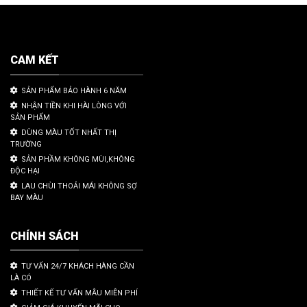
CAM KẾT
SẢN PHẨM BẢO HÀNH 6 NĂM
NHẬN TIỀN KHI HÀI LÒNG VỚI
SẢN PHẨM
DÙNG MÀU TỐT NHẤT THỊ
TRƯỜNG
SẢN PHẦM KHÔNG MÙI,KHÔNG
ĐỘC HẠI
LAU CHÙI THOẢI MÁI KHÔNG SỢ
BAY MÀU
CHÍNH SÁCH
TƯ VẤN 24/7 KHÁCH HÀNG CẦN
LÀ CÓ
THIẾT KẾ TƯ VẤN MẪU MIỄN PHÍ