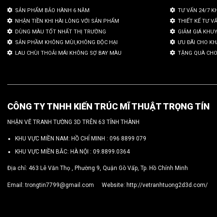
SẢN PHẨM BẢO HÀNH 6 NĂM
TƯ VẤN 24/7 K
NHẬN TIỀN KHI HÀI LÒNG VỚI SẢN PHẨM
THIẾT KẾ TƯ V
DÙNG MÀU TỐT NHẤT THỊ TRƯỜNG
GIẢM GIÁ KHU
SẢN PHẦM KHÔNG MÙI,KHÔNG ĐỘC HẠI
ƯU ĐÃI CHO K
LAU CHÙI THOẢI MÁI KHÔNG SỢ BAY MÀU
TẶNG QUÀ CHO
CÔNG TY TNHH KIẾN TRÚC MĨ THUẬT TRỌNG TÍN
NHẬN VẼ TRANH TƯỜNG 3D TRÊN 63 TỈNH THÀNH
KHU VỰC MIỀN NAM: HỒ CHÍ MINH :
096 8899 079
KHU VỰC MIỀN BẮC: HÀ NỘI :
09.8899.0364
Địa chỉ: 463 Lê Văn Thọ , Phường 9, Quận Gò Vấp, Tp. Hồ Chính Minh
Email:
trongtin7799@gmail.com
Website:
http://vetranhtuong2d3d.com/