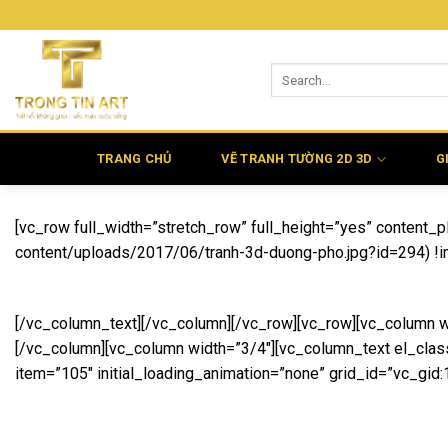
Bỏ
qua
nội
dung
TRANG CHỦ
VẼ TRANH TƯỜNG 2D 3D
G
[vc_row full_width=”stretch_row” full_height=”yes” conten
content/uploads/2017/06/tranh-3d-duong-pho.jpg?id=294) !imp
[/vc_column_text][/vc_column][/vc_row][vc_row][vc_column w
[/vc_column][vc_column width=”3/4″][vc_column_text el_clas
item=”105″ initial_loading_animation=”none” grid_id=”vc_g