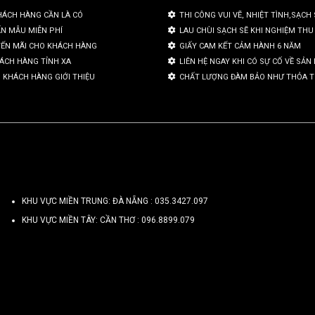
HÁCH HÀNG CẦN LÀ CÓ
THI CÔNG VUI VẼ, NHIỆT TÌNH,SẠCH 
ẤN MẪU MIỄN PHÍ
LAU CHÙI SẠCH SẼ KHI NGHIỆM THU
YẾN MÃI CHO KHÁCH HÀNG
GIẤY CAM KẾT CẢM HÀNH 6 NĂM
HÁCH HÀNG TỈNH XA
LIÊN HỆ NGAY KHI CÓ SỰ CỐ VỀ SẢ
 KHÁCH HÀNG GIỚI THIỆU
CHẤT LƯỢNG ĐÀM BẢO NHƯ THỎA 
KHU VỰC MIỀN TRUNG: ĐÀ NẴNG :
035.3427.097
KHU VỰC MIỀN TÂY: CẦN THƠ :
096.8899.079
Copyright 2026 ©
TRỌNG TÍN ART 3D