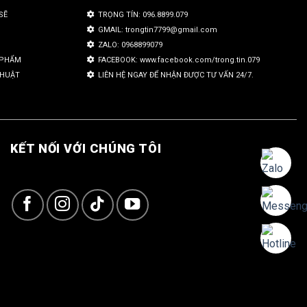
SẼ
TRỌNG TÍN: 096.8899.079
GMAIL: trongtin7799@gmail.com
ZALO: 0968899079
N PHẨM
FACEBOOK: www.facebook.com/trong.tin.079
THUẬT
LIÊN HỆ NGAY ĐỂ NHẬN ĐƯỢC TƯ VẤN 24/7.
KẾT NỐI VỚI CHÚNG TÔI