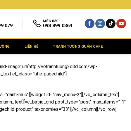
MIỀN BẮC
99 079
098 899 0364
TƯỜNG
LIÊN HỆ
TRANH TƯỜNG QUÁN CAFE
nd-image: url(http://vetranhtuong2d3d.com/wp-
text el_class=”title-pagechild”]
ss=”danh-muc”][widget id=”nav_menu-2″][/vc_column_text]
column_text][vc_basic_grid post_type=”post” max_items=”-1″
echild-product” taxonomies=”33″][/vc_column][/vc_row]