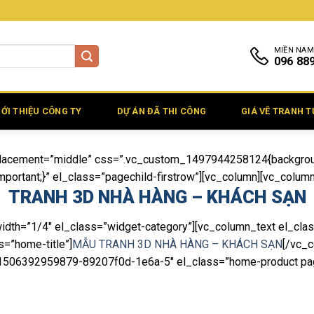
MIỀN NAM
096 88
IỚI THIỆU CÔNG TY
DỰ ÁN ĐÃ THI CÔNG
GIÁ VẼ TRANH 
t_placement=”middle” css=”.vc_custom_1497944258124{backgrou
ortant;}” el_class=”pagechild-firstrow”][vc_column][vc_column_
TRANH 3D NHÀ HÀNG – KHÁCH SẠN
idth=”1/4″ el_class=”widget-category”][vc_column_text el_cla
s=”home-title”]
MẪU TRANH 3D NHÀ HÀNG – KHÁCH SẠN
[/vc_
id:1506392959879-89207f0d-1e6a-5″ el_class=”home-product pag