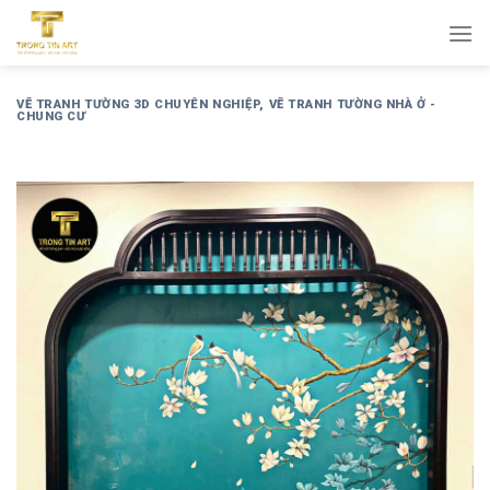
Bỏ
qua
nội
dung
VẼ TRANH TƯỜNG 3D CHUYÊN NGHIỆP
,
VẼ TRANH TƯỜNG NHÀ Ở -
CHUNG CƯ