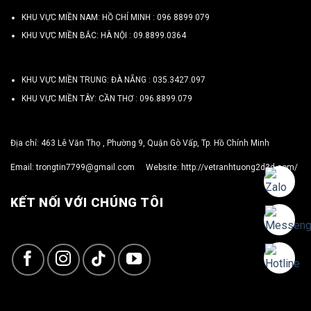
KHU VỰC MIỀN NAM: HỒ CHÍ MINH :
096 8899 079
KHU VỰC MIỀN BẮC: HÀ NỘI :
09.8899.0364
KHU VỰC MIỀN TRUNG: ĐÀ NẴNG :
035.3427.097
KHU VỰC MIỀN TÂY: CẦN THƠ :
096.8899.079
Địa chỉ: 463 Lê Văn Thọ , Phường 9, Quận Gò Vấp, Tp. Hồ Chính Minh
Email:
trongtin7799@gmail.com
Website:
http://vetranhtuong2d3d.com/
KẾT NỐI VỚI CHÚNG TÔI