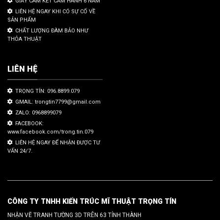
GIẤY CAM KẾT CẢM HÀNH 6 NĂM
LIÊN HỆ NGAY KHI CÓ SỰ CỐ VỀ
SẢN PHẨM
CHẤT LƯỢNG ĐÀM BẢO NHƯ
THỎA THUẬT
LIÊN HỆ
TRỌNG TÍN: 096.8899.079
GMAIL: trongtin7799@gmail.com
ZALO: 0968899079
FACEBOOK:
www.facebook.com/trong.tin.079
LIÊN HỆ NGAY ĐỂ NHẬN ĐƯỢC TƯ
VẤN 24/7.
CÔNG TY TNHH KIẾN TRÚC MĨ THUẬT TRỌNG TÍN
NHẬN VẼ TRANH TƯỜNG 3D TRÊN 63 TỈNH THÀNH