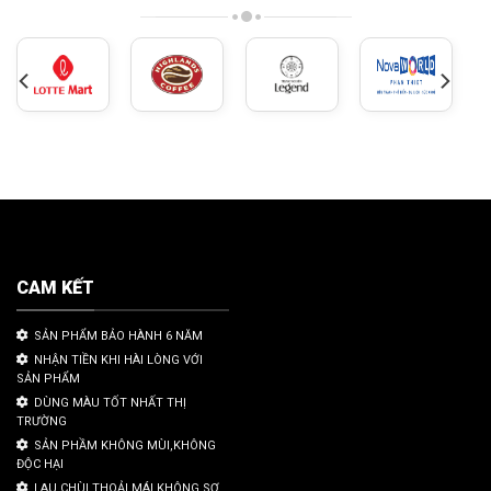
CAM KẾT
SẢN PHẨM BẢO HÀNH 6 NĂM
NHẬN TIỀN KHI HÀI LÒNG VỚI
SẢN PHẨM
DÙNG MÀU TỐT NHẤT THỊ
TRƯỜNG
SẢN PHẦM KHÔNG MÙI,KHÔNG
ĐỘC HẠI
LAU CHÙI THOẢI MÁI KHÔNG SỢ