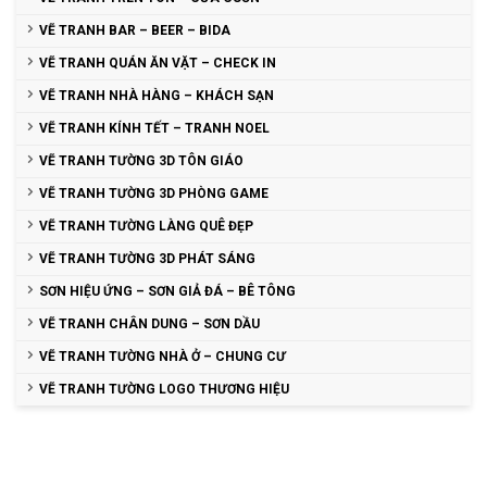
VẼ TRANH BAR – BEER – BIDA
VẼ TRANH QUÁN ĂN VẶT – CHECK IN
VẼ TRANH NHÀ HÀNG – KHÁCH SẠN
VẼ TRANH KÍNH TẾT – TRANH NOEL
VẼ TRANH TƯỜNG 3D TÔN GIÁO
VẼ TRANH TƯỜNG 3D PHÒNG GAME
VẼ TRANH TƯỜNG LÀNG QUÊ ĐẸP
VẼ TRANH TƯỜNG 3D PHÁT SÁNG
SƠN HIỆU ỨNG – SƠN GIẢ ĐÁ – BÊ TÔNG
VẼ TRANH CHÂN DUNG – SƠN DẦU
VẼ TRANH TƯỜNG NHÀ Ở – CHUNG CƯ
VẼ TRANH TƯỜNG LOGO THƯƠNG HIỆU