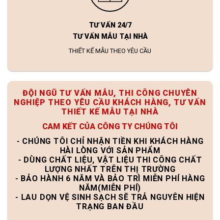
TƯ VẤN 24/7
TƯ VẤN MẪU TẠI NHÀ
THIẾT KẾ MẪU THEO YÊU CẦU
ĐỘI NGŨ TƯ VẤN MẪU, THI CÔNG CHUYÊN
NGHIỆP THEO YÊU CẦU KHÁCH HÀNG, TƯ VẤN
THIẾT KẾ MẪU TẠI NHÀ
CAM KẾT CỦA CÔNG TY CHÚNG TÔI
- CHÚNG TÔI CHỈ NHẬN TIỀN KHI KHÁCH HÀNG
HÀI LÒNG VỚI SẢN PHẨM
- DÙNG CHẤT LIỆU, VẬT LIỆU THI CÔNG CHẤT
LƯỢNG NHẤT TRÊN THỊ TRƯỜNG
- BẢO HÀNH 6 NĂM VÀ BẢO TRÌ MIỄN PHÍ HÀNG
NĂM(MIỄN PHÍ)
- LAU DỌN VỆ SINH SẠCH SẼ TRẢ NGUYÊN HIỆN
TRẠNG BAN ĐẦU