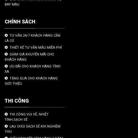
BAY MÀU
CHÍNH SÁCH
TƯ VẤN 24/7 KHÁCH HÀNG CẦN
LÀ CÓ
THIẾT KẾ TƯ VẤN MẪU MIỄN PHÍ
GIẢM GIÁ KHUYẾN MÃI CHO
KHÁCH HÀNG
ƯU ĐÃI CHO KHÁCH HÀNG TỈNH
XA
TẶNG QUÀ CHO KHÁCH HÀNG
GIỚI THIỆU
THI CÔNG
THI CÔNG VUI VẼ, NHIỆT
TÌNH,SẠCH SẼ
LAU CHÙI SẠCH SẼ KHI NGHIỆM
THU