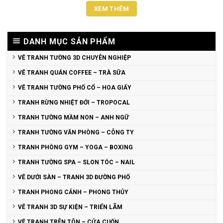
XEM THÊM
DANH MỤC SẢN PHẨM
VẼ TRANH TƯỜNG 3D CHUYÊN NGHIỆP
VẼ TRANH QUÁN COFFEE – TRÀ SỮA
VẼ TRANH TƯỜNG PHỐ CỔ – HOA GIẤY
TRANH RỪNG NHIỆT ĐỚI – TROPOCAL
TRANH TƯỜNG MẦM NON – ANH NGỮ
TRANH TƯỜNG VĂN PHÒNG – CÔNG TY
TRANH PHÒNG GYM – YOGA – BOXING
TRANH TƯỜNG SPA – SLON TÓC – NAIL
VẼ DƯỚI SÀN – TRANH 3D ĐƯỜNG PHỐ
TRANH PHONG CẢNH – PHONG THỦY
VẼ TRANH 3D SỰ KIỆN – TRIỂN LÃM
VẼ TRANH TRÊN TÔN – CỬA CUỐN