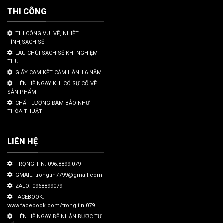
THI CÔNG
THI CÔNG VUI VẼ, NHIỆT
TÌNH,SẠCH SẼ
LAU CHÙI SẠCH SẼ KHI NGHIỆM
THU
GIẤY CAM KẾT CẢM HÀNH 6 NĂM
LIÊN HỆ NGAY KHI CÓ SỰ CỐ VỀ
SẢN PHẨM
CHẤT LƯỢNG ĐÀM BẢO NHƯ
THỎA THUẬT
LIÊN HỆ
TRỌNG TÍN: 096.8899.079
GMAIL: trongtin7799@gmail.com
ZALO: 0968899079
FACEBOOK:
www.facebook.com/trong.tin.079
LIÊN HỆ NGAY ĐỂ NHẬN ĐƯỢC TƯ