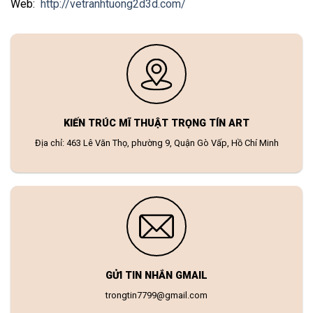
Web:
http://vetranhtuong2d3d.com/
KIẾN TRÚC MĨ THUẬT TRỌNG TÍN ART
Địa chỉ: 463 Lê Văn Thọ, phường 9, Quận Gò Vấp, Hồ Chí Minh
GỬI TIN NHẮN GMAIL
trongtin7799@gmail.com