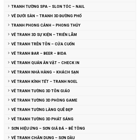
TRANH TƯỜNG SPA – SLON TÓC – NAIL
VẼ DƯỚI SÀN – TRANH 3D ĐƯỜNG PHỐ
TRANH PHONG CẢNH – PHONG THỦY
VẼ TRANH 3D SỰ KIỆN – TRIỂN LÃM
VẼ TRANH TRÊN TÔN – CỬA CUỐN
VẼ TRANH BAR – BEER – BIDA
VẼ TRANH QUÁN ĂN VẶT – CHECK IN
VẼ TRANH NHÀ HÀNG – KHÁCH SẠN
VẼ TRANH KÍNH TẾT – TRANH NOEL
VẼ TRANH TƯỜNG 3D TÔN GIÁO
VẼ TRANH TƯỜNG 3D PHÒNG GAME
VẼ TRANH TƯỜNG LÀNG QUÊ ĐẸP
VẼ TRANH TƯỜNG 3D PHÁT SÁNG
SƠN HIỆU ỨNG – SƠN GIẢ ĐÁ – BÊ TÔNG
VẼ TRANH CHÂN DUNG – SƠN DẦU