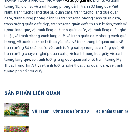
TRANH TƯỜNG PHỐ CỔ - HOA GIẤY
và được gắn thẻ
Dịch vụ vẽ tranh
tường 3D
,
dịch vụ vẽ tranh tường phong cảnh
,
tranh 3D làng quê Việt
Nam
,
tranh tường làng quê 3D quán cafe
,
tranh tường làng quê quán
cafe
,
tranh tường phong cảnh 3D
,
tranh tường phong cảnh quán cafe
,
tranh tường quán cafe đẹp
,
tranh tường quán cafe thu hút khách
,
tranh vẽ
tường làng quê
,
vẽ tranh làng quê cho quán cafe
,
vẽ tranh làng quê nghệ
thuật
,
vẽ tranh phong cảnh làng quê
,
vẽ tranh quán cafe phong cách quê
hương
,
vẽ tranh quán cafe theo yêu cầu
,
vẽ tranh trang trí quán cafe
,
vẽ
tranh tường 3d quán cafe
,
vẽ tranh tường cafe phong cách làng quê
,
vẽ
tranh tường chuyên nghiệp quán cafe
,
vẽ tranh tường hoa giấy
,
vẽ tranh
tường làng quê
,
vẽ tranh tường làng quê quán cafe
,
vẽ tranh tường Mỹ
Thuật Trọng Tín ART
,
vẽ tranh tường nghệ thuật cho quán cafe
,
vẽ tranh
tường phố cổ hoa giấy
.
SẢN PHẨM LIÊN QUAN
Vẽ Tranh Tường Hoa Hồng 3D – Tác phẩm tranh hoa h