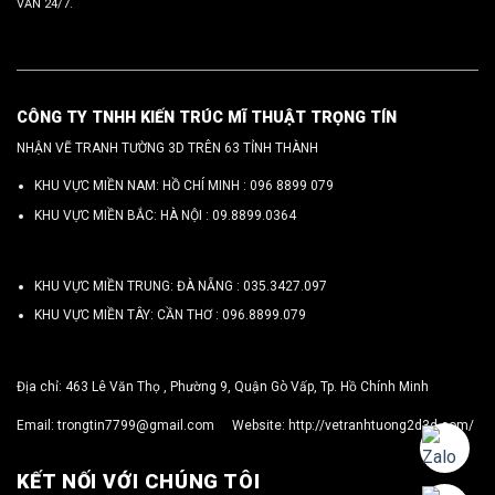
VẤN 24/7.
CÔNG TY TNHH KIẾN TRÚC MĨ THUẬT TRỌNG TÍN
NHẬN VẼ TRANH TƯỜNG 3D TRÊN 63 TỈNH THÀNH
KHU VỰC MIỀN NAM: HỒ CHÍ MINH :
096 8899 079
KHU VỰC MIỀN BẮC: HÀ NỘI :
09.8899.0364
KHU VỰC MIỀN TRUNG: ĐÀ NẴNG :
035.3427.097
KHU VỰC MIỀN TÂY: CẦN THƠ :
096.8899.079
Địa chỉ: 463 Lê Văn Thọ , Phường 9, Quận Gò Vấp, Tp. Hồ Chính Minh
Email:
trongtin7799@gmail.com
Website:
http://vetranhtuong2d3d.com/
KẾT NỐI VỚI CHÚNG TÔI