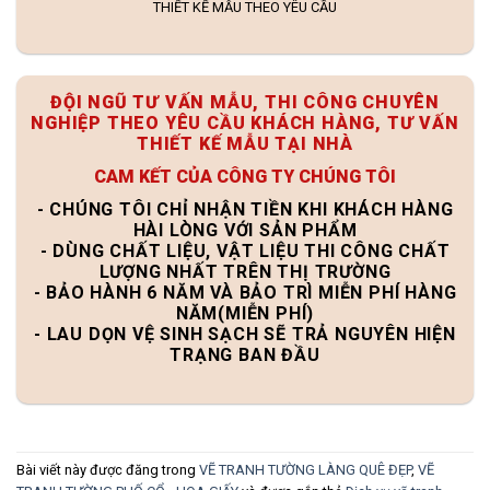
THIẾT KẾ MẪU THEO YÊU CẦU
ĐỘI NGŨ TƯ VẤN MẪU, THI CÔNG CHUYÊN
NGHIỆP THEO YÊU CẦU KHÁCH HÀNG, TƯ VẤN
THIẾT KẾ MẪU TẠI NHÀ
CAM KẾT CỦA CÔNG TY CHÚNG TÔI
- CHÚNG TÔI CHỈ NHẬN TIỀN KHI KHÁCH HÀNG
HÀI LÒNG VỚI SẢN PHẨM
- DÙNG CHẤT LIỆU, VẬT LIỆU THI CÔNG CHẤT
LƯỢNG NHẤT TRÊN THỊ TRƯỜNG
- BẢO HÀNH 6 NĂM VÀ BẢO TRÌ MIỄN PHÍ HÀNG
NĂM(MIỄN PHÍ)
- LAU DỌN VỆ SINH SẠCH SẼ TRẢ NGUYÊN HIỆN
TRẠNG BAN ĐẦU
Bài viết này được đăng trong
VẼ TRANH TƯỜNG LÀNG QUÊ ĐẸP
,
VẼ