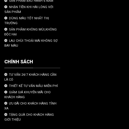
SẢN PHẨM BẢO HÀNH 6 NĂM
NHẬN TIỀN KHI HÀI LÒNG VỚI
SẢN PHẨM
DÙNG MÀU TỐT NHẤT THỊ
TRƯỜNG
SẢN PHẦM KHÔNG MÙI,KHÔNG
ĐỘC HẠI
LAU CHÙI THOẢI MÁI KHÔNG SỢ
BAY MÀU
CHÍNH SÁCH
TƯ VẤN 24/7 KHÁCH HÀNG CẦN
LÀ CÓ
THIẾT KẾ TƯ VẤN MẪU MIỄN PHÍ
GIẢM GIÁ KHUYẾN MÃI CHO
KHÁCH HÀNG
ƯU ĐÃI CHO KHÁCH HÀNG TỈNH
XA
TẶNG QUÀ CHO KHÁCH HÀNG
GIỚI THIỆU