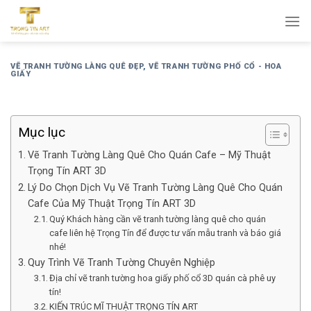
Bỏ
qua
nội
dung
VẼ TRANH TƯỜNG LÀNG QUÊ ĐẸP
,
VẼ TRANH TƯỜNG PHỐ CỔ - HOA
GIẤY
Mục lục
Vẽ Tranh Tường Làng Quê Cho Quán Cafe – Mỹ Thuật
Trọng Tín ART 3D
Lý Do Chọn Dịch Vụ Vẽ Tranh Tường Làng Quê Cho Quán
Cafe Của Mỹ Thuật Trọng Tín ART 3D
Quý Khách hàng cần vẽ tranh tường làng quê cho quán
cafe liên hệ Trọng Tín để được tư vấn mẫu tranh và báo giá
nhé!
Quy Trình Vẽ Tranh Tường Chuyên Nghiệp
Địa chỉ vẽ tranh tường hoa giấy phố cổ 3D quán cà phê uy
tín!
KIẾN TRÚC MĨ THUẬT TRỌNG TÍN ART