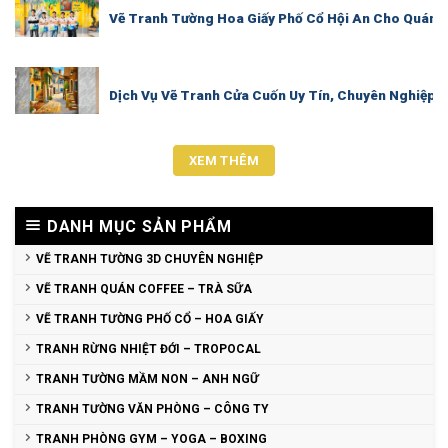
Vẽ Tranh Tường Hoa Giấy Phố Cổ Hội An Cho Quán C
Dịch Vụ Vẽ Tranh Cửa Cuốn Uy Tín, Chuyên Nghiệp |
XEM THÊM
DANH MỤC SẢN PHẨM
VẼ TRANH TƯỜNG 3D CHUYÊN NGHIỆP
VẼ TRANH QUÁN COFFEE – TRÀ SỮA
VẼ TRANH TƯỜNG PHỐ CỔ – HOA GIẤY
TRANH RỪNG NHIỆT ĐỚI – TROPOCAL
TRANH TƯỜNG MẦM NON – ANH NGỮ
TRANH TƯỜNG VĂN PHÒNG – CÔNG TY
TRANH PHÒNG GYM – YOGA – BOXING