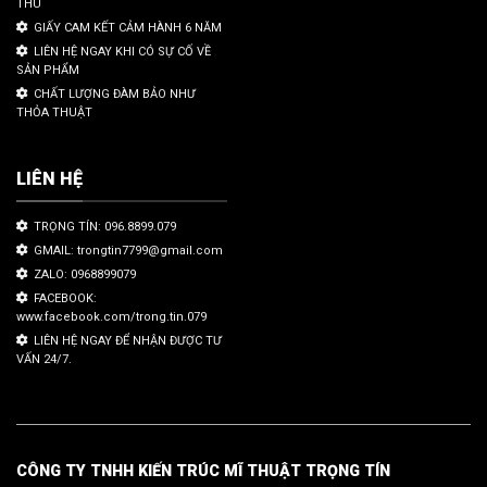
THU
GIẤY CAM KẾT CẢM HÀNH 6 NĂM
LIÊN HỆ NGAY KHI CÓ SỰ CỐ VỀ
SẢN PHẨM
CHẤT LƯỢNG ĐÀM BẢO NHƯ
THỎA THUẬT
LIÊN HỆ
TRỌNG TÍN: 096.8899.079
GMAIL: trongtin7799@gmail.com
ZALO: 0968899079
FACEBOOK:
www.facebook.com/trong.tin.079
LIÊN HỆ NGAY ĐỂ NHẬN ĐƯỢC TƯ
VẤN 24/7.
CÔNG TY TNHH KIẾN TRÚC MĨ THUẬT TRỌNG TÍN