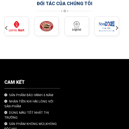
ĐỐI TÁC CỦA CHÚNG TÔI
CAM KẾT
SẢN PHẨM BẢO HÀNH 6 NĂM
NHẬN TIỀN KHI HÀI LÒNG VỚI
SẢN PHẨM
DÙNG MÀU TỐT NHẤT THỊ
TRƯỜNG
SẢN PHẦM KHÔNG MÙI,KHÔNG
ĐỘC HẠI