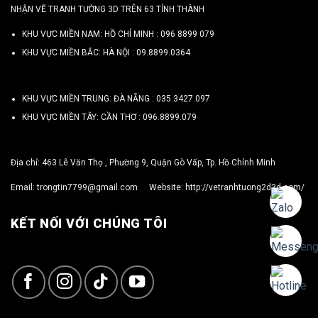
NHẬN VẼ TRANH TƯỜNG 3D TRÊN 63 TỈNH THÀNH
KHU VỰC MIỀN NAM: HỒ CHÍ MINH :
096 8899 079
KHU VỰC MIỀN BẮC: HÀ NỘI :
09.8899.0364
KHU VỰC MIỀN TRUNG: ĐÀ NẴNG :
035.3427.097
KHU VỰC MIỀN TÂY: CẦN THƠ :
096.8899.079
Địa chỉ: 463 Lê Văn Thọ , Phường 9, Quận Gò Vấp, Tp. Hồ Chính Minh
Email:
trongtin7799@gmail.com
Website:
http://vetranhtuong2d3d.com/
KẾT NỐI VỚI CHÚNG TÔI