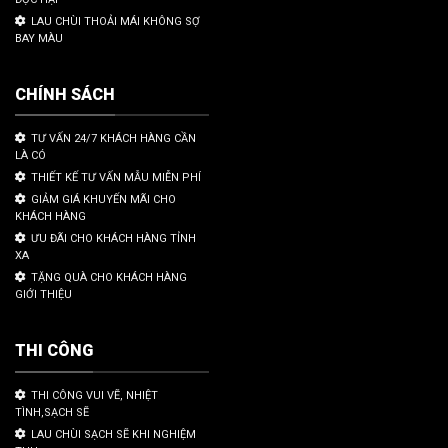
LAU CHÙI THOẢI MÁI KHÔNG SỢ
BAY MÀU
CHÍNH SÁCH
TƯ VẤN 24/7 KHÁCH HÀNG CẦN
LÀ CÓ
THIẾT KẾ TƯ VẤN MẪU MIỄN PHÍ
GIẢM GIÁ KHUYẾN MÃI CHO
KHÁCH HÀNG
ƯU ĐÃI CHO KHÁCH HÀNG TỈNH
XA
TẶNG QUÀ CHO KHÁCH HÀNG
GIỚI THIỆU
THI CÔNG
THI CÔNG VUI VẼ, NHIỆT
TÌNH,SẠCH SẼ
LAU CHÙI SẠCH SẼ KHI NGHIỆM