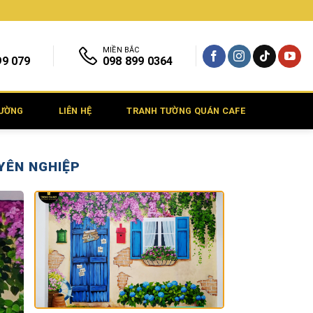
MIỀN BẮC
99 079
098 899 0364
TƯỜNG
LIÊN HỆ
TRANH TƯỜNG QUÁN CAFE
YÊN NGHIỆP