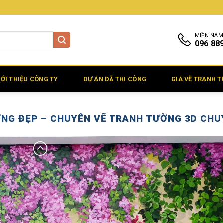
MIỀN NAM
096 88
IỚI THIỆU CÔNG TY
DỰ ÁN ĐÃ THI CÔNG
GIÁ VẼ TRANH 
NG ĐẸP – CHUYÊN VẼ TRANH TƯỜNG 3D CHU