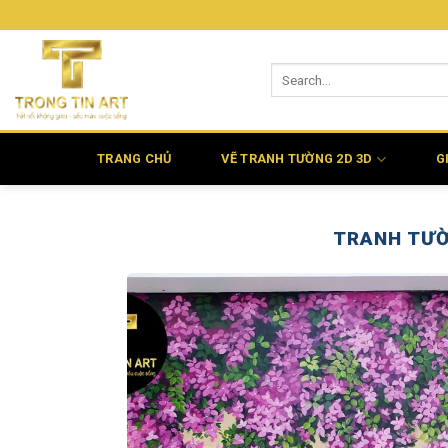
Bỏ
qua
nội
dung
TRANG CHỦ
VẼ TRANH TƯỜNG 2D 3D
G
TRANH TƯỜ