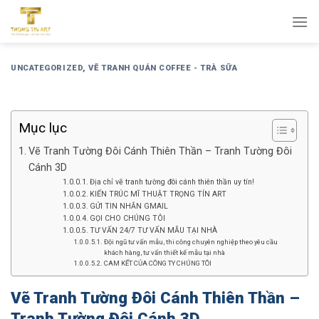
Bỏ
qua
nội
dung
UNCATEGORIZED
,
VẼ TRANH QUÁN COFFEE - TRÀ SỮA
Mục lục
Vẽ Tranh Tường Đôi Cánh Thiên Thần – Tranh Tường Đôi
Cánh 3D
Địa chỉ vẽ tranh tường đôi cánh thiên thần uy tín!
KIẾN TRÚC MĨ THUẬT TRỌNG TÍN ART
GỬI TIN NHẮN GMAIL
GỌI CHO CHÚNG TÔI
TƯ VẤN 24/7 TƯ VẤN MẪU TẠI NHÀ
Đội ngũ tư vấn mẫu, thi công chuyên nghiệp theo yêu cầu
khách hàng, tư vấn thiết kế mẫu tại nhà
CAM KẾT CỦA CÔNG TY CHÚNG TÔI
Vẽ Tranh Tường Đôi Cánh Thiên Thần –
Tranh Tường Đôi Cánh 3D