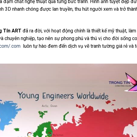
à đậm chất nghệ thuật qua từng bức tranh. Hình ảnh tuyệt đẹp đ
nh 3D nhanh chóng được lan truyền, thu hút người xem và trở thành
g Tín ART
đã ra đời, với hoạt động chính là thiết kế mỹ thuật, là
 chuyên nghiệp, tạo nên sự phong phú và thú vị cho đời sống co
.com/.com
luôn tự hào đem đến dịch vụ vẽ tranh tường giá rẻ và t