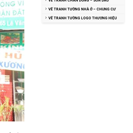
VẼ TRANH CHÂN DUNG – SƠN DẦU
VẼ TRANH TƯỜNG NHÀ Ở – CHUNG CƯ
VẼ TRANH TƯỜNG LOGO THƯƠNG HIỆU