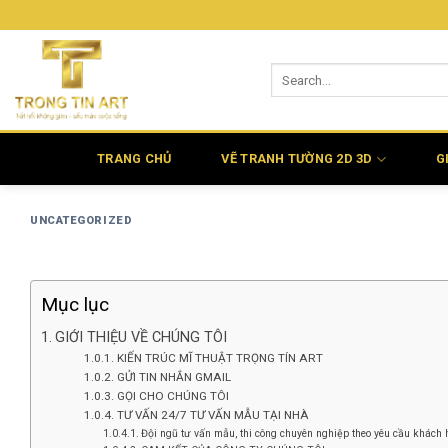
Bỏ
qua
nội
dung
TRANG CHỦ
VẼ TRANH TƯỜNG 2D 3D
G
UNCATEGORIZED
Mục lục
GIỚI THIỆU VỀ CHÚNG TÔI
KIẾN TRÚC MĨ THUẬT TRỌNG TÍN ART
GỬI TIN NHẮN GMAIL
GỌI CHO CHÚNG TÔI
TƯ VẤN 24/7 TƯ VẤN MẪU TẠI NHÀ
Đội ngũ tư vấn mẫu, thi công chuyên nghiệp theo yêu cầu khách h