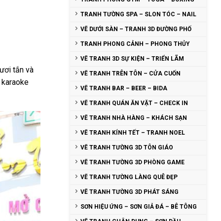
TRANH TƯỜNG SPA – SLON TÓC – NAIL
VẼ DƯỚI SÀN – TRANH 3D ĐƯỜNG PHỐ
TRANH PHONG CẢNH – PHONG THỦY
VẼ TRANH 3D SỰ KIỆN – TRIỂN LÃM
ươi tắn và
VẼ TRANH TRÊN TÔN – CỬA CUỐN
, karaoke
VẼ TRANH BAR – BEER – BIDA
VẼ TRANH QUÁN ĂN VẶT – CHECK IN
VẼ TRANH NHÀ HÀNG – KHÁCH SẠN
VẼ TRANH KÍNH TẾT – TRANH NOEL
VẼ TRANH TƯỜNG 3D TÔN GIÁO
VẼ TRANH TƯỜNG 3D PHÒNG GAME
VẼ TRANH TƯỜNG LÀNG QUÊ ĐẸP
VẼ TRANH TƯỜNG 3D PHÁT SÁNG
SƠN HIỆU ỨNG – SƠN GIẢ ĐÁ – BÊ TÔNG