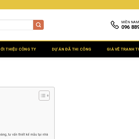
MIỀN NAM
096 88
IỚI THIỆU CÔNG TY
DỰ ÁN ĐÃ THI CÔNG
GIÁ VẼ TRANH 
àng, tư vấn thiết kế mẫu tại nhà