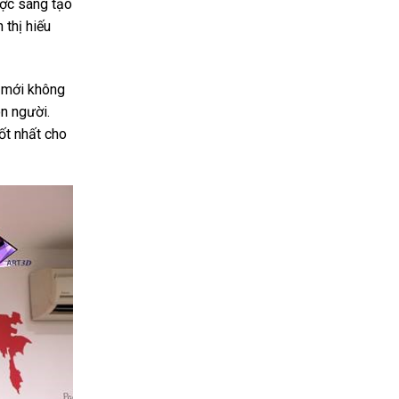
ược sáng tạo
 thị hiếu
m mới không
n người.
ốt nhất cho