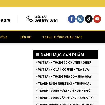
MIỀN BẮC
99 079
098 899 0364
TƯỜNG
LIÊN HỆ
TRANH TƯỜNG QUÁN CAFE
DANH MỤC SẢN PHẨM
VẼ TRANH TƯỜNG 3D CHUYÊN NGHIỆP
VẼ TRANH QUÁN COFFEE – TRÀ SỮA
VẼ TRANH TƯỜNG PHỐ CỔ – HOA GIẤY
TRANH RỪNG NHIỆT ĐỚI – TROPOCAL
TRANH TƯỜNG MẦM NON – ANH NGỮ
TRANH TƯỜNG VĂN PHÒNG – CÔNG TY
TRANH PHÒNG GYM – YOGA – BOXING