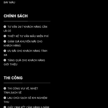
BAY MÀU
CHÍNH SÁCH
TƯ VẤN 24/7 KHÁCH HÀNG CẦN
LÀ CÓ
THIẾT KẾ TƯ VẤN MẪU MIỄN PHÍ
GIẢM GIÁ KHUYẾN MÃI CHO
KHÁCH HÀNG
ƯU ĐÃI CHO KHÁCH HÀNG TỈNH
XA
TẶNG QUÀ CHO KHÁCH HÀNG
GIỚI THIỆU
THI CÔNG
THI CÔNG VUI VẼ, NHIỆT
TÌNH,SẠCH SẼ
LAU CHÙI SẠCH SẼ KHI NGHIỆM
THU
GIẤY CAM KẾT CẢM HÀNH 6 NĂM