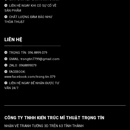
LIÊN HỆ NGAY KHI CÓ SỰ CỐ VỀ
SẢN PHẨM
CHẤT LƯỢNG ĐÀM BẢO NHƯ
THỎA THUẬT
LIÊN HỆ
TRỌNG TÍN: 096.8899.079
GMAIL: trongtin7799@gmail.com
ZALO: 0968899079
FACEBOOK:
www.facebook.com/trong.tin.079
LIÊN HỆ NGAY ĐỂ NHẬN ĐƯỢC TƯ
VẤN 24/7.
CÔNG TY TNHH KIẾN TRÚC MĨ THUẬT TRỌNG TÍN
NHẬN VẼ TRANH TƯỜNG 3D TRÊN 63 TỈNH THÀNH