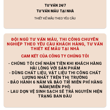
TƯ VẤN 24/7
TƯ VẤN MẪU TẠI NHÀ
THIẾT KẾ MẪU THEO YÊU CẦU
ĐỘI NGŨ TƯ VẤN MẪU, THI CÔNG CHUYÊN
NGHIỆP THEO YÊU CẦU KHÁCH HÀNG, TƯ VẤN
THIẾT KẾ MẪU TẠI NHÀ
CAM KẾT CỦA CÔNG TY CHÚNG TÔI
- CHÚNG TÔI CHỈ NHẬN TIỀN KHI KHÁCH HÀNG
HÀI LÒNG VỚI SẢN PHẨM
- DÙNG CHẤT LIỆU, VẬT LIỆU THI CÔNG CHẤT
LƯỢNG NHẤT TRÊN THỊ TRƯỜNG
- BẢO HÀNH 6 NĂM VÀ BẢO TRÌ MIỄN PHÍ HÀNG
NĂM(MIỄN PHÍ)
- LAU DỌN VỆ SINH SẠCH SẼ TRẢ NGUYÊN HIỆN
TRẠNG BAN ĐẦU