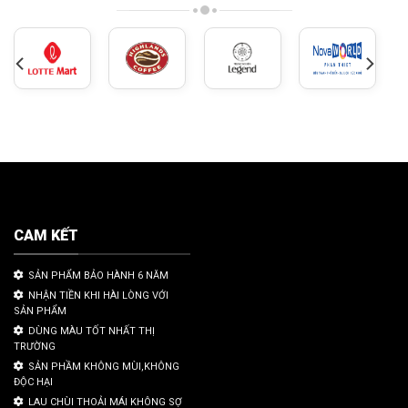
CAM KẾT
SẢN PHẨM BẢO HÀNH 6 NĂM
NHẬN TIỀN KHI HÀI LÒNG VỚI
SẢN PHẨM
DÙNG MÀU TỐT NHẤT THỊ
TRƯỜNG
SẢN PHẦM KHÔNG MÙI,KHÔNG
ĐỘC HẠI
LAU CHÙI THOẢI MÁI KHÔNG SỢ