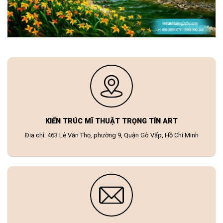
KIẾN TRÚC MĨ THUẬT TRỌNG TÍN ART
Địa chỉ: 463 Lê Văn Thọ, phường 9, Quận Gò Vấp, Hồ Chí Minh