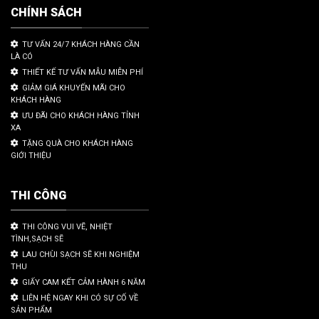
CHÍNH SÁCH
TƯ VẤN 24/7 KHÁCH HÀNG CẦN
LÀ CÓ
THIẾT KẾ TƯ VẤN MẪU MIỄN PHÍ
GIẢM GIÁ KHUYẾN MÃI CHO
KHÁCH HÀNG
ƯU ĐÃI CHO KHÁCH HÀNG TỈNH
XA
TẶNG QUÀ CHO KHÁCH HÀNG
GIỚI THIỆU
THI CÔNG
THI CÔNG VUI VẼ, NHIỆT
TÌNH,SẠCH SẼ
LAU CHÙI SẠCH SẼ KHI NGHIỆM
THU
GIẤY CAM KẾT CẢM HÀNH 6 NĂM
LIÊN HỆ NGAY KHI CÓ SỰ CỐ VỀ
SẢN PHẨM