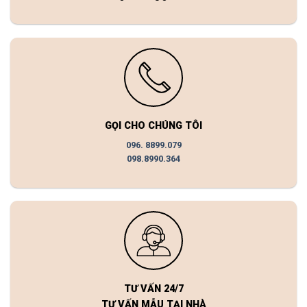
GỌI CHO CHÚNG TÔI
096. 8899.079
098.8990.364
TƯ VẤN 24/7
TƯ VẤN MẪU TẠI NHÀ