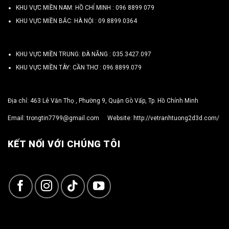
KHU VỰC MIỀN NAM: HỒ CHÍ MINH :
096 8899 079
KHU VỰC MIỀN BẮC: HÀ NỘI :
09.8899.0364
KHU VỰC MIỀN TRUNG: ĐÀ NẴNG :
035.3427.097
KHU VỰC MIỀN TÂY: CẦN THƠ :
096.8899.079
Địa chỉ: 463 Lê Văn Thọ , Phường 9, Quận Gò Vấp, Tp. Hồ Chính Minh
Email:
trongtin7799@gmail.com
Website:
http://vetranhtuong2d3d.com/
KẾT NỐI VỚI CHÚNG TÔI