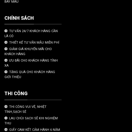
BAY MÀU
CHÍNH SÁCH
TƯ VẤN 24/7 KHÁCH HÀNG CẦN
LÀ CÓ
THIẾT KẾ TƯ VẤN MẪU MIỄN PHÍ
GIẢM GIÁ KHUYẾN MÃI CHO
KHÁCH HÀNG
ƯU ĐÃI CHO KHÁCH HÀNG TỈNH
XA
TẶNG QUÀ CHO KHÁCH HÀNG
GIỚI THIỆU
THI CÔNG
THI CÔNG VUI VẼ, NHIỆT
TÌNH,SẠCH SẼ
LAU CHÙI SẠCH SẼ KHI NGHIỆM
THU
GIẤY CAM KẾT CẢM HÀNH 6 NĂM