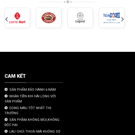
CAM KẾT
SẢN PHẨM BẢO HÀNH 6 NĂM
NHẬN TIỀN KHI HÀI LÒNG VỚI
SẢN PHẨM
DÙNG MÀU TỐT NHẤT THỊ
TRƯỜNG
SẢN PHẦM KHÔNG MÙI,KHÔNG
ĐỘC HẠI
LAU CHÙI THOẢI MÁI KHÔNG SỢ