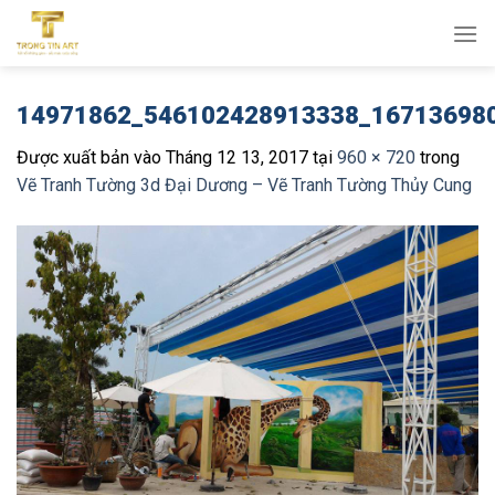
Bỏ
qua
nội
dung
14971862_546102428913338_16713698
Được xuất bản vào
Tháng 12 13, 2017
tại
960 × 720
trong
Vẽ Tranh Tường 3d Đại Dương – Vẽ Tranh Tường Thủy Cung