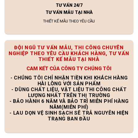
TƯ VẤN 24/7
TƯ VẤN MẪU TẠI NHÀ
THIẾT KẾ MẪU THEO YÊU CẦU
ĐỘI NGŨ TƯ VẤN MẪU, THI CÔNG CHUYÊN
NGHIỆP THEO YÊU CẦU KHÁCH HÀNG, TƯ VẤN
THIẾT KẾ MẪU TẠI NHÀ
CAM KẾT CỦA CÔNG TY CHÚNG TÔI
- CHÚNG TÔI CHỈ NHẬN TIỀN KHI KHÁCH HÀNG
HÀI LÒNG VỚI SẢN PHẨM
- DÙNG CHẤT LIỆU, VẬT LIỆU THI CÔNG CHẤT
LƯỢNG NHẤT TRÊN THỊ TRƯỜNG
- BẢO HÀNH 6 NĂM VÀ BẢO TRÌ MIỄN PHÍ HÀNG
NĂM(MIỄN PHÍ)
- LAU DỌN VỆ SINH SẠCH SẼ TRẢ NGUYÊN HIỆN
TRẠNG BAN ĐẦU