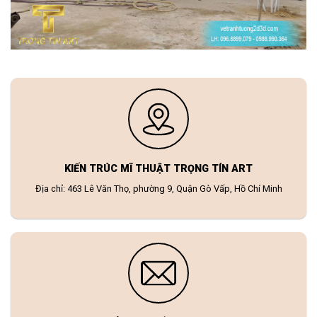
KIẾN TRÚC MĨ THUẬT TRỌNG TÍN ART
Địa chỉ: 463 Lê Văn Thọ, phường 9, Quận Gò Vấp, Hồ Chí Minh