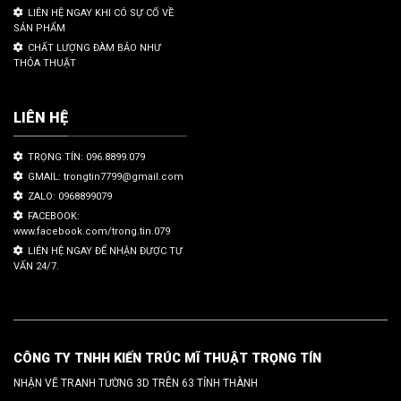
LIÊN HỆ NGAY KHI CÓ SỰ CỐ VỀ
SẢN PHẨM
CHẤT LƯỢNG ĐÀM BẢO NHƯ
THỎA THUẬT
LIÊN HỆ
TRỌNG TÍN: 096.8899.079
GMAIL: trongtin7799@gmail.com
ZALO: 0968899079
FACEBOOK:
www.facebook.com/trong.tin.079
LIÊN HỆ NGAY ĐỂ NHẬN ĐƯỢC TƯ
VẤN 24/7.
CÔNG TY TNHH KIẾN TRÚC MĨ THUẬT TRỌNG TÍN
NHẬN VẼ TRANH TƯỜNG 3D TRÊN 63 TỈNH THÀNH