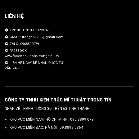
LIÊN HỆ
TRỌNG TÍN: 096.8899.079
GMAIL: trongtin7799@gmail.com
ZALO: 0968899079
FACEBOOK:
www.facebook.com/trong.tin.079
LIÊN HỆ NGAY ĐỂ NHẬN ĐƯỢC TƯ
VẤN 24/7.
CÔNG TY TNHH KIẾN TRÚC MĨ THUẬT TRỌNG TÍN
NHẬN VẼ TRANH TƯỜNG 3D TRÊN 63 TỈNH THÀNH
KHU VỰC MIỀN NAM: HỒ CHÍ MINH :
096 8899 079
KHU VỰC MIỀN BẮC: HÀ NỘI :
09.8899.0364