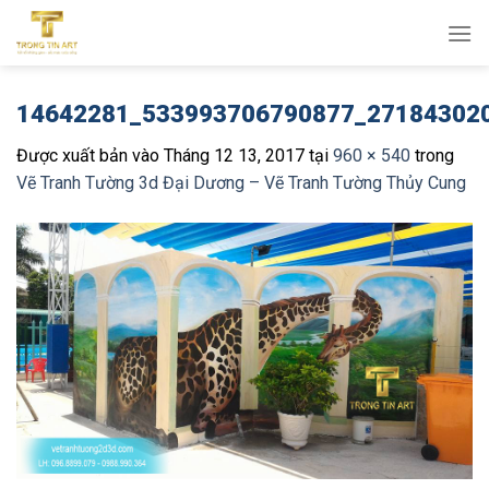
Bỏ
qua
nội
dung
14642281_533993706790877_27184302
Được xuất bản vào
Tháng 12 13, 2017
tại
960 × 540
trong
Vẽ Tranh Tường 3d Đại Dương – Vẽ Tranh Tường Thủy Cung