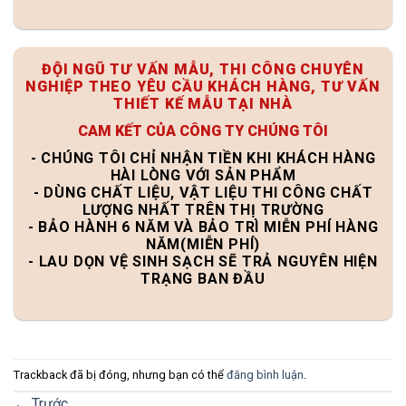
ĐỘI NGŨ TƯ VẤN MẪU, THI CÔNG CHUYÊN
NGHIỆP THEO YÊU CẦU KHÁCH HÀNG, TƯ VẤN
THIẾT KẾ MẪU TẠI NHÀ
CAM KẾT CỦA CÔNG TY CHÚNG TÔI
- CHÚNG TÔI CHỈ NHẬN TIỀN KHI KHÁCH HÀNG
HÀI LÒNG VỚI SẢN PHẨM
- DÙNG CHẤT LIỆU, VẬT LIỆU THI CÔNG CHẤT
LƯỢNG NHẤT TRÊN THỊ TRƯỜNG
- BẢO HÀNH 6 NĂM VÀ BẢO TRÌ MIỄN PHÍ HÀNG
NĂM(MIỄN PHÍ)
- LAU DỌN VỆ SINH SẠCH SẼ TRẢ NGUYÊN HIỆN
TRẠNG BAN ĐẦU
Trackback đã bị đóng, nhưng bạn có thể
đăng bình luận
.
←
Trước