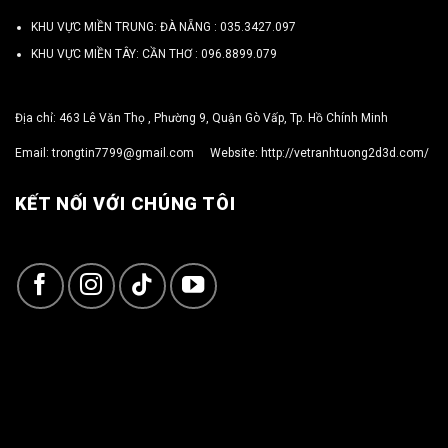
KHU VỰC MIỀN TRUNG: ĐÀ NẴNG :
035.3427.097
KHU VỰC MIỀN TÂY: CẦN THƠ :
096.8899.079
Địa chỉ: 463 Lê Văn Thọ , Phường 9, Quận Gò Vấp, Tp. Hồ Chính Minh
Email:
trongtin7799@gmail.com
Website:
http://vetranhtuong2d3d.com/
KẾT NỐI VỚI CHÚNG TÔI
Copyright 2026 ©
TRỌNG TÍN ART 3D