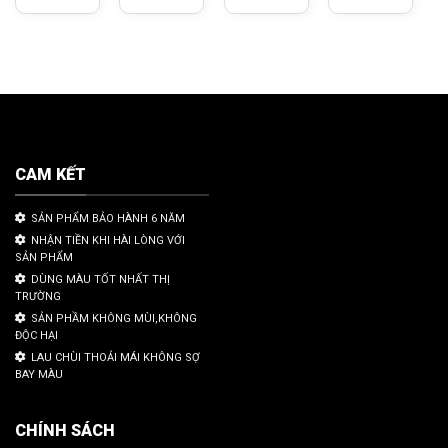
CAM KẾT
SẢN PHẨM BẢO HÀNH 6 NĂM
NHẬN TIỀN KHI HÀI LÒNG VỚI
SẢN PHẨM
DÙNG MÀU TỐT NHẤT THỊ
TRƯỜNG
SẢN PHẦM KHÔNG MÙI,KHÔNG
ĐỘC HẠI
LAU CHÙI THOẢI MÁI KHÔNG SỢ
BAY MÀU
CHÍNH SÁCH