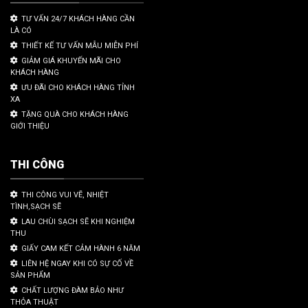
TƯ VẤN 24/7 KHÁCH HÀNG CẦN
LÀ CÓ
THIẾT KẾ TƯ VẤN MẪU MIỄN PHÍ
GIẢM GIÁ KHUYẾN MÃI CHO
KHÁCH HÀNG
ƯU ĐÃI CHO KHÁCH HÀNG TỈNH
XA
TẶNG QUÀ CHO KHÁCH HÀNG
GIỚI THIỆU
THI CÔNG
THI CÔNG VUI VẼ, NHIỆT
TÌNH,SẠCH SẼ
LAU CHÙI SẠCH SẼ KHI NGHIỆM
THU
GIẤY CAM KẾT CẢM HÀNH 6 NĂM
LIÊN HỆ NGAY KHI CÓ SỰ CỐ VỀ
SẢN PHẨM
CHẤT LƯỢNG ĐÀM BẢO NHƯ
THỎA THUẬT