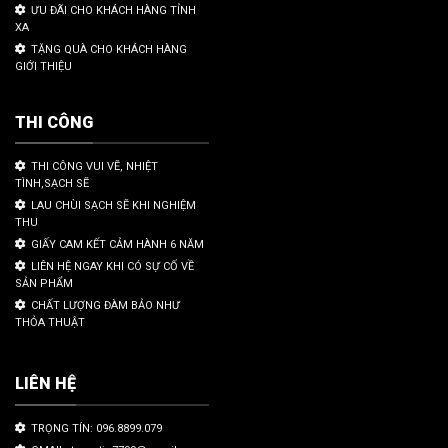
ƯU ĐÃI CHO KHÁCH HÀNG TỈNH
XA
TẶNG QUÀ CHO KHÁCH HÀNG
GIỚI THIỆU
THI CÔNG
THI CÔNG VUI VẼ, NHIỆT
TÌNH,SẠCH SẼ
LAU CHÙI SẠCH SẼ KHI NGHIỆM
THU
GIẤY CAM KẾT CẢM HÀNH 6 NĂM
LIÊN HỆ NGAY KHI CÓ SỰ CỐ VỀ
SẢN PHẨM
CHẤT LƯỢNG ĐÀM BẢO NHƯ
THỎA THUẬT
LIÊN HỆ
TRỌNG TÍN: 096.8899.079