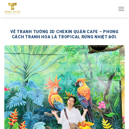
Bỏ
qua
nội
dung
VẼ TRANH TƯỜNG 3D CHEKIN QUÁN CAFE – PHONG
CÁCH TRANH HOA LÁ TROPICAL RỪNG NHIỆT ĐỚI.