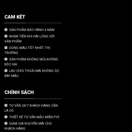
CAM KẾT
SẢN PHẨM BẢO HÀNH 6 NĂM
NHẬN TIỀN KHI HÀI LÒNG VỚI
SẢN PHẨM
DÙNG MÀU TỐT NHẤT THỊ
TRƯỜNG
SẢN PHẦM KHÔNG MÙI,KHÔNG
ĐỘC HẠI
LAU CHÙI THOẢI MÁI KHÔNG SỢ
BAY MÀU
CHÍNH SÁCH
TƯ VẤN 24/7 KHÁCH HÀNG CẦN
LÀ CÓ
THIẾT KẾ TƯ VẤN MẪU MIỄN PHÍ
GIẢM GIÁ KHUYẾN MÃI CHO
KHÁCH HÀNG