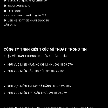
GMAIL: trongtin7799@gmail.com
ZALO: 0968899079
FACEBOOK:
www.facebook.com/trong.tin.079
LIÊN HỆ NGAY ĐỂ NHẬN ĐƯỢC TƯ
VẤN 24/7.
CÔNG TY TNHH KIẾN TRÚC MĨ THUẬT TRỌNG TÍN
NHẬN VẼ TRANH TƯỜNG 3D TRÊN 63 TỈNH THÀNH
KHU VỰC MIỀN NAM: HỒ CHÍ MINH :
096 8899 079
KHU VỰC MIỀN BẮC: HÀ NỘI :
09.8899.0364
KHU VỰC MIỀN TRUNG: ĐÀ NẴNG :
035.3427.097
KHU VỰC MIỀN TÂY: CẦN THƠ :
096.8899.079