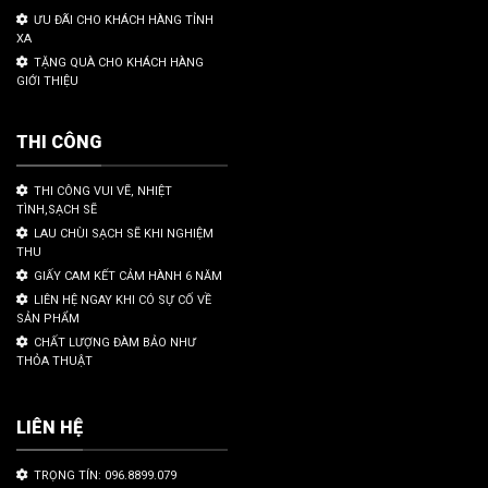
ƯU ĐÃI CHO KHÁCH HÀNG TỈNH
XA
TẶNG QUÀ CHO KHÁCH HÀNG
GIỚI THIỆU
THI CÔNG
THI CÔNG VUI VẼ, NHIỆT
TÌNH,SẠCH SẼ
LAU CHÙI SẠCH SẼ KHI NGHIỆM
THU
GIẤY CAM KẾT CẢM HÀNH 6 NĂM
LIÊN HỆ NGAY KHI CÓ SỰ CỐ VỀ
SẢN PHẨM
CHẤT LƯỢNG ĐÀM BẢO NHƯ
THỎA THUẬT
LIÊN HỆ
TRỌNG TÍN: 096.8899.079