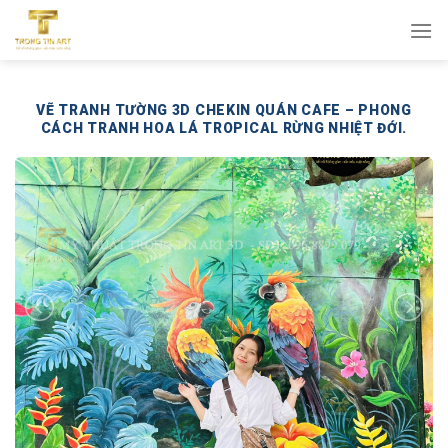
Bỏ
qua
nội
dung
VẼ TRANH TƯỜNG 3D CHEKIN QUÁN CAFE – PHONG
CÁCH TRANH HOA LÁ TROPICAL RỪNG NHIỆT ĐỚI.