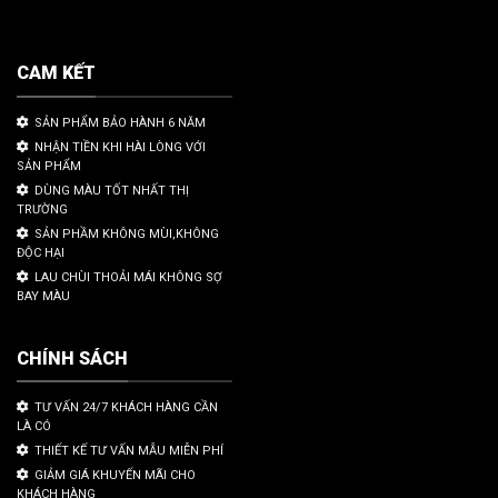
CAM KẾT
SẢN PHẨM BẢO HÀNH 6 NĂM
NHẬN TIỀN KHI HÀI LÒNG VỚI
SẢN PHẨM
DÙNG MÀU TỐT NHẤT THỊ
TRƯỜNG
SẢN PHẦM KHÔNG MÙI,KHÔNG
ĐỘC HẠI
LAU CHÙI THOẢI MÁI KHÔNG SỢ
BAY MÀU
CHÍNH SÁCH
TƯ VẤN 24/7 KHÁCH HÀNG CẦN
LÀ CÓ
THIẾT KẾ TƯ VẤN MẪU MIỄN PHÍ
GIẢM GIÁ KHUYẾN MÃI CHO
KHÁCH HÀNG