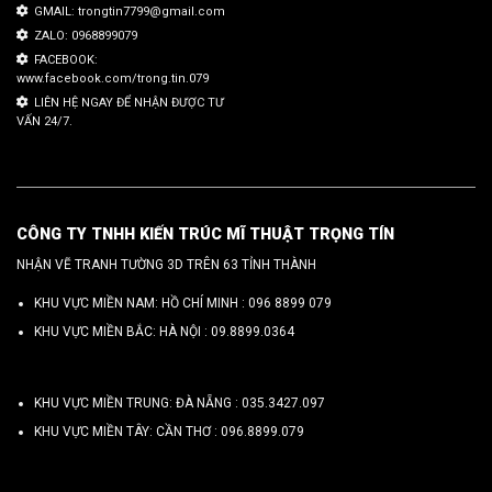
GMAIL: trongtin7799@gmail.com
ZALO: 0968899079
FACEBOOK:
www.facebook.com/trong.tin.079
LIÊN HỆ NGAY ĐỂ NHẬN ĐƯỢC TƯ
VẤN 24/7.
CÔNG TY TNHH KIẾN TRÚC MĨ THUẬT TRỌNG TÍN
NHẬN VẼ TRANH TƯỜNG 3D TRÊN 63 TỈNH THÀNH
KHU VỰC MIỀN NAM: HỒ CHÍ MINH :
096 8899 079
KHU VỰC MIỀN BẮC: HÀ NỘI :
09.8899.0364
KHU VỰC MIỀN TRUNG: ĐÀ NẴNG :
035.3427.097
KHU VỰC MIỀN TÂY: CẦN THƠ :
096.8899.079