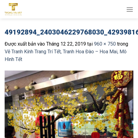
Bỏ
qua
nội
dung
49192894_2403046229768030_4293981
Được xuất bản vào
Tháng 12 22, 2019
tại
960 × 750
trong
Vẽ Tranh Kính Trang Trí Tết, Tranh Hoa Đào – Hoa Mai, Mô
Hình Tết