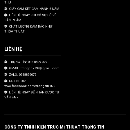
THU
GIẤY CAM KẾT CẢM HÀNH 6 NĂM
LIÊN HỆ NGAY KHI CÓ SỰ CỐ VỀ
SẢN PHẨM
CHẤT LƯỢNG ĐÀM BẢO NHƯ
THỎA THUẬT
LIÊN HỆ
TRỌNG TÍN: 096.8899.079
GMAIL: trongtin7799@gmail.com
ZALO: 0968899079
FACEBOOK:
www.facebook.com/trong.tin.079
LIÊN HỆ NGAY ĐỂ NHẬN ĐƯỢC TƯ
VẤN 24/7.
CÔNG TY TNHH KIẾN TRÚC MĨ THUẬT TRỌNG TÍN