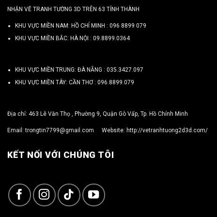
NHẬN VẼ TRANH TƯỜNG 3D TRÊN 63 TỈNH THÀNH
KHU VỰC MIỀN NAM: HỒ CHÍ MINH :
096 8899 079
KHU VỰC MIỀN BẮC: HÀ NỘI :
09.8899.0364
KHU VỰC MIỀN TRUNG: ĐÀ NẴNG :
035.3427.097
KHU VỰC MIỀN TÂY: CẦN THƠ :
096.8899.079
Địa chỉ: 463 Lê Văn Thọ , Phường 9, Quận Gò Vấp, Tp. Hồ Chính Minh
Email:
trongtin7799@gmail.com
Website:
http://vetranhtuong2d3d.com/
KẾT NỐI VỚI CHÚNG TÔI