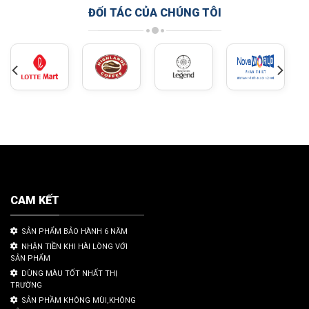
ĐỐI TÁC CỦA CHÚNG TÔI
CAM KẾT
SẢN PHẨM BẢO HÀNH 6 NĂM
NHẬN TIỀN KHI HÀI LÒNG VỚI
SẢN PHẨM
DÙNG MÀU TỐT NHẤT THỊ
TRƯỜNG
SẢN PHẦM KHÔNG MÙI,KHÔNG