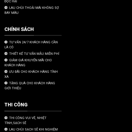
ĐỘC HẠI
LAU CHÙI THOẢI MÁI KHÔNG SỢ
BAY MÀU
CHÍNH SÁCH
TƯ VẤN 24/7 KHÁCH HÀNG CẦN
LÀ CÓ
THIẾT KẾ TƯ VẤN MẪU MIỄN PHÍ
GIẢM GIÁ KHUYẾN MÃI CHO
KHÁCH HÀNG
ƯU ĐÃI CHO KHÁCH HÀNG TỈNH
XA
TẶNG QUÀ CHO KHÁCH HÀNG
GIỚI THIỆU
THI CÔNG
THI CÔNG VUI VẼ, NHIỆT
TÌNH,SẠCH SẼ
LAU CHÙI SẠCH SẼ KHI NGHIỆM