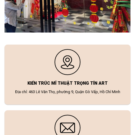
KIẾN TRÚC MĨ THUẬT TRỌNG TÍN ART
Địa chỉ: 463 Lê Văn Thọ, phường 9, Quận Gò Vấp, Hồ Chí Minh