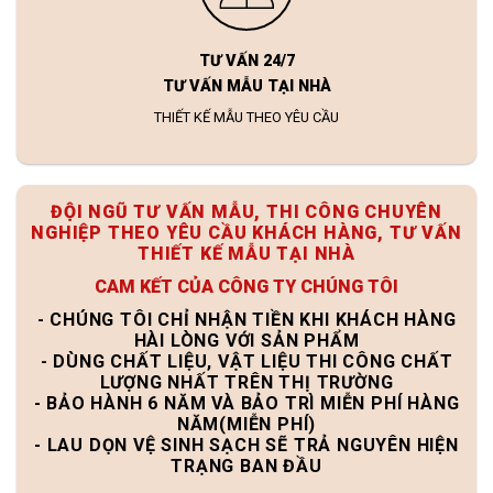
TƯ VẤN 24/7
TƯ VẤN MẪU TẠI NHÀ
THIẾT KẾ MẪU THEO YÊU CẦU
ĐỘI NGŨ TƯ VẤN MẪU, THI CÔNG CHUYÊN
NGHIỆP THEO YÊU CẦU KHÁCH HÀNG, TƯ VẤN
THIẾT KẾ MẪU TẠI NHÀ
CAM KẾT CỦA CÔNG TY CHÚNG TÔI
- CHÚNG TÔI CHỈ NHẬN TIỀN KHI KHÁCH HÀNG
HÀI LÒNG VỚI SẢN PHẨM
- DÙNG CHẤT LIỆU, VẬT LIỆU THI CÔNG CHẤT
LƯỢNG NHẤT TRÊN THỊ TRƯỜNG
- BẢO HÀNH 6 NĂM VÀ BẢO TRÌ MIỄN PHÍ HÀNG
NĂM(MIỄN PHÍ)
- LAU DỌN VỆ SINH SẠCH SẼ TRẢ NGUYÊN HIỆN
TRẠNG BAN ĐẦU