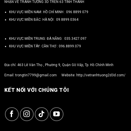
NHẬN VẼ TRANH TƯỜNG 3D TRÊN 63 TỈNH THÀNH
KHU VỰC MIỀN NAM: HỒ CHÍ MINH :
096 8899 079
KHU VỰC MIỀN BẮC: HÀ NỘI :
09.8899.0364
KHU VỰC MIỀN TRUNG: ĐÀ NẴNG :
035.3427.097
KHU VỰC MIỀN TÂY: CẦN THƠ :
096.8899.079
Địa chỉ: 463 Lê Văn Thọ , Phường 9, Quận Gò Vấp, Tp. Hồ Chính Minh
Email:
trongtin7799@gmail.com
Website:
http://vetranhtuong2d3d.com/
KẾT NỐI VỚI CHÚNG TÔI