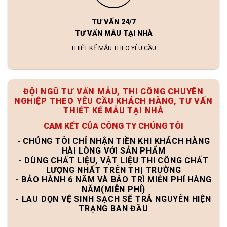
TƯ VẤN 24/7
TƯ VẤN MẪU TẠI NHÀ
THIẾT KẾ MẪU THEO YÊU CẦU
ĐỘI NGŨ TƯ VẤN MẪU, THI CÔNG CHUYÊN
NGHIỆP THEO YÊU CẦU KHÁCH HÀNG, TƯ VẤN
THIẾT KẾ MẪU TẠI NHÀ
CAM KẾT CỦA CÔNG TY CHÚNG TÔI
- CHÚNG TÔI CHỈ NHẬN TIỀN KHI KHÁCH HÀNG
HÀI LÒNG VỚI SẢN PHẨM
- DÙNG CHẤT LIỆU, VẬT LIỆU THI CÔNG CHẤT
LƯỢNG NHẤT TRÊN THỊ TRƯỜNG
- BẢO HÀNH 6 NĂM VÀ BẢO TRÌ MIỄN PHÍ HÀNG
NĂM(MIỄN PHÍ)
- LAU DỌN VỆ SINH SẠCH SẼ TRẢ NGUYÊN HIỆN
TRẠNG BAN ĐẦU