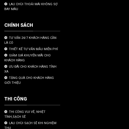
LAU CHÙI THOẢI MÁI KHÔNG SỢ
BAY MÀU
CHÍNH SÁCH
TƯ VẤN 24/7 KHÁCH HÀNG CẦN
LÀ CÓ
THIẾT KẾ TƯ VẤN MẪU MIỄN PHÍ
GIẢM GIÁ KHUYẾN MÃI CHO
KHÁCH HÀNG
ƯU ĐÃI CHO KHÁCH HÀNG TỈNH
XA
TẶNG QUÀ CHO KHÁCH HÀNG
GIỚI THIỆU
THI CÔNG
THI CÔNG VUI VẼ, NHIỆT
TÌNH,SẠCH SẼ
LAU CHÙI SẠCH SẼ KHI NGHIỆM
THU