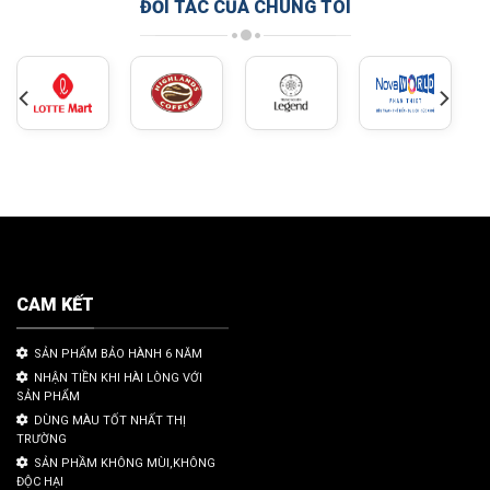
ĐỐI TÁC CỦA CHÚNG TÔI
CAM KẾT
SẢN PHẨM BẢO HÀNH 6 NĂM
NHẬN TIỀN KHI HÀI LÒNG VỚI
SẢN PHẨM
DÙNG MÀU TỐT NHẤT THỊ
TRƯỜNG
SẢN PHẦM KHÔNG MÙI,KHÔNG
ĐỘC HẠI