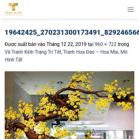
Bỏ
qua
nội
dung
19642425_270231300173491_82924656
Được xuất bản vào
Tháng 12 22, 2019
tại
960 × 722
trong
Vẽ Tranh Kính Trang Trí Tết, Tranh Hoa Đào – Hoa Mai, Mô
Hình Tết