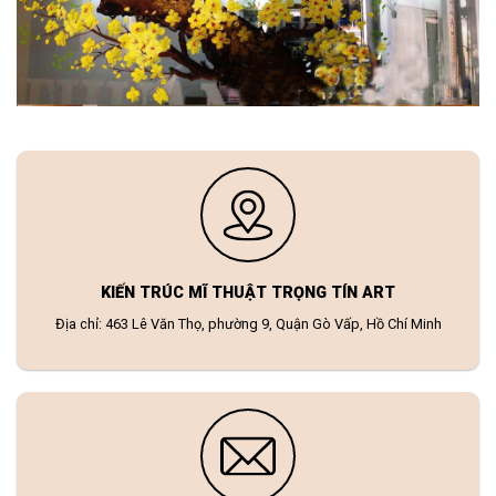
KIẾN TRÚC MĨ THUẬT TRỌNG TÍN ART
Địa chỉ: 463 Lê Văn Thọ, phường 9, Quận Gò Vấp, Hồ Chí Minh