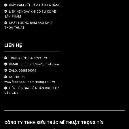
GIẤY CAM KẾT CẢM HÀNH 6 NĂM
LIÊN HỆ NGAY KHI CÓ SỰ CỐ VỀ
SẢN PHẨM
CHẤT LƯỢNG ĐÀM BẢO NHƯ
THỎA THUẬT
LIÊN HỆ
TRỌNG TÍN: 096.8899.079
GMAIL: trongtin7799@gmail.com
ZALO: 0968899079
FACEBOOK:
www.facebook.com/trong.tin.079
LIÊN HỆ NGAY ĐỂ NHẬN ĐƯỢC TƯ
VẤN 24/7.
CÔNG TY TNHH KIẾN TRÚC MĨ THUẬT TRỌNG TÍN