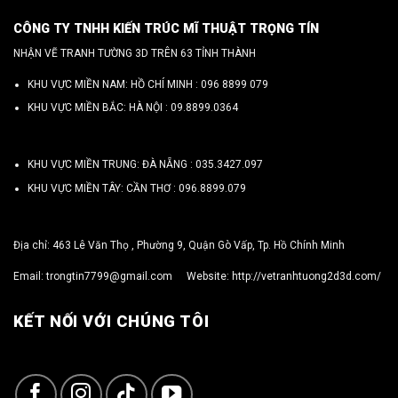
CÔNG TY TNHH KIẾN TRÚC MĨ THUẬT TRỌNG TÍN
NHẬN VẼ TRANH TƯỜNG 3D TRÊN 63 TỈNH THÀNH
KHU VỰC MIỀN NAM: HỒ CHÍ MINH :
096 8899 079
KHU VỰC MIỀN BẮC: HÀ NỘI :
09.8899.0364
KHU VỰC MIỀN TRUNG: ĐÀ NẴNG :
035.3427.097
KHU VỰC MIỀN TÂY: CẦN THƠ :
096.8899.079
Địa chỉ: 463 Lê Văn Thọ , Phường 9, Quận Gò Vấp, Tp. Hồ Chính Minh
Email:
trongtin7799@gmail.com
Website:
http://vetranhtuong2d3d.com/
KẾT NỐI VỚI CHÚNG TÔI