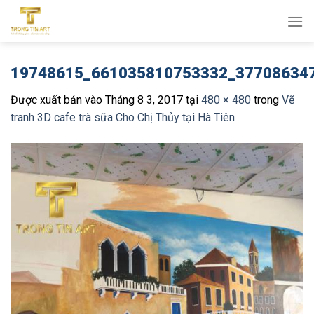
Bỏ
qua
nội
dung
19748615_661035810753332_37708634
Được xuất bản vào
Tháng 8 3, 2017
tại
480 × 480
trong
Vẽ
tranh 3D cafe trà sữa Cho Chị Thủy tại Hà Tiên