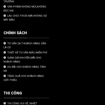
TRƯỜNG
SẢN PHẦM KHÔNG MÙI,KHÔNG
ĐỘC HẠI
LAU CHÙI THOẢI MÁI KHÔNG SỢ
BAY MÀU
CHÍNH SÁCH
TƯ VẤN 24/7 KHÁCH HÀNG CẦN
LÀ CÓ
THIẾT KẾ TƯ VẤN MẪU MIỄN PHÍ
GIẢM GIÁ KHUYẾN MÃI CHO
KHÁCH HÀNG
ƯU ĐÃI CHO KHÁCH HÀNG TỈNH
XA
TẶNG QUÀ CHO KHÁCH HÀNG
GIỚI THIỆU
THI CÔNG
THI CÔNG VUI VẼ, NHIỆT