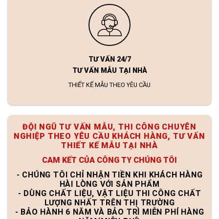
TƯ VẤN 24/7
TƯ VẤN MẪU TẠI NHÀ
THIẾT KẾ MẪU THEO YÊU CẦU
ĐỘI NGŨ TƯ VẤN MẪU, THI CÔNG CHUYÊN
NGHIỆP THEO YÊU CẦU KHÁCH HÀNG, TƯ VẤN
THIẾT KẾ MẪU TẠI NHÀ
CAM KẾT CỦA CÔNG TY CHÚNG TÔI
- CHÚNG TÔI CHỈ NHẬN TIỀN KHI KHÁCH HÀNG
HÀI LÒNG VỚI SẢN PHẨM
- DÙNG CHẤT LIỆU, VẬT LIỆU THI CÔNG CHẤT
LƯỢNG NHẤT TRÊN THỊ TRƯỜNG
- BẢO HÀNH 6 NĂM VÀ BẢO TRÌ MIỄN PHÍ HÀNG