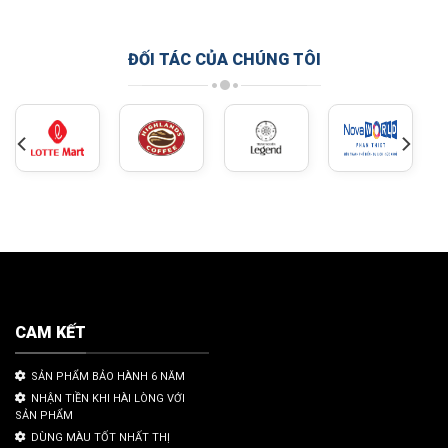
ĐỐI TÁC CỦA CHÚNG TÔI
CAM KẾT
SẢN PHẨM BẢO HÀNH 6 NĂM
NHẬN TIỀN KHI HÀI LÒNG VỚI
SẢN PHẨM
DÙNG MÀU TỐT NHẤT THỊ