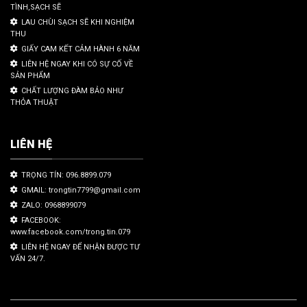
TÌNH,SẠCH SẼ
LAU CHÙI SẠCH SẼ KHI NGHIỆM
THU
GIẤY CAM KẾT CẢM HÀNH 6 NĂM
LIÊN HỆ NGAY KHI CÓ SỰ CỐ VỀ
SẢN PHẨM
CHẤT LƯỢNG ĐÀM BẢO NHƯ
THỎA THUẬT
LIÊN HỆ
TRỌNG TÍN: 096.8899.079
GMAIL: trongtin7799@gmail.com
ZALO: 0968899079
FACEBOOK:
www.facebook.com/trong.tin.079
LIÊN HỆ NGAY ĐỂ NHẬN ĐƯỢC TƯ
VẤN 24/7.