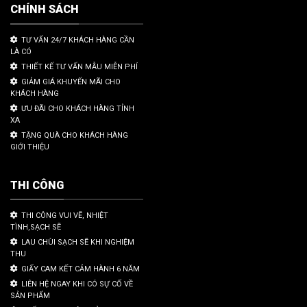
CHÍNH SÁCH
TƯ VẤN 24/7 KHÁCH HÀNG CẦN
LÀ CÓ
THIẾT KẾ TƯ VẤN MẪU MIỄN PHÍ
GIẢM GIÁ KHUYẾN MÃI CHO
KHÁCH HÀNG
ƯU ĐÃI CHO KHÁCH HÀNG TỈNH
XA
TẶNG QUÀ CHO KHÁCH HÀNG
GIỚI THIỆU
THI CÔNG
THI CÔNG VUI VẼ, NHIỆT
TÌNH,SẠCH SẼ
LAU CHÙI SẠCH SẼ KHI NGHIỆM
THU
GIẤY CAM KẾT CẢM HÀNH 6 NĂM
LIÊN HỆ NGAY KHI CÓ SỰ CỐ VỀ
SẢN PHẨM