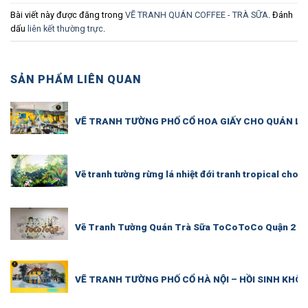
Bài viết này được đăng trong
VẼ TRANH QUÁN COFFEE - TRÀ SỮA
. Đánh
dấu
liên kết thường trực
.
SẢN PHẨM LIÊN QUAN
VẼ TRANH TƯỜNG PHỐ CỔ HOA GIẤY CHO QUÁN LẨ
Vẽ tranh tường rừng lá nhiệt đới tranh tropical cho 
Vẽ Tranh Tường Quán Trà Sữa ToCoToCo Quận 2
VẼ TRANH TƯỜNG PHỐ CỔ HÀ NỘI – HỒI SINH KHÔ