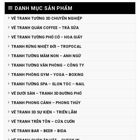
DANH MỤC SẢN PHẨM
VẼ TRANH TƯỜNG 3D CHUYÊN NGHIỆP
VẼ TRANH QUÁN COFFEE – TRÀ SỮA
VẼ TRANH TƯỜNG PHỐ CỔ – HOA GIẤY
TRANH RỪNG NHIỆT ĐỚI – TROPOCAL
TRANH TƯỜNG MẦM NON – ANH NGỮ
TRANH TƯỜNG VĂN PHÒNG – CÔNG TY
TRANH PHÒNG GYM – YOGA – BOXING
TRANH TƯỜNG SPA – SLON TÓC – NAIL
VẼ DƯỚI SÀN – TRANH 3D ĐƯỜNG PHỐ
TRANH PHONG CẢNH – PHONG THỦY
VẼ TRANH 3D SỰ KIỆN – TRIỂN LÃM
VẼ TRANH TRÊN TÔN – CỬA CUỐN
VẼ TRANH BAR – BEER – BIDA