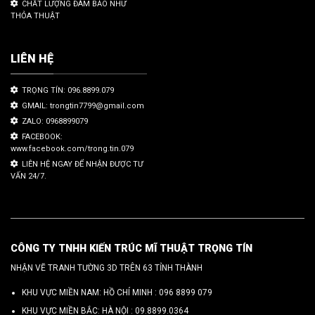
CHẤT LƯỢNG ĐÀM BẢO NHƯ
THỎA THUẬT
LIÊN HỆ
TRỌNG TÍN: 096.8899.079
GMAIL: trongtin7799@gmail.com
ZALO: 0968899079
FACEBOOK:
www.facebook.com/trong.tin.079
LIÊN HỆ NGAY ĐỂ NHẬN ĐƯỢC TƯ
VẤN 24/7.
CÔNG TY TNHH KIẾN TRÚC MĨ THUẬT TRỌNG TÍN
NHẬN VẼ TRANH TƯỜNG 3D TRÊN 63 TỈNH THÀNH
KHU VỰC MIỀN NAM: HỒ CHÍ MINH :
096 8899 079
KHU VỰC MIỀN BẮC: HÀ NỘI :
09.8899.0364