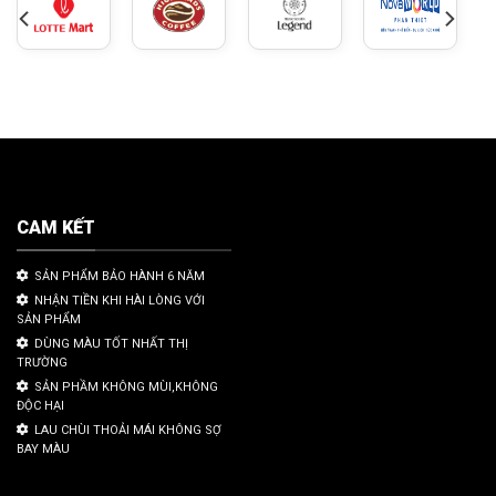
CAM KẾT
SẢN PHẨM BẢO HÀNH 6 NĂM
NHẬN TIỀN KHI HÀI LÒNG VỚI
SẢN PHẨM
DÙNG MÀU TỐT NHẤT THỊ
TRƯỜNG
SẢN PHẦM KHÔNG MÙI,KHÔNG
ĐỘC HẠI
LAU CHÙI THOẢI MÁI KHÔNG SỢ
BAY MÀU