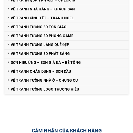
VẼ TRANH QUÁN ĂN VẶT – CHECK IN
VẼ TRANH NHÀ HÀNG – KHÁCH SẠN
VẼ TRANH KÍNH TẾT – TRANH NOEL
VẼ TRANH TƯỜNG 3D TÔN GIÁO
VẼ TRANH TƯỜNG 3D PHÒNG GAME
VẼ TRANH TƯỜNG LÀNG QUÊ ĐẸP
VẼ TRANH TƯỜNG 3D PHÁT SÁNG
SƠN HIỆU ỨNG – SƠN GIẢ ĐÁ – BÊ TÔNG
VẼ TRANH CHÂN DUNG – SƠN DẦU
VẼ TRANH TƯỜNG NHÀ Ở – CHUNG CƯ
VẼ TRANH TƯỜNG LOGO THƯƠNG HIỆU
CẢM NHẬN CỦA KHÁCH HÀNG