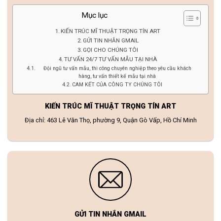
Mục lục
KIẾN TRÚC MĨ THUẬT TRỌNG TÍN ART
GỬI TIN NHẮN GMAIL
GỌI CHO CHÚNG TÔI
TƯ VẤN 24/7 TƯ VẤN MẪU TẠI NHÀ
Đội ngũ tư vấn mẫu, thi công chuyên nghiệp theo yêu cầu khách
hàng, tư vấn thiết kế mẫu tại nhà
CAM KẾT CỦA CÔNG TY CHÚNG TÔI
KIẾN TRÚC MĨ THUẬT TRỌNG TÍN ART
Địa chỉ: 463 Lê Văn Thọ, phường 9, Quận Gò Vấp, Hồ Chí Minh
GỬI TIN NHẮN GMAIL