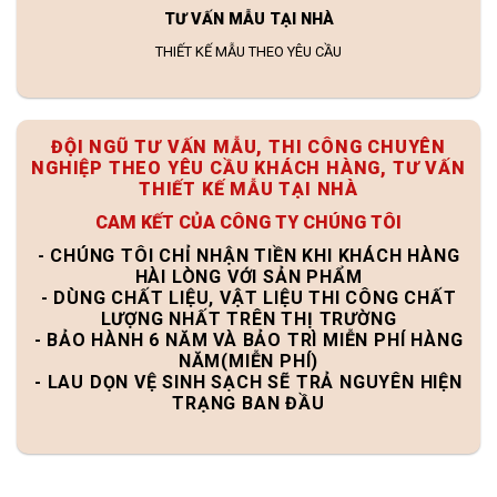
TƯ VẤN MẪU TẠI NHÀ
THIẾT KẾ MẪU THEO YÊU CẦU
ĐỘI NGŨ TƯ VẤN MẪU, THI CÔNG CHUYÊN
NGHIỆP THEO YÊU CẦU KHÁCH HÀNG, TƯ VẤN
THIẾT KẾ MẪU TẠI NHÀ
CAM KẾT CỦA CÔNG TY CHÚNG TÔI
- CHÚNG TÔI CHỈ NHẬN TIỀN KHI KHÁCH HÀNG
HÀI LÒNG VỚI SẢN PHẨM
- DÙNG CHẤT LIỆU, VẬT LIỆU THI CÔNG CHẤT
LƯỢNG NHẤT TRÊN THỊ TRƯỜNG
- BẢO HÀNH 6 NĂM VÀ BẢO TRÌ MIỄN PHÍ HÀNG
NĂM(MIỄN PHÍ)
- LAU DỌN VỆ SINH SẠCH SẼ TRẢ NGUYÊN HIỆN
TRẠNG BAN ĐẦU