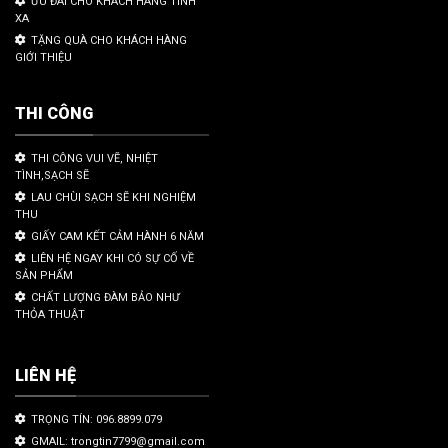
ƯU ĐÃI CHO KHÁCH HÀNG TỈNH
XA
TẶNG QUÀ CHO KHÁCH HÀNG
GIỚI THIỆU
THI CÔNG
THI CÔNG VUI VẼ, NHIỆT
TÌNH,SẠCH SẼ
LAU CHÙI SẠCH SẼ KHI NGHIỆM
THU
GIẤY CAM KẾT CẢM HÀNH 6 NĂM
LIÊN HỆ NGAY KHI CÓ SỰ CỐ VỀ
SẢN PHẨM
CHẤT LƯỢNG ĐÀM BẢO NHƯ
THỎA THUẬT
LIÊN HỆ
TRỌNG TÍN: 096.8899.079
GMAIL: trongtin7799@gmail.com