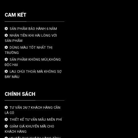
CAM KẾT
SẢN PHẨM BẢO HÀNH 6 NĂM
NHẬN TIỀN KHI HÀI LÒNG VỚI
SẢN PHẨM
DÙNG MÀU TỐT NHẤT THỊ
TRƯỜNG
SẢN PHẦM KHÔNG MÙI,KHÔNG
ĐỘC HẠI
LAU CHÙI THOẢI MÁI KHÔNG SỢ
BAY MÀU
CHÍNH SÁCH
TƯ VẤN 24/7 KHÁCH HÀNG CẦN
LÀ CÓ
THIẾT KẾ TƯ VẤN MẪU MIỄN PHÍ
GIẢM GIÁ KHUYẾN MÃI CHO
KHÁCH HÀNG