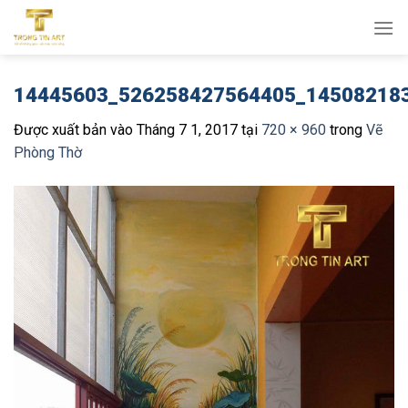
Bỏ
qua
nội
dung
14445603_526258427564405_14508218
Được xuất bản vào
Tháng 7 1, 2017
tại
720 × 960
trong
Vẽ
Phòng Thờ