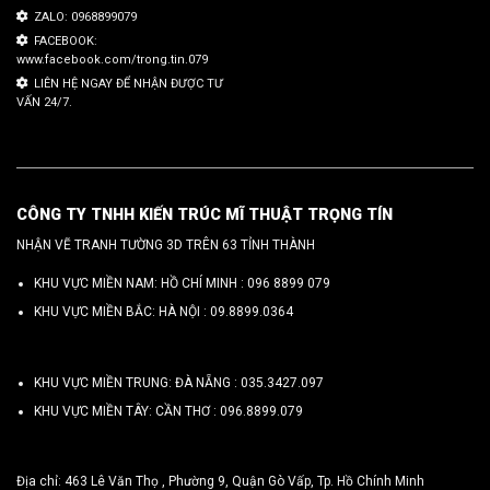
ZALO: 0968899079
FACEBOOK:
www.facebook.com/trong.tin.079
LIÊN HỆ NGAY ĐỂ NHẬN ĐƯỢC TƯ
VẤN 24/7.
CÔNG TY TNHH KIẾN TRÚC MĨ THUẬT TRỌNG TÍN
NHẬN VẼ TRANH TƯỜNG 3D TRÊN 63 TỈNH THÀNH
KHU VỰC MIỀN NAM: HỒ CHÍ MINH :
096 8899 079
KHU VỰC MIỀN BẮC: HÀ NỘI :
09.8899.0364
KHU VỰC MIỀN TRUNG: ĐÀ NẴNG :
035.3427.097
KHU VỰC MIỀN TÂY: CẦN THƠ :
096.8899.079
Địa chỉ: 463 Lê Văn Thọ , Phường 9, Quận Gò Vấp, Tp. Hồ Chính Minh