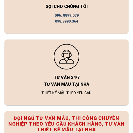
GỌI CHO CHÚNG TÔI
096. 8899.079
098.8990.364
TƯ VẤN 24/7
TƯ VẤN MẪU TẠI NHÀ
THIẾT KẾ MẪU THEO YÊU CẦU
ĐỘI NGŨ TƯ VẤN MẪU, THI CÔNG CHUYÊN
NGHIỆP THEO YÊU CẦU KHÁCH HÀNG, TƯ VẤN
THIẾT KẾ MẪU TẠI NHÀ