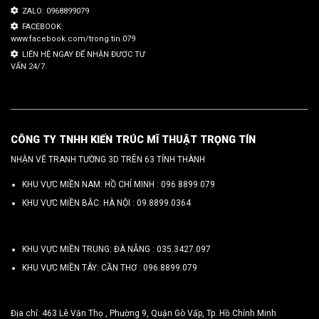
ZALO: 0968899079
FACEBOOK:
www.facebook.com/trong.tin.079
LIÊN HỆ NGAY ĐỂ NHẬN ĐƯỢC TƯ
VẤN 24/7.
CÔNG TY TNHH KIẾN TRÚC MĨ THUẬT TRỌNG TÍN
NHẬN VẼ TRANH TƯỜNG 3D TRÊN 63 TỈNH THÀNH
KHU VỰC MIỀN NAM: HỒ CHÍ MINH :
096 8899 079
KHU VỰC MIỀN BẮC: HÀ NỘI :
09.8899.0364
KHU VỰC MIỀN TRUNG: ĐÀ NẴNG :
035.3427.097
KHU VỰC MIỀN TÂY: CẦN THƠ :
096.8899.079
Địa chỉ: 463 Lê Văn Thọ , Phường 9, Quận Gò Vấp, Tp. Hồ Chính Minh