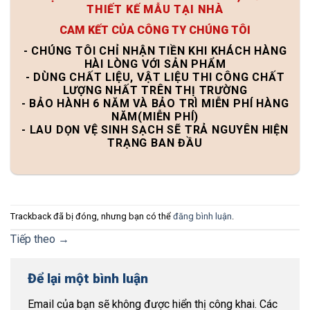
THIẾT KẾ MẪU TẠI NHÀ
CAM KẾT CỦA CÔNG TY CHÚNG TÔI
- CHÚNG TÔI CHỈ NHẬN TIỀN KHI KHÁCH HÀNG
HÀI LÒNG VỚI SẢN PHẨM
- DÙNG CHẤT LIỆU, VẬT LIỆU THI CÔNG CHẤT
LƯỢNG NHẤT TRÊN THỊ TRƯỜNG
- BẢO HÀNH 6 NĂM VÀ BẢO TRÌ MIỄN PHÍ HÀNG
NĂM(MIỄN PHÍ)
- LAU DỌN VỆ SINH SẠCH SẼ TRẢ NGUYÊN HIỆN
TRẠNG BAN ĐẦU
Trackback đã bị đóng, nhưng bạn có thể
đăng bình luận
.
Tiếp theo
→
Để lại một bình luận
Email của bạn sẽ không được hiển thị công khai.
Các