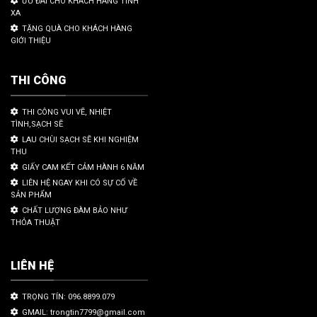
ƯU ĐÃI CHO KHÁCH HÀNG TỈNH
XA
TẶNG QUÀ CHO KHÁCH HÀNG
GIỚI THIỆU
THI CÔNG
THI CÔNG VUI VẼ, NHIỆT
TÌNH,SẠCH SẼ
LAU CHÙI SẠCH SẼ KHI NGHIỆM
THU
GIẤY CAM KẾT CẢM HÀNH 6 NĂM
LIÊN HỆ NGAY KHI CÓ SỰ CỐ VỀ
SẢN PHẨM
CHẤT LƯỢNG ĐÀM BẢO NHƯ
THỎA THUẬT
LIÊN HỆ
TRỌNG TÍN: 096.8899.079
GMAIL: trongtin7799@gmail.com