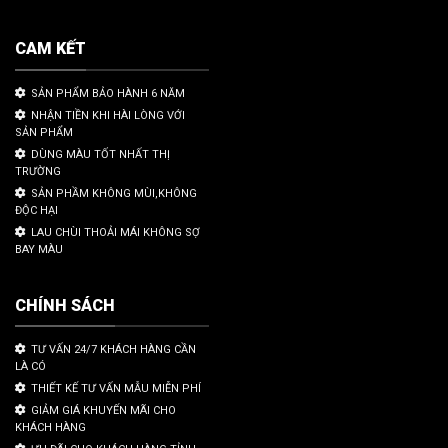
CAM KẾT
SẢN PHẨM BẢO HÀNH 6 NĂM
NHẬN TIỀN KHI HÀI LÒNG VỚI
SẢN PHẨM
DÙNG MÀU TỐT NHẤT THỊ
TRƯỜNG
SẢN PHẦM KHÔNG MÙI,KHÔNG
ĐỘC HẠI
LAU CHÙI THOẢI MÁI KHÔNG SỢ
BAY MÀU
CHÍNH SÁCH
TƯ VẤN 24/7 KHÁCH HÀNG CẦN
LÀ CÓ
THIẾT KẾ TƯ VẤN MẪU MIỄN PHÍ
GIẢM GIÁ KHUYẾN MÃI CHO
KHÁCH HÀNG