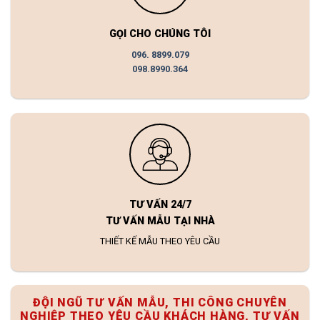
GỌI CHO CHÚNG TÔI
096. 8899.079
098.8990.364
TƯ VẤN 24/7
TƯ VẤN MẪU TẠI NHÀ
THIẾT KẾ MẪU THEO YÊU CẦU
ĐỘI NGŨ TƯ VẤN MẪU, THI CÔNG CHUYÊN
NGHIỆP THEO YÊU CẦU KHÁCH HÀNG, TƯ VẤN