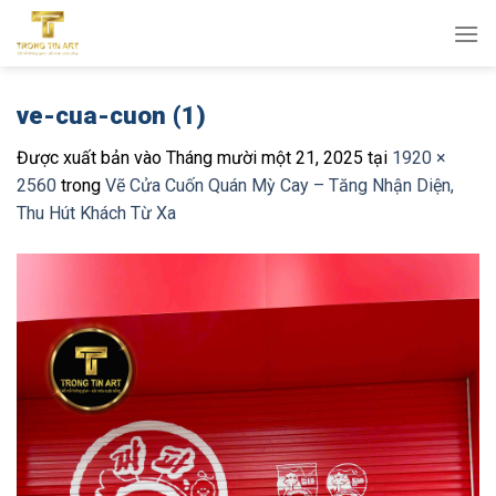
Bỏ
qua
nội
dung
ve-cua-cuon (1)
Được xuất bản vào
Tháng mười một 21, 2025
tại
1920 ×
2560
trong
Vẽ Cửa Cuốn Quán Mỳ Cay – Tăng Nhận Diện,
Thu Hút Khách Từ Xa