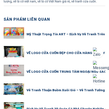
lượng
,
vẽ lá cờ việt nam
,
vẽ lá cờ Việt Nam giá rẻ
,
vẽ tranh cửa cuốn
.
SẢN PHẨM LIÊN QUAN
Mỹ Thuật Trọng Tín ART – Dịch Vụ Vẽ Tranh Trên T
VẼ LOGO CỬA CUỐN ĐẸP CHO CỬA HÀNG XE MÁY – 
VẼ LOGO CỬA CUỐN TRUNG TÂM NGOẠI NGỮ SAO B
Vẽ Tranh Thuận Buồm Xuôi Gió – Vẽ Tranh Tường P
Dịch Vụ Vẽ Tranh 3D Quán Cà Phê Chuyên Nghiệp – 