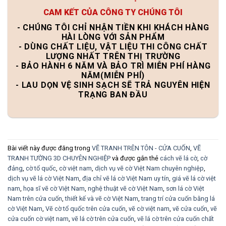
CAM KẾT CỦA CÔNG TY CHÚNG TÔI
- CHÚNG TÔI CHỈ NHẬN TIỀN KHI KHÁCH HÀNG
HÀI LÒNG VỚI SẢN PHẨM
- DÙNG CHẤT LIỆU, VẬT LIỆU THI CÔNG CHẤT
LƯỢNG NHẤT TRÊN THỊ TRƯỜNG
- BẢO HÀNH 6 NĂM VÀ BẢO TRÌ MIỄN PHÍ HÀNG
NĂM(MIỄN PHÍ)
- LAU DỌN VỆ SINH SẠCH SẼ TRẢ NGUYÊN HIỆN
TRẠNG BAN ĐẦU
Bài viết này được đăng trong
VẼ TRANH TRÊN TÔN - CỬA CUỐN
,
VẼ
TRANH TƯỜNG 3D CHUYÊN NGHIỆP
và được gắn thẻ
cách vẽ lá cờ
,
cờ
đảng
,
cờ tổ quốc
,
cờ việt nam
,
dịch vụ vẽ cờ Việt Nam chuyên nghiệp
,
dịch vụ vẽ lá cờ Việt Nam
,
địa chỉ vẽ lá cờ Việt Nam uy tín
,
giá vẽ lá cờ việt
nam
,
họa sĩ vẽ cờ Việt Nam
,
nghệ thuật vẽ cờ Việt Nam
,
sơn lá cờ Việt
Nam trên cửa cuốn
,
thiết kế và vẽ cờ Việt Nam
,
trang trí cửa cuốn bằng lá
cờ Việt Nam
,
Vẽ cờ tổ quốc trên cửa cuốn
,
vẽ cờ việt nam
,
vẽ cửa cuốn
,
vẽ
cửa cuốn cờ việt nam
,
vẽ lá cờ trên cửa cuốn
,
vẽ lá cờ trên cửa cuốn chất