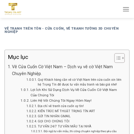
Bỏ
qua
nội
dung
VẼ TRANH TRÊN TÔN - CỬA CUỐN
,
VẼ TRANH TƯỜNG 3D CHUYÊN
NGHIỆP
Mục lục
Vẽ Cửa Cuốn Cờ Việt Nam – Dịch vụ vẽ cờ Việt Nam
Chuyên Nghiệp.
Quý Khách hàng cần vẽ cờ Việt Nam trên cửa cuốn xin liên
hệ Trọng Tín để được tư vấn mẫu tranh và báo giá nhé!
Lợi Ích Khi Sử Dụng Dịch Vụ Vẽ Cửa Cuốn Cờ Việt Nam
Của Chúng Tôi
Liên Hệ Với Chúng Tôi Ngay Hôm Nay!
Địa chỉ vẽ tranh cửa cuốn uy tín!
KIẾN TRÚC MĨ THUẬT TRỌNG TÍN ART
GỬI TIN NHẮN GMAIL
GỌI CHO CHÚNG TÔI
TƯ VẤN 24/7 TƯ VẤN MẪU TẠI NHÀ
Đội ngũ tư vấn mẫu, thi công chuyên nghiệp theo yêu cầu