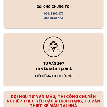
GỌI CHO CHÚNG TÔI
096. 8899.079
098.8990.364
TƯ VẤN 24/7
TƯ VẤN MẪU TẠI NHÀ
THIẾT KẾ MẪU THEO YÊU CẦU
ĐỘI NGŨ TƯ VẤN MẪU, THI CÔNG CHUYÊN
NGHIỆP THEO YÊU CẦU KHÁCH HÀNG, TƯ VẤN
THIẾT KẾ MẪU TẠI NHÀ