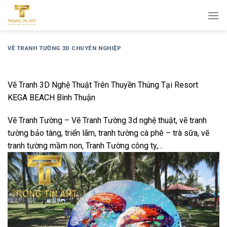
Bỏ
qua
nội
dung
VẼ TRANH TƯỜNG 3D CHUYÊN NGHIỆP
Vẽ Tranh 3D Nghệ Thuật Trên Thuyền Thúng Tại Resort
KEGA BEACH Bình Thuận
Vẽ
Tranh
Tường
–
Vẽ
Tranh
Tường
3d nghệ thuật, vẽ tranh
tường bảo tàng, triển lãm, tranh tường cà phê – trà sữa, vẽ
tranh tường mầm non, Tranh Tường công ty,…