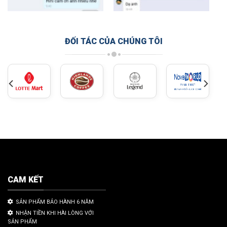
ĐỐI TÁC CỦA CHÚNG TÔI
CAM KẾT
SẢN PHẨM BẢO HÀNH 6 NĂM
NHẬN TIỀN KHI HÀI LÒNG VỚI
SẢN PHẨM