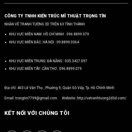
CÔNG TY TNHH KIẾN TRÚC MĨ THUẬT TRỌNG TÍN
NHẬN VẼ TRANH TƯỜNG 3D TRÊN 63 TỈNH THÀNH
KHU VỰC MIỀN NAM: HỒ CHÍ MINH :
096 8899 079
KHU VỰC MIỀN BẮC: HÀ NỘI :
09.8899.0364
KHU VỰC MIỀN TRUNG: ĐÀ NẴNG :
035.3427.097
KHU VỰC MIỀN TÂY: CẦN THƠ :
096.8899.079
Địa chỉ: 463 Lê Văn Thọ , Phường 9, Quận Gò Vấp, Tp. Hồ Chính Minh
Email:
trongtin7799@gmail.com
Website:
http://vetranhtuong2d3d.com/
KẾT NỐI VỚI CHÚNG TÔI