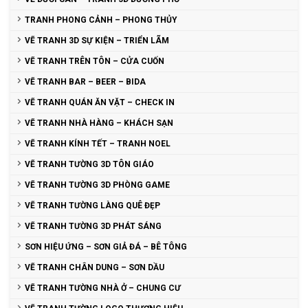
TRANH PHONG CẢNH – PHONG THỦY
VẼ TRANH 3D SỰ KIỆN – TRIỂN LÃM
VẼ TRANH TRÊN TÔN – CỬA CUỐN
VẼ TRANH BAR – BEER – BIDA
VẼ TRANH QUÁN ĂN VẶT – CHECK IN
VẼ TRANH NHÀ HÀNG – KHÁCH SẠN
VẼ TRANH KÍNH TẾT – TRANH NOEL
VẼ TRANH TƯỜNG 3D TÔN GIÁO
VẼ TRANH TƯỜNG 3D PHÒNG GAME
VẼ TRANH TƯỜNG LÀNG QUÊ ĐẸP
VẼ TRANH TƯỜNG 3D PHÁT SÁNG
SƠN HIỆU ỨNG – SƠN GIẢ ĐÁ – BÊ TÔNG
VẼ TRANH CHÂN DUNG – SƠN DẦU
VẼ TRANH TƯỜNG NHÀ Ở – CHUNG CƯ