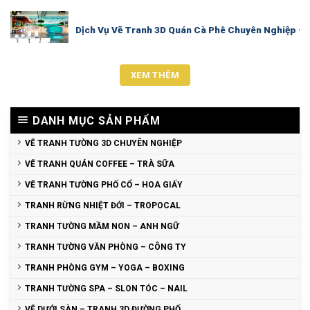
Dịch Vụ Vẽ Tranh 3D Quán Cà Phê Chuyên Nghiệp – 
XEM THÊM
DANH MỤC SẢN PHẨM
VẼ TRANH TƯỜNG 3D CHUYÊN NGHIỆP
VẼ TRANH QUÁN COFFEE – TRÀ SỮA
VẼ TRANH TƯỜNG PHỐ CỔ – HOA GIẤY
TRANH RỪNG NHIỆT ĐỚI – TROPOCAL
TRANH TƯỜNG MẦM NON – ANH NGỮ
TRANH TƯỜNG VĂN PHÒNG – CÔNG TY
TRANH PHÒNG GYM – YOGA – BOXING
TRANH TƯỜNG SPA – SLON TÓC – NAIL
VẼ DƯỚI SÀN – TRANH 3D ĐƯỜNG PHỐ