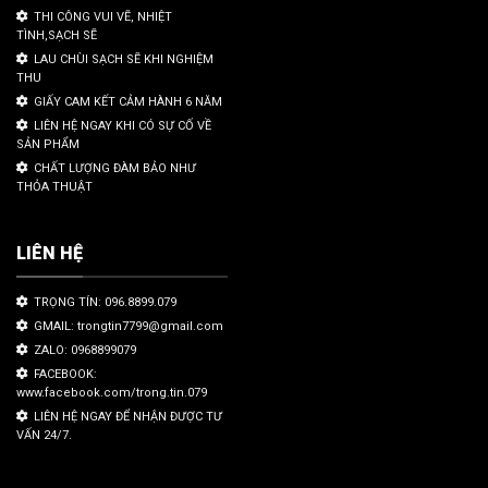
THI CÔNG VUI VẼ, NHIỆT
TÌNH,SẠCH SẼ
LAU CHÙI SẠCH SẼ KHI NGHIỆM
THU
GIẤY CAM KẾT CẢM HÀNH 6 NĂM
LIÊN HỆ NGAY KHI CÓ SỰ CỐ VỀ
SẢN PHẨM
CHẤT LƯỢNG ĐÀM BẢO NHƯ
THỎA THUẬT
LIÊN HỆ
TRỌNG TÍN: 096.8899.079
GMAIL: trongtin7799@gmail.com
ZALO: 0968899079
FACEBOOK:
www.facebook.com/trong.tin.079
LIÊN HỆ NGAY ĐỂ NHẬN ĐƯỢC TƯ
VẤN 24/7.