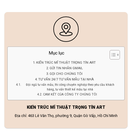
Mục lục
KIẾN TRÚC MĨ THUẬT TRỌNG TÍN ART
GỬI TIN NHẮN GMAIL
GỌI CHO CHÚNG TÔI
TƯ VẤN 24/7 TƯ VẤN MẪU TẠI NHÀ
Đội ngũ tư vấn mẫu, thi công chuyên nghiệp theo yêu cầu khách
hàng, tư vấn thiết kế mẫu tại nhà
CAM KẾT CỦA CÔNG TY CHÚNG TÔI
KIẾN TRÚC MĨ THUẬT TRỌNG TÍN ART
Địa chỉ: 463 Lê Văn Thọ, phường 9, Quận Gò Vấp, Hồ Chí Minh