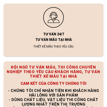
TƯ VẤN 24/7
TƯ VẤN MẪU TẠI NHÀ
THIẾT KẾ MẪU THEO YÊU CẦU
ĐỘI NGŨ TƯ VẤN MẪU, THI CÔNG CHUYÊN
NGHIỆP THEO YÊU CẦU KHÁCH HÀNG, TƯ VẤN
THIẾT KẾ MẪU TẠI NHÀ
CAM KẾT CỦA CÔNG TY CHÚNG TÔI
- CHÚNG TÔI CHỈ NHẬN TIỀN KHI KHÁCH HÀNG
HÀI LÒNG VỚI SẢN PHẨM
- DÙNG CHẤT LIỆU, VẬT LIỆU THI CÔNG CHẤT
LƯỢNG NHẤT TRÊN THỊ TRƯỜNG