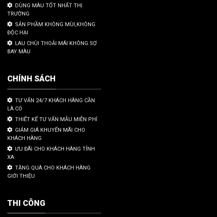
DÙNG MÀU TỐT NHẤT THỊ
TRƯỜNG
SẢN PHẦM KHÔNG MÙI,KHÔNG
ĐỘC HẠI
LAU CHÙI THOẢI MÁI KHÔNG SỢ
BAY MÀU
CHÍNH SÁCH
TƯ VẤN 24/7 KHÁCH HÀNG CẦN
LÀ CÓ
THIẾT KẾ TƯ VẤN MẪU MIỄN PHÍ
GIẢM GIÁ KHUYẾN MÃI CHO
KHÁCH HÀNG
ƯU ĐÃI CHO KHÁCH HÀNG TỈNH
XA
TẶNG QUÀ CHO KHÁCH HÀNG
GIỚI THIỆU
THI CÔNG