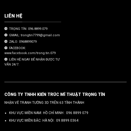
LIÊN HỆ
TRỌNG TÍN: 096.8899.079
GMAIL: trongtin7799@gmail.com
ZALO: 0968899079
FACEBOOK:
www.facebook.com/trong.tin.079
LIÊN HỆ NGAY ĐỂ NHẬN ĐƯỢC TƯ
VẤN 24/7.
CÔNG TY TNHH KIẾN TRÚC MĨ THUẬT TRỌNG TÍN
NHẬN VẼ TRANH TƯỜNG 3D TRÊN 63 TỈNH THÀNH
KHU VỰC MIỀN NAM: HỒ CHÍ MINH :
096 8899 079
KHU VỰC MIỀN BẮC: HÀ NỘI :
09.8899.0364