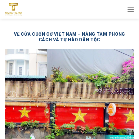
Bỏ
qua
nội
dung
VẼ CỬA CUỐN CỜ VIỆT NAM – NÂNG TẦM PHONG
CÁCH VÀ TỰ HÀO DÂN TỘC