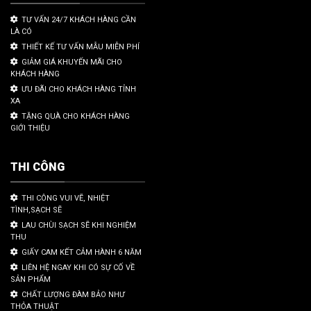
TƯ VẤN 24/7 KHÁCH HÀNG CẦN
LÀ CÓ
THIẾT KẾ TƯ VẤN MẪU MIỄN PHÍ
GIẢM GIÁ KHUYẾN MÃI CHO
KHÁCH HÀNG
ƯU ĐÃI CHO KHÁCH HÀNG TỈNH
XA
TẶNG QUÀ CHO KHÁCH HÀNG
GIỚI THIỆU
THI CÔNG
THI CÔNG VUI VẼ, NHIỆT
TÌNH,SẠCH SẼ
LAU CHÙI SẠCH SẼ KHI NGHIỆM
THU
GIẤY CAM KẾT CẢM HÀNH 6 NĂM
LIÊN HỆ NGAY KHI CÓ SỰ CỐ VỀ
SẢN PHẨM
CHẤT LƯỢNG ĐÀM BẢO NHƯ
THỎA THUẬT