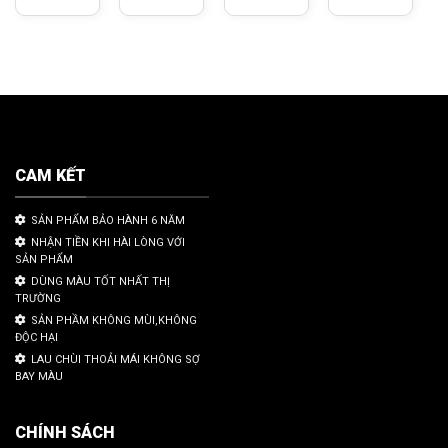
CAM KẾT
SẢN PHẨM BẢO HÀNH 6 NĂM
NHẬN TIỀN KHI HÀI LÒNG VỚI
SẢN PHẨM
DÙNG MÀU TỐT NHẤT THỊ
TRƯỜNG
SẢN PHẦM KHÔNG MÙI,KHÔNG
ĐỘC HẠI
LAU CHÙI THOẢI MÁI KHÔNG SỢ
BAY MÀU
CHÍNH SÁCH