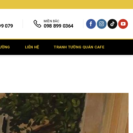
MIỀN BẮC
99 079
098 899 0364
TƯỜNG
LIÊN HỆ
TRANH TƯỜNG QUÁN CAFE