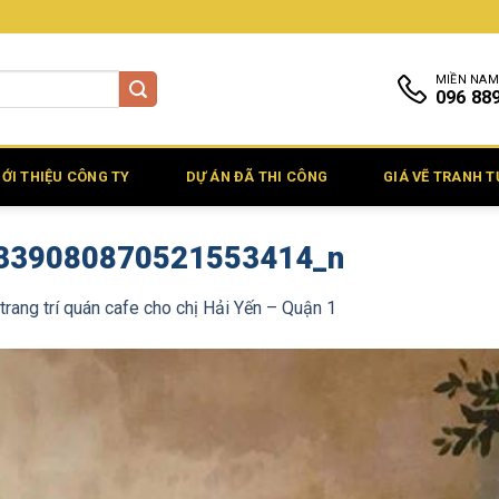
MIỀN NAM
096 88
IỚI THIỆU CÔNG TY
DỰ ÁN ĐÃ THI CÔNG
GIÁ VẼ TRANH 
339080870521553414_n
trang trí quán cafe cho chị Hải Yến – Quận 1