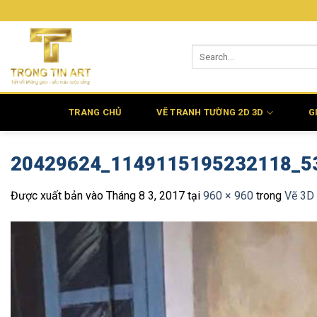
Bỏ
qua
nội
dung
TRANG CHỦ
VẼ TRANH TƯỜNG 2D 3D
G
20429624_1149115195232118_5
Được xuất bản vào
Tháng 8 3, 2017
tại
960 × 960
trong
Vẽ 3D 