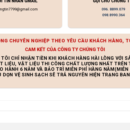
ỬI TIN NHẮN GMAIL
GỌI CHO CHÚNG T
ongtin7799@gmail.com
096. 8899.079
098.8990.364
ÔNG CHUYÊN NGHIỆP THEO YÊU CẦU KHÁCH HÀNG, T
CAM KẾT CỦA CÔNG TY CHÚNG TÔI
 TÔI CHỈ NHẬN TIỀN KHI KHÁCH HÀNG HÀI LÒNG VỚI 
T LIỆU, VẬT LIỆU THI CÔNG CHẤT LƯỢNG NHẤT TRÊN
ẢO HÀNH 6 NĂM VÀ BẢO TRÌ MIỄN PHÍ HÀNG NĂM(MIỄN 
U DỌN VỆ SINH SẠCH SẼ TRẢ NGUYÊN HIỆN TRẠNG BA