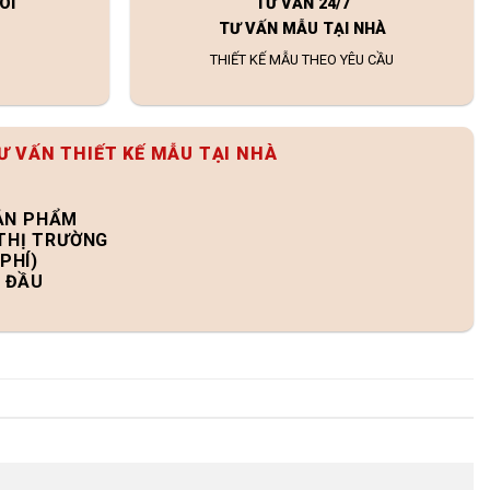
ÔI
TƯ VẤN 24/7
TƯ VẤN MẪU TẠI NHÀ
THIẾT KẾ MẪU THEO YÊU CẦU
Ư VẤN THIẾT KẾ MẪU TẠI NHÀ
SẢN PHẨM
 THỊ TRƯỜNG
PHÍ)
N ĐẦU