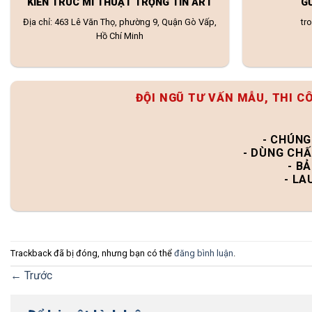
KIẾN TRÚC MĨ THUẬT TRỌNG TÍN ART
G
Địa chỉ: 463 Lê Văn Thọ, phường 9, Quận Gò Vấp,
tr
Hồ Chí Minh
ĐỘI NGŨ TƯ VẤN MẪU, THI C
- CHÚNG
- DÙNG CHẤ
- B
- LA
Trackback đã bị đóng, nhưng bạn có thể
đăng bình luận
.
←
Trước