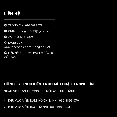
LIÊN HỆ
TRỌNG TÍN: 096.8899.079
GMAIL: trongtin7799@gmail.com
ZALO: 0968899079
FACEBOOK:
www.facebook.com/trong.tin.079
LIÊN HỆ NGAY ĐỂ NHẬN ĐƯỢC TƯ
VẤN 24/7.
CÔNG TY TNHH KIẾN TRÚC MĨ THUẬT TRỌNG TÍN
NHẬN VẼ TRANH TƯỜNG 3D TRÊN 63 TỈNH THÀNH
KHU VỰC MIỀN NAM: HỒ CHÍ MINH :
096 8899 079
KHU VỰC MIỀN BẮC: HÀ NỘI :
09.8899.0364