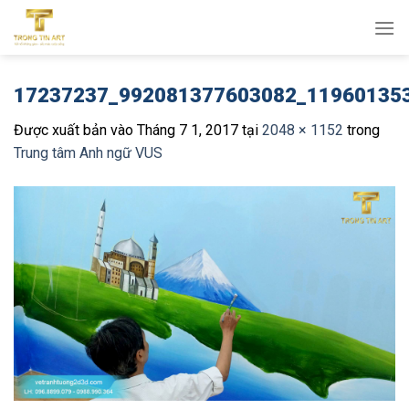
Bỏ
qua
nội
dung
17237237_992081377603082_11960135
Được xuất bản vào
Tháng 7 1, 2017
tại
2048 × 1152
trong
Trung tâm Anh ngữ VUS