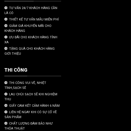
TƯ VẤN 24/7 KHÁCH HÀNG CẦN
LÀ CÓ
THIẾT KẾ TƯ VẤN MẪU MIỄN PHÍ
GIẢM GIÁ KHUYẾN MÃI CHO
KHÁCH HÀNG
ƯU ĐÃI CHO KHÁCH HÀNG TỈNH
XA
TẶNG QUÀ CHO KHÁCH HÀNG
GIỚI THIỆU
THI CÔNG
THI CÔNG VUI VẼ, NHIỆT
TÌNH,SẠCH SẼ
LAU CHÙI SẠCH SẼ KHI NGHIỆM
THU
GIẤY CAM KẾT CẢM HÀNH 6 NĂM
LIÊN HỆ NGAY KHI CÓ SỰ CỐ VỀ
SẢN PHẨM
CHẤT LƯỢNG ĐÀM BẢO NHƯ
THỎA THUẬT