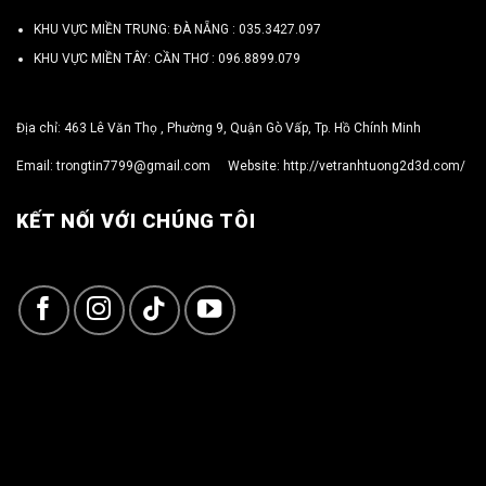
KHU VỰC MIỀN TRUNG: ĐÀ NẴNG :
035.3427.097
KHU VỰC MIỀN TÂY: CẦN THƠ :
096.8899.079
Địa chỉ: 463 Lê Văn Thọ , Phường 9, Quận Gò Vấp, Tp. Hồ Chính Minh
Email:
trongtin7799@gmail.com
Website:
http://vetranhtuong2d3d.com/
KẾT NỐI VỚI CHÚNG TÔI
Copyright 2026 ©
TRỌNG TÍN ART 3D