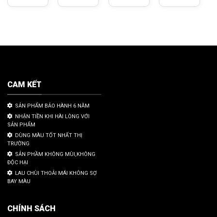
CAM KẾT
SẢN PHẨM BẢO HÀNH 6 NĂM
NHẬN TIỀN KHI HÀI LÒNG VỚI
SẢN PHẨM
DÙNG MÀU TỐT NHẤT THỊ
TRƯỜNG
SẢN PHẦM KHÔNG MÙI,KHÔNG
ĐỘC HẠI
LAU CHÙI THOẢI MÁI KHÔNG SỢ
BAY MÀU
CHÍNH SÁCH