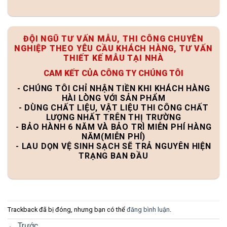
ĐỘI NGŨ TƯ VẤN MẪU, THI CÔNG CHUYÊN
NGHIỆP THEO YÊU CẦU KHÁCH HÀNG, TƯ VẤN
THIẾT KẾ MẪU TẠI NHÀ
CAM KẾT CỦA CÔNG TY CHÚNG TÔI
- CHÚNG TÔI CHỈ NHẬN TIỀN KHI KHÁCH HÀNG
HÀI LÒNG VỚI SẢN PHẨM
- DÙNG CHẤT LIỆU, VẬT LIỆU THI CÔNG CHẤT
LƯỢNG NHẤT TRÊN THỊ TRƯỜNG
- BẢO HÀNH 6 NĂM VÀ BẢO TRÌ MIỄN PHÍ HÀNG
NĂM(MIỄN PHÍ)
- LAU DỌN VỆ SINH SẠCH SẼ TRẢ NGUYÊN HIỆN
TRẠNG BAN ĐẦU
Trackback đã bị đóng, nhưng bạn có thể
đăng bình luận
.
←
Trước