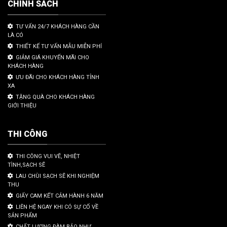
CHÍNH SÁCH
TƯ VẤN 24/7 KHÁCH HÀNG CẦN
LÀ CÓ
THIẾT KẾ TƯ VẤN MẪU MIỄN PHÍ
GIẢM GIÁ KHUYẾN MÃI CHO
KHÁCH HÀNG
ƯU ĐÃI CHO KHÁCH HÀNG TỈNH
XA
TẶNG QUÀ CHO KHÁCH HÀNG
GIỚI THIỆU
THI CÔNG
THI CÔNG VUI VẼ, NHIỆT
TÌNH,SẠCH SẼ
LAU CHÙI SẠCH SẼ KHI NGHIỆM
THU
GIẤY CAM KẾT CẢM HÀNH 6 NĂM
LIÊN HỆ NGAY KHI CÓ SỰ CỐ VỀ
SẢN PHẨM
CHẤT LƯỢNG ĐÀM BẢO NHƯ