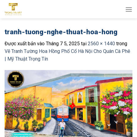
Bỏ
qua
nội
dung
tranh-tuong-nghe-thuat-hoa-hong
Được xuất bản vào
Tháng 7 5, 2025
tại
2560 × 1440
trong
Vẽ Tranh Tường Hoa Hồng Phố Cổ Hà Nội Cho Quán Cà Phê
| Mỹ Thuật Trọng Tín