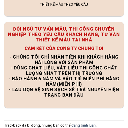
THIẾT KẾ MẪU THEO YÊU CẦU
ĐỘI NGŨ TƯ VẤN MẪU, THI CÔNG CHUYÊN
NGHIỆP THEO YÊU CẦU KHÁCH HÀNG, TƯ VẤN
THIẾT KẾ MẪU TẠI NHÀ
CAM KẾT CỦA CÔNG TY CHÚNG TÔI
- CHÚNG TÔI CHỈ NHẬN TIỀN KHI KHÁCH HÀNG
HÀI LÒNG VỚI SẢN PHẨM
- DÙNG CHẤT LIỆU, VẬT LIỆU THI CÔNG CHẤT
LƯỢNG NHẤT TRÊN THỊ TRƯỜNG
- BẢO HÀNH 6 NĂM VÀ BẢO TRÌ MIỄN PHÍ HÀNG
NĂM(MIỄN PHÍ)
- LAU DỌN VỆ SINH SẠCH SẼ TRẢ NGUYÊN HIỆN
TRẠNG BAN ĐẦU
Trackback đã bị đóng, nhưng bạn có thể
đăng bình luận
.