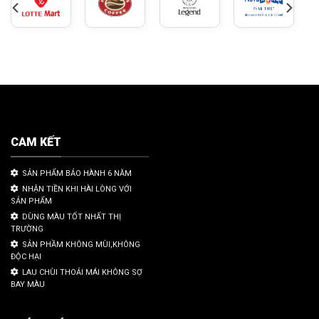
CAM KẾT
SẢN PHẨM BẢO HÀNH 6 NĂM
NHẬN TIỀN KHI HÀI LÒNG VỚI
SẢN PHẨM
DÙNG MÀU TỐT NHẤT THỊ
TRƯỜNG
SẢN PHẦM KHÔNG MÙI,KHÔNG
ĐỘC HẠI
LAU CHÙI THOẢI MÁI KHÔNG SỢ
BAY MÀU