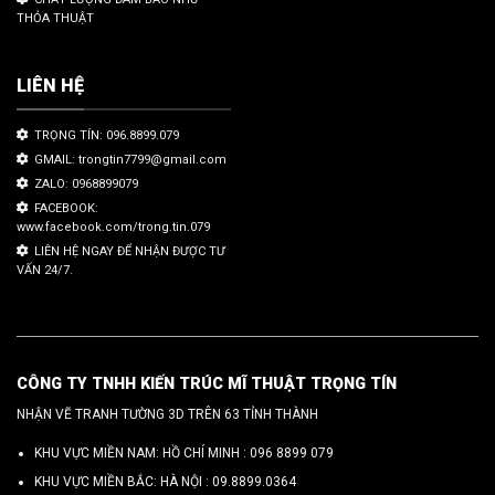
THỎA THUẬT
LIÊN HỆ
TRỌNG TÍN: 096.8899.079
GMAIL: trongtin7799@gmail.com
ZALO: 0968899079
FACEBOOK:
www.facebook.com/trong.tin.079
LIÊN HỆ NGAY ĐỂ NHẬN ĐƯỢC TƯ
VẤN 24/7.
CÔNG TY TNHH KIẾN TRÚC MĨ THUẬT TRỌNG TÍN
NHẬN VẼ TRANH TƯỜNG 3D TRÊN 63 TỈNH THÀNH
KHU VỰC MIỀN NAM: HỒ CHÍ MINH :
096 8899 079
KHU VỰC MIỀN BẮC: HÀ NỘI :
09.8899.0364