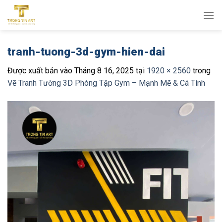
Bỏ
qua
nội
dung
tranh-tuong-3d-gym-hien-dai
Được xuất bản vào
Tháng 8 16, 2025
tại
1920 × 2560
trong
Vẽ Tranh Tường 3D Phòng Tập Gym – Mạnh Mẽ & Cá Tính