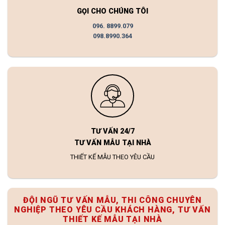
GỌI CHO CHÚNG TÔI
096. 8899.079
098.8990.364
TƯ VẤN 24/7
TƯ VẤN MẪU TẠI NHÀ
THIẾT KẾ MẪU THEO YÊU CẦU
ĐỘI NGŨ TƯ VẤN MẪU, THI CÔNG CHUYÊN
NGHIỆP THEO YÊU CẦU KHÁCH HÀNG, TƯ VẤN
THIẾT KẾ MẪU TẠI NHÀ