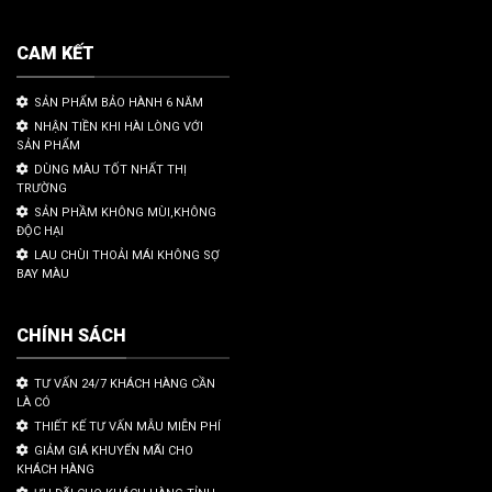
CAM KẾT
SẢN PHẨM BẢO HÀNH 6 NĂM
NHẬN TIỀN KHI HÀI LÒNG VỚI
SẢN PHẨM
DÙNG MÀU TỐT NHẤT THỊ
TRƯỜNG
SẢN PHẦM KHÔNG MÙI,KHÔNG
ĐỘC HẠI
LAU CHÙI THOẢI MÁI KHÔNG SỢ
BAY MÀU
CHÍNH SÁCH
TƯ VẤN 24/7 KHÁCH HÀNG CẦN
LÀ CÓ
THIẾT KẾ TƯ VẤN MẪU MIỄN PHÍ
GIẢM GIÁ KHUYẾN MÃI CHO
KHÁCH HÀNG