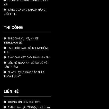
ƯU ĐÃI CHO KHÁCH HÀNG TỈNH
XA
TẶNG QUÀ CHO KHÁCH HÀNG
GIỚI THIỆU
THI CÔNG
THI CÔNG VUI VẼ, NHIỆT
TÌNH,SẠCH SẼ
LAU CHÙI SẠCH SẼ KHI NGHIỆM
THU
GIẤY CAM KẾT CẢM HÀNH 6 NĂM
LIÊN HỆ NGAY KHI CÓ SỰ CỐ VỀ
SẢN PHẨM
CHẤT LƯỢNG ĐÀM BẢO NHƯ
THỎA THUẬT
LIÊN HỆ
TRỌNG TÍN: 096.8899.079
GMAIL: trongtin7799@gmail.com