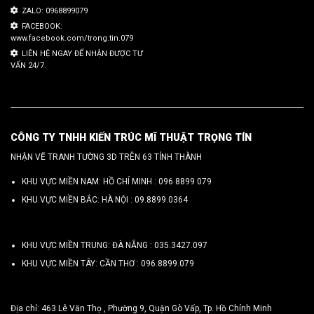
ZALO: 0968899079
FACEBOOK:
www.facebook.com/trong.tin.079
LIÊN HỆ NGAY ĐỂ NHẬN ĐƯỢC TƯ
VẤN 24/7.
CÔNG TY TNHH KIẾN TRÚC MĨ THUẬT TRỌNG TÍN
NHẬN VẼ TRANH TƯỜNG 3D TRÊN 63 TỈNH THÀNH
KHU VỰC MIỀN NAM: HỒ CHÍ MINH :
096 8899 079
KHU VỰC MIỀN BẮC: HÀ NỘI :
09.8899.0364
KHU VỰC MIỀN TRUNG: ĐÀ NẴNG :
035.3427.097
KHU VỰC MIỀN TÂY: CẦN THƠ :
096.8899.079
Địa chỉ: 463 Lê Văn Thọ , Phường 9, Quận Gò Vấp, Tp. Hồ Chính Minh