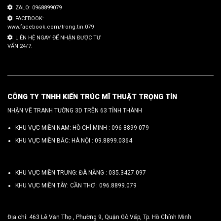
ZALO: 0968899079
FACEBOOK:
www.facebook.com/trong.tin.079
LIÊN HỆ NGAY ĐỂ NHẬN ĐƯỢC TƯ
VẤN 24/7.
CÔNG TY TNHH KIẾN TRÚC MĨ THUẬT TRỌNG TÍN
NHẬN VẼ TRANH TƯỜNG 3D TRÊN 63 TỈNH THÀNH
KHU VỰC MIỀN NAM: HỒ CHÍ MINH :
096 8899 079
KHU VỰC MIỀN BẮC: HÀ NỘI :
09.8899.0364
KHU VỰC MIỀN TRUNG: ĐÀ NẴNG :
035.3427.097
KHU VỰC MIỀN TÂY: CẦN THƠ :
096.8899.079
Địa chỉ: 463 Lê Văn Thọ , Phường 9, Quận Gò Vấp, Tp. Hồ Chính Minh