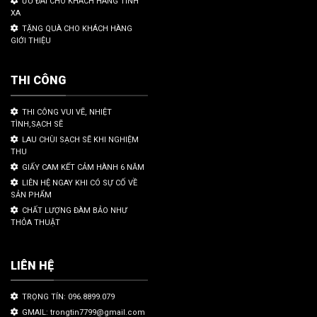
ƯU ĐÃI CHO KHÁCH HÀNG TỈNH
XA
TẶNG QUÀ CHO KHÁCH HÀNG
GIỚI THIỆU
THI CÔNG
THI CÔNG VUI VẼ, NHIỆT
TÌNH,SẠCH SẼ
LAU CHÙI SẠCH SẼ KHI NGHIỆM
THU
GIẤY CAM KẾT CẢM HÀNH 6 NĂM
LIÊN HỆ NGAY KHI CÓ SỰ CỐ VỀ
SẢN PHẨM
CHẤT LƯỢNG ĐÀM BẢO NHƯ
THỎA THUẬT
LIÊN HỆ
TRỌNG TÍN: 096.8899.079
GMAIL: trongtin7799@gmail.com