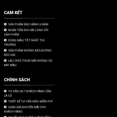
CAM KẾT
SẢN PHẨM BẢO HÀNH 6 NĂM
NHẬN TIỀN KHI HÀI LÒNG VỚI
SẢN PHẨM
DÙNG MÀU TỐT NHẤT THỊ
TRƯỜNG
SẢN PHẦM KHÔNG MÙI,KHÔNG
ĐỘC HẠI
LAU CHÙI THOẢI MÁI KHÔNG SỢ
BAY MÀU
CHÍNH SÁCH
TƯ VẤN 24/7 KHÁCH HÀNG CẦN
LÀ CÓ
THIẾT KẾ TƯ VẤN MẪU MIỄN PHÍ
GIẢM GIÁ KHUYẾN MÃI CHO
KHÁCH HÀNG