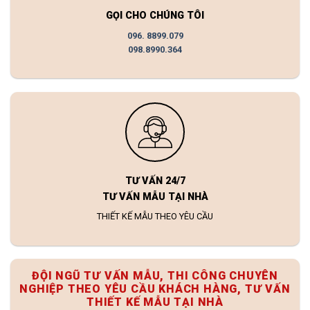
GỌI CHO CHÚNG TÔI
096. 8899.079
098.8990.364
TƯ VẤN 24/7
TƯ VẤN MẪU TẠI NHÀ
THIẾT KẾ MẪU THEO YÊU CẦU
ĐỘI NGŨ TƯ VẤN MẪU, THI CÔNG CHUYÊN
NGHIỆP THEO YÊU CẦU KHÁCH HÀNG, TƯ VẤN
THIẾT KẾ MẪU TẠI NHÀ