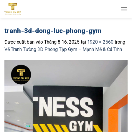
Bỏ
qua
nội
dung
tranh-3d-dong-luc-phong-gym
Được xuất bản vào
Tháng 8 16, 2025
tại
1920 × 2560
trong
Vẽ Tranh Tường 3D Phòng Tập Gym – Mạnh Mẽ & Cá Tính