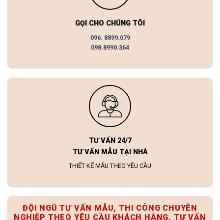
GỌI CHO CHÚNG TÔI
096. 8899.079
098.8990.364
TƯ VẤN 24/7
TƯ VẤN MẪU TẠI NHÀ
THIẾT KẾ MẪU THEO YÊU CẦU
ĐỘI NGŨ TƯ VẤN MẪU, THI CÔNG CHUYÊN
NGHIỆP THEO YÊU CẦU KHÁCH HÀNG, TƯ VẤN