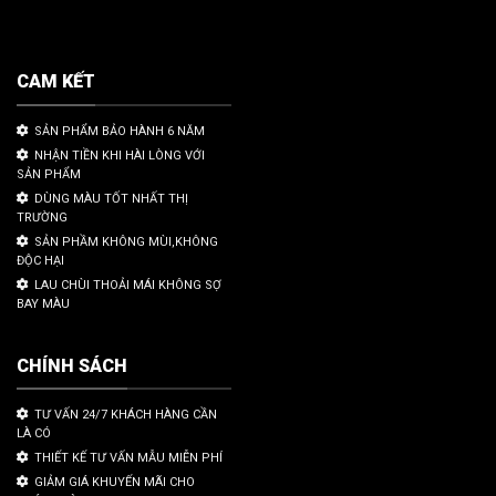
CAM KẾT
SẢN PHẨM BẢO HÀNH 6 NĂM
NHẬN TIỀN KHI HÀI LÒNG VỚI
SẢN PHẨM
DÙNG MÀU TỐT NHẤT THỊ
TRƯỜNG
SẢN PHẦM KHÔNG MÙI,KHÔNG
ĐỘC HẠI
LAU CHÙI THOẢI MÁI KHÔNG SỢ
BAY MÀU
CHÍNH SÁCH
TƯ VẤN 24/7 KHÁCH HÀNG CẦN
LÀ CÓ
THIẾT KẾ TƯ VẤN MẪU MIỄN PHÍ
GIẢM GIÁ KHUYẾN MÃI CHO