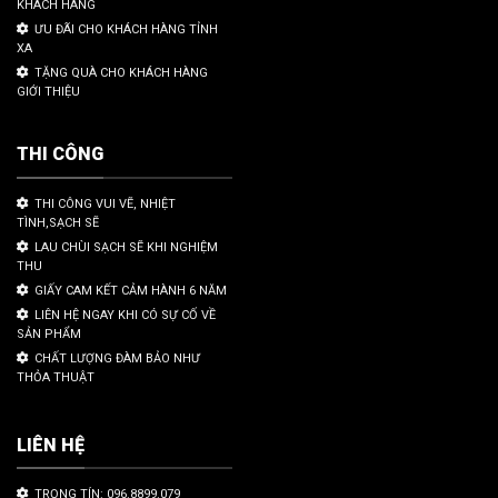
KHÁCH HÀNG
ƯU ĐÃI CHO KHÁCH HÀNG TỈNH
XA
TẶNG QUÀ CHO KHÁCH HÀNG
GIỚI THIỆU
THI CÔNG
THI CÔNG VUI VẼ, NHIỆT
TÌNH,SẠCH SẼ
LAU CHÙI SẠCH SẼ KHI NGHIỆM
THU
GIẤY CAM KẾT CẢM HÀNH 6 NĂM
LIÊN HỆ NGAY KHI CÓ SỰ CỐ VỀ
SẢN PHẨM
CHẤT LƯỢNG ĐÀM BẢO NHƯ
THỎA THUẬT
LIÊN HỆ
TRỌNG TÍN: 096.8899.079