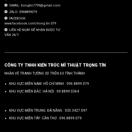
GMAIL: trongtin7799@gmail.com
ZALO: 0968899079
FACEBOOK:
www.facebook.com/trong.tin.079
LIÊN HỆ NGAY ĐỂ NHẬN ĐƯỢC TƯ
VẤN 24/7.
CÔNG TY TNHH KIẾN TRÚC MĨ THUẬT TRỌNG TÍN
NHẬN VẼ TRANH TƯỜNG 3D TRÊN 63 TỈNH THÀNH
KHU VỰC MIỀN NAM: HỒ CHÍ MINH :
096 8899 079
KHU VỰC MIỀN BẮC: HÀ NỘI :
09.8899.0364
KHU VỰC MIỀN TRUNG: ĐÀ NẴNG :
035.3427.097
KHU VỰC MIỀN TÂY: CẦN THƠ :
096.8899.079