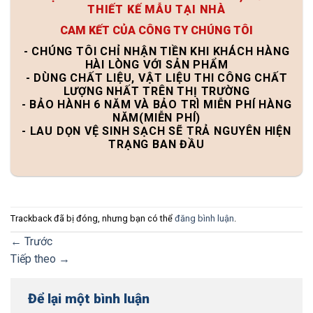
THIẾT KẾ MẪU TẠI NHÀ
CAM KẾT CỦA CÔNG TY CHÚNG TÔI
- CHÚNG TÔI CHỈ NHẬN TIỀN KHI KHÁCH HÀNG
HÀI LÒNG VỚI SẢN PHẨM
- DÙNG CHẤT LIỆU, VẬT LIỆU THI CÔNG CHẤT
LƯỢNG NHẤT TRÊN THỊ TRƯỜNG
- BẢO HÀNH 6 NĂM VÀ BẢO TRÌ MIỄN PHÍ HÀNG
NĂM(MIỄN PHÍ)
- LAU DỌN VỆ SINH SẠCH SẼ TRẢ NGUYÊN HIỆN
TRẠNG BAN ĐẦU
Trackback đã bị đóng, nhưng bạn có thể
đăng bình luận
.
←
Trước
Tiếp theo
→
Để lại một bình luận