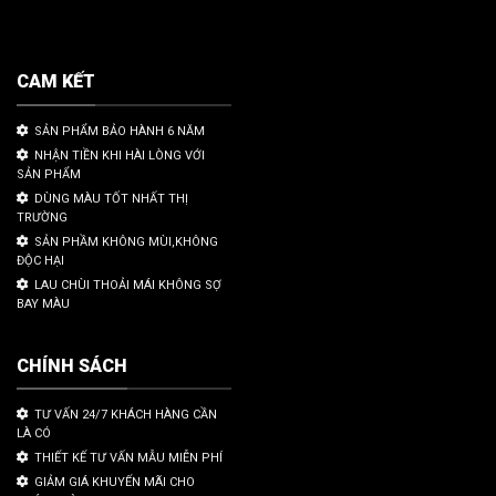
CAM KẾT
SẢN PHẨM BẢO HÀNH 6 NĂM
NHẬN TIỀN KHI HÀI LÒNG VỚI
SẢN PHẨM
DÙNG MÀU TỐT NHẤT THỊ
TRƯỜNG
SẢN PHẦM KHÔNG MÙI,KHÔNG
ĐỘC HẠI
LAU CHÙI THOẢI MÁI KHÔNG SỢ
BAY MÀU
CHÍNH SÁCH
TƯ VẤN 24/7 KHÁCH HÀNG CẦN
LÀ CÓ
THIẾT KẾ TƯ VẤN MẪU MIỄN PHÍ
GIẢM GIÁ KHUYẾN MÃI CHO