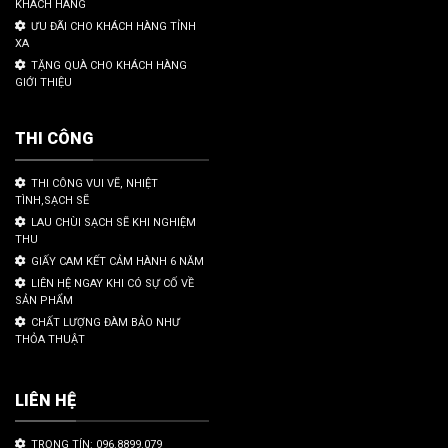
KHÁCH HÀNG
ƯU ĐÃI CHO KHÁCH HÀNG TỈNH
XA
TẶNG QUÀ CHO KHÁCH HÀNG
GIỚI THIỆU
THI CÔNG
THI CÔNG VUI VẼ, NHIỆT
TÌNH,SẠCH SẼ
LAU CHÙI SẠCH SẼ KHI NGHIỆM
THU
GIẤY CAM KẾT CẢM HÀNH 6 NĂM
LIÊN HỆ NGAY KHI CÓ SỰ CỐ VỀ
SẢN PHẨM
CHẤT LƯỢNG ĐÀM BẢO NHƯ
THỎA THUẬT
LIÊN HỆ
TRỌNG TÍN: 096.8899.079