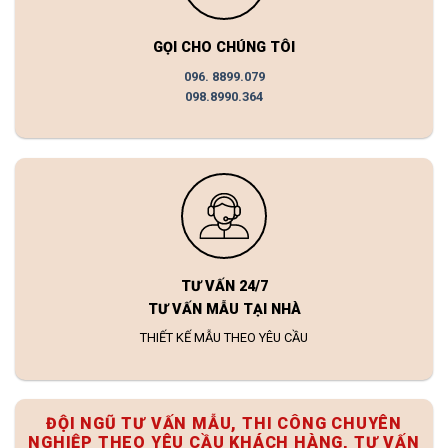
GỌI CHO CHÚNG TÔI
096. 8899.079
098.8990.364
TƯ VẤN 24/7
TƯ VẤN MẪU TẠI NHÀ
THIẾT KẾ MẪU THEO YÊU CẦU
ĐỘI NGŨ TƯ VẤN MẪU, THI CÔNG CHUYÊN
NGHIỆP THEO YÊU CẦU KHÁCH HÀNG, TƯ VẤN