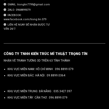
GMAIL: trongtin7799@gmail.com
ZALO: 0968899079
FACEBOOK:
www.facebook.com/trong.tin.079
LIÊN HỆ NGAY ĐỂ NHẬN ĐƯỢC TƯ
VẤN 24/7.
CÔNG TY TNHH KIẾN TRÚC MĨ THUẬT TRỌNG TÍN
NHẬN VẼ TRANH TƯỜNG 3D TRÊN 63 TỈNH THÀNH
KHU VỰC MIỀN NAM: HỒ CHÍ MINH :
096 8899 079
KHU VỰC MIỀN BẮC: HÀ NỘI :
09.8899.0364
KHU VỰC MIỀN TRUNG: ĐÀ NẴNG :
035.3427.097
KHU VỰC MIỀN TÂY: CẦN THƠ :
096.8899.079