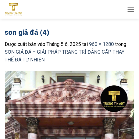
Bỏ
qua
nội
dung
sơn giả đá (4)
Được xuất bản vào
Tháng 5 6, 2025
tại
960 × 1280
trong
SƠN GIẢ ĐÁ – GIẢI PHÁP TRANG TRÍ ĐẲNG CẤP THAY
THẾ ĐÁ TỰ NHIÊN