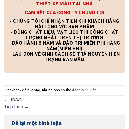
THIẾT KẾ MẪU TẠI NHÀ
CAM KẾT CỦA CÔNG TY CHÚNG TÔI
- CHÚNG TÔI CHỈ NHẬN TIỀN KHI KHÁCH HÀNG
HÀI LÒNG VỚI SẢN PHẨM
- DÙNG CHẤT LIỆU, VẬT LIỆU THI CÔNG CHẤT
LƯỢNG NHẤT TRÊN THỊ TRƯỜNG
- BẢO HÀNH 6 NĂM VÀ BẢO TRÌ MIỄN PHÍ HÀNG
NĂM(MIỄN PHÍ)
- LAU DỌN VỆ SINH SẠCH SẼ TRẢ NGUYÊN HIỆN
TRẠNG BAN ĐẦU
Trackback đã bị đóng, nhưng bạn có thể
đăng bình luận
.
←
Trước
Tiếp theo
→
Để lại một bình luận