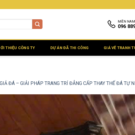
MIỀN NAM
096 88
IỚI THIỆU CÔNG TY
DỰ ÁN ĐÃ THI CÔNG
GIÁ VẼ TRANH 
GIẢ ĐÁ – GIẢI PHÁP TRANG TRÍ ĐẲNG CẤP THAY THẾ ĐÁ TỰ 