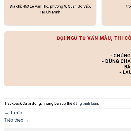
Địa chỉ: 463 Lê Văn Thọ, phường 9, Quận Gò Vấp,
tr
Hồ Chí Minh
ĐỘI NGŨ TƯ VẤN MẪU, THI C
- CHÚNG
- DÙNG CHẤ
- B
- LA
Trackback đã bị đóng, nhưng bạn có thể
đăng bình luận
.
←
Trước
Tiếp theo
→