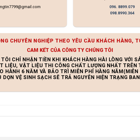
ongtin7799@gmail.com
096. 8899.079
098.8990.364
ÔNG CHUYÊN NGHIỆP THEO YÊU CẦU KHÁCH HÀNG, T
CAM KẾT CỦA CÔNG TY CHÚNG TÔI
 TÔI CHỈ NHẬN TIỀN KHI KHÁCH HÀNG HÀI LÒNG VỚI 
T LIỆU, VẬT LIỆU THI CÔNG CHẤT LƯỢNG NHẤT TRÊN
ẢO HÀNH 6 NĂM VÀ BẢO TRÌ MIỄN PHÍ HÀNG NĂM(MIỄN 
U DỌN VỆ SINH SẠCH SẼ TRẢ NGUYÊN HIỆN TRẠNG BA