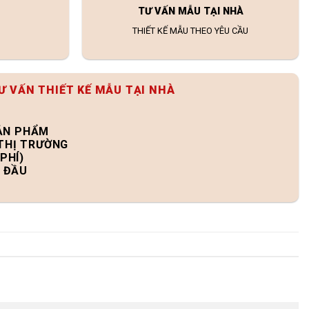
TƯ VẤN MẪU TẠI NHÀ
THIẾT KẾ MẪU THEO YÊU CẦU
Ư VẤN THIẾT KẾ MẪU TẠI NHÀ
SẢN PHẨM
 THỊ TRƯỜNG
PHÍ)
N ĐẦU