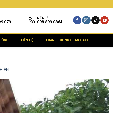
MIỀN BẮC
99 079
098 899 0364
TƯỜNG
LIÊN HỆ
TRANH TƯỜNG QUÁN CAFE
NHIÊN