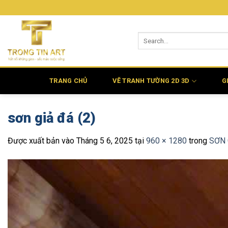
Bỏ
qua
nội
dung
TRANG CHỦ
VẼ TRANH TƯỜNG 2D 3D
G
sơn giả đá (2)
Được xuất bản vào
Tháng 5 6, 2025
tại
960 × 1280
trong
SƠN 