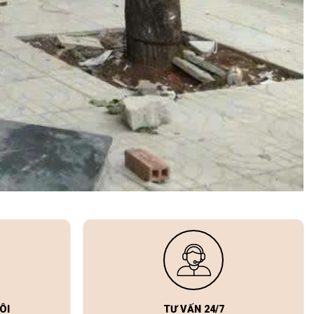
ÔI
TƯ VẤN 24/7