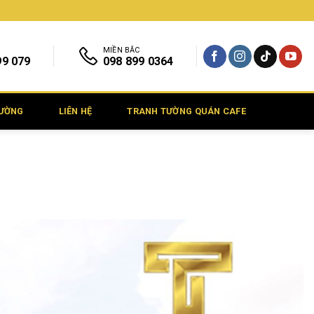
MIỀN BẮC
99 079
098 899 0364
TƯỜNG
LIÊN HỆ
TRANH TƯỜNG QUÁN CAFE