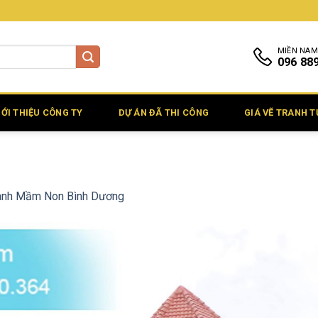
MIỀN NAM
096 88
IỚI THIỆU CÔNG TY
DỰ ÁN ĐÃ THI CÔNG
GIÁ VẼ TRANH 
anh Mầm Non Bình Dương