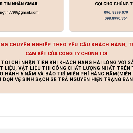
ỬI TIN NHẮN GMAIL
GỌI CHO CHÚNG T
ongtin7799@gmail.com
096. 8899.079
098.8990.364
ÔNG CHUYÊN NGHIỆP THEO YÊU CẦU KHÁCH HÀNG, T
CAM KẾT CỦA CÔNG TY CHÚNG TÔI
 TÔI CHỈ NHẬN TIỀN KHI KHÁCH HÀNG HÀI LÒNG VỚI 
T LIỆU, VẬT LIỆU THI CÔNG CHẤT LƯỢNG NHẤT TRÊN
ẢO HÀNH 6 NĂM VÀ BẢO TRÌ MIỄN PHÍ HÀNG NĂM(MIỄN 
U DỌN VỆ SINH SẠCH SẼ TRẢ NGUYÊN HIỆN TRẠNG BA