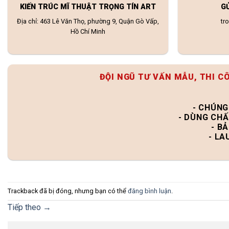
KIẾN TRÚC MĨ THUẬT TRỌNG TÍN ART
G
Địa chỉ: 463 Lê Văn Thọ, phường 9, Quận Gò Vấp,
tr
Hồ Chí Minh
ĐỘI NGŨ TƯ VẤN MẪU, THI C
- CHÚNG
- DÙNG CHẤ
- B
- LA
Trackback đã bị đóng, nhưng bạn có thể
đăng bình luận
.
Tiếp theo
→