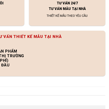
ÔI
TƯ VẤN 24/7
TƯ VẤN MẪU TẠI NHÀ
THIẾT KẾ MẪU THEO YÊU CẦU
Ư VẤN THIẾT KẾ MẪU TẠI NHÀ
SẢN PHẨM
 THỊ TRƯỜNG
PHÍ)
N ĐẦU