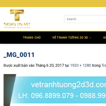
Bỏ
qua
nội
dung
TRANG CHỦ
VẼ TRANH TƯỜNG 2D 3D
G
_MG_0011
Được xuất bản vào
Tháng 6 20, 2017
tại
1920 × 1280
trong
Tr