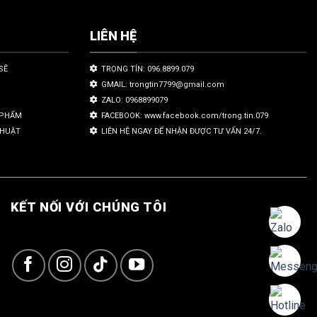
LIÊN HỆ
SẼ
TRỌNG TÍN: 096.8899.079
GMAIL: trongtin7799@gmail.com
ZALO: 0968899079
N PHẨM
FACEBOOK: www.facebook.com/trong.tin.079
THUẬT
LIÊN HỆ NGAY ĐỂ NHẬN ĐƯỢC TƯ VẤN 24/7.
KẾT NỐI VỚI CHÚNG TÔI