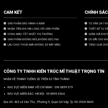
CAM KẾT
CHÍNH SÁ
SẢN PHẨM BẢO HÀNH 6 NĂM
TƯ VẤN 24/7 K
NHẬN TIỀN KHI HÀI LÒNG VỚI SẢN PHẨM
THIẾT KẾ TƯ V
DÙNG MÀU TỐT NHẤT THỊ TRƯỜNG
GIẢM GIÁ KHU
SẢN PHẦM KHÔNG MÙI,KHÔNG ĐỘC HẠI
ƯU ĐÃI CHO K
LAU CHÙI THOẢI MÁI KHÔNG SỢ BAY MÀU
TẶNG QUÀ CHO
CÔNG TY TNHH KIẾN TRÚC MĨ THUẬT TRỌNG TÍN
NHẬN VẼ TRANH TƯỜNG 3D TRÊN 63 TỈNH THÀNH
KHU VỰC MIỀN NAM: HỒ CHÍ MINH :
096 8899 079
KHU VỰC MIỀN BẮC: HÀ NỘI :
09.8899.0364
Địa chỉ: 463 Lê Văn Thọ , Phường 9, Quận Gò Vấp, Tp. Hồ Chính Minh