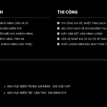
CH
THI CÔNG
HÁCH HÀNG CẦN LÀ CÓ
THI CÔNG VUI VẼ, NHIỆT TÌNH,SẠCH 
ẤN MẪU MIỄN PHÍ
LAU CHÙI SẠCH SẼ KHI NGHIỆM THU
YẾN MÃI CHO KHÁCH HÀNG
GIẤY CAM KẾT CẢM HÀNH 6 NĂM
HÁCH HÀNG TỈNH XA
LIÊN HỆ NGAY KHI CÓ SỰ CỐ VỀ SẢ
 KHÁCH HÀNG GIỚI THIỆU
CHẤT LƯỢNG ĐÀM BẢO NHƯ THỎA 
KHU VỰC MIỀN TRUNG: ĐÀ NẴNG :
035.3427.097
KHU VỰC MIỀN TÂY: CẦN THƠ :
096.8899.079