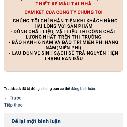
THIẾT KẾ MẪU TẠI NHÀ
CAM KẾT CỦA CÔNG TY CHÚNG TÔI
- CHÚNG TÔI CHỈ NHẬN TIỀN KHI KHÁCH HÀNG
HÀI LÒNG VỚI SẢN PHẨM
- DÙNG CHẤT LIỆU, VẬT LIỆU THI CÔNG CHẤT
LƯỢNG NHẤT TRÊN THỊ TRƯỜNG
- BẢO HÀNH 6 NĂM VÀ BẢO TRÌ MIỄN PHÍ HÀNG
NĂM(MIỄN PHÍ)
- LAU DỌN VỆ SINH SẠCH SẼ TRẢ NGUYÊN HIỆN
TRẠNG BAN ĐẦU
Trackback đã bị đóng, nhưng bạn có thể
đăng bình luận
.
←
Trước
Tiếp theo
→
Để lại một bình luận