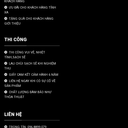
KHÁCH HÀNG
ƯU ĐÃI CHO KHÁCH HÀNG TỈNH
XA
TẶNG QUÀ CHO KHÁCH HÀNG
GIỚI THIỆU
THI CÔNG
THI CÔNG VUI VẼ, NHIỆT
TÌNH,SẠCH SẼ
LAU CHÙI SẠCH SẼ KHI NGHIỆM
THU
GIẤY CAM KẾT CẢM HÀNH 6 NĂM
LIÊN HỆ NGAY KHI CÓ SỰ CỐ VỀ
SẢN PHẨM
CHẤT LƯỢNG ĐÀM BẢO NHƯ
THỎA THUẬT
LIÊN HỆ
TRỌNG TÍN: 096.8899.079