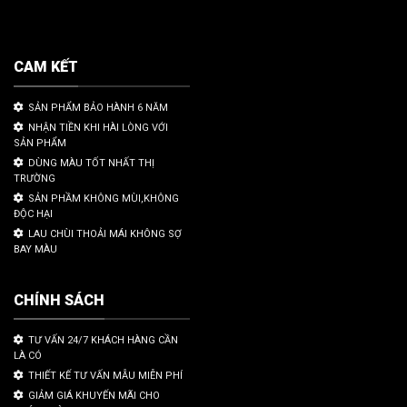
CAM KẾT
SẢN PHẨM BẢO HÀNH 6 NĂM
NHẬN TIỀN KHI HÀI LÒNG VỚI
SẢN PHẨM
DÙNG MÀU TỐT NHẤT THỊ
TRƯỜNG
SẢN PHẦM KHÔNG MÙI,KHÔNG
ĐỘC HẠI
LAU CHÙI THOẢI MÁI KHÔNG SỢ
BAY MÀU
CHÍNH SÁCH
TƯ VẤN 24/7 KHÁCH HÀNG CẦN
LÀ CÓ
THIẾT KẾ TƯ VẤN MẪU MIỄN PHÍ
GIẢM GIÁ KHUYẾN MÃI CHO