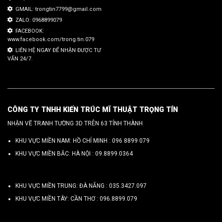
GMAIL: trongtin7799@gmail.com
ZALO: 0968899079
FACEBOOK:
www.facebook.com/trong.tin.079
LIÊN HỆ NGAY ĐỂ NHẬN ĐƯỢC TƯ
VẤN 24/7.
CÔNG TY TNHH KIẾN TRÚC MĨ THUẬT TRỌNG TÍN
NHẬN VẼ TRANH TƯỜNG 3D TRÊN 63 TỈNH THÀNH
KHU VỰC MIỀN NAM: HỒ CHÍ MINH :
096 8899 079
KHU VỰC MIỀN BẮC: HÀ NỘI :
09.8899.0364
KHU VỰC MIỀN TRUNG: ĐÀ NẴNG :
035.3427.097
KHU VỰC MIỀN TÂY: CẦN THƠ :
096.8899.079