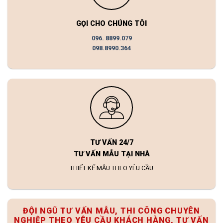
GỌI CHO CHÚNG TÔI
096. 8899.079
098.8990.364
TƯ VẤN 24/7
TƯ VẤN MẪU TẠI NHÀ
THIẾT KẾ MẪU THEO YÊU CẦU
ĐỘI NGŨ TƯ VẤN MẪU, THI CÔNG CHUYÊN
NGHIỆP THEO YÊU CẦU KHÁCH HÀNG, TƯ VẤN