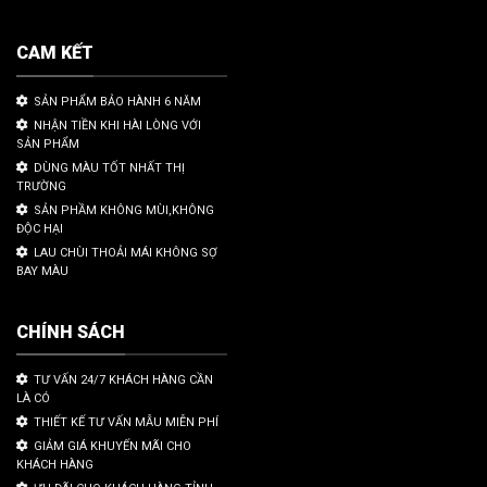
CAM KẾT
SẢN PHẨM BẢO HÀNH 6 NĂM
NHẬN TIỀN KHI HÀI LÒNG VỚI
SẢN PHẨM
DÙNG MÀU TỐT NHẤT THỊ
TRƯỜNG
SẢN PHẦM KHÔNG MÙI,KHÔNG
ĐỘC HẠI
LAU CHÙI THOẢI MÁI KHÔNG SỢ
BAY MÀU
CHÍNH SÁCH
TƯ VẤN 24/7 KHÁCH HÀNG CẦN
LÀ CÓ
THIẾT KẾ TƯ VẤN MẪU MIỄN PHÍ
GIẢM GIÁ KHUYẾN MÃI CHO
KHÁCH HÀNG