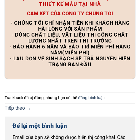
THIẾT KẾ MẪU TẠI NHÀ
CAM KẾT CỦA CÔNG TY CHÚNG TÔI
- CHÚNG TÔI CHỈ NHẬN TIỀN KHI KHÁCH HÀNG
HÀI LÒNG VỚI SẢN PHẨM
- DÙNG CHẤT LIỆU, VẬT LIỆU THI CÔNG CHẤT
LƯỢNG NHẤT TRÊN THỊ TRƯỜNG
- BẢO HÀNH 6 NĂM VÀ BẢO TRÌ MIỄN PHÍ HÀNG
NĂM(MIỄN PHÍ)
- LAU DỌN VỆ SINH SẠCH SẼ TRẢ NGUYÊN HIỆN
TRẠNG BAN ĐẦU
Trackback đã bị đóng, nhưng bạn có thể
đăng bình luận
.
Tiếp theo
→
Để lại một bình luận
Email của bạn sẽ không được hiển thị công khai.
Các