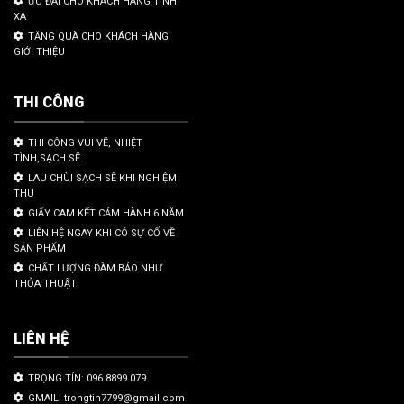
ƯU ĐÃI CHO KHÁCH HÀNG TỈNH
XA
TẶNG QUÀ CHO KHÁCH HÀNG
GIỚI THIỆU
THI CÔNG
THI CÔNG VUI VẼ, NHIỆT
TÌNH,SẠCH SẼ
LAU CHÙI SẠCH SẼ KHI NGHIỆM
THU
GIẤY CAM KẾT CẢM HÀNH 6 NĂM
LIÊN HỆ NGAY KHI CÓ SỰ CỐ VỀ
SẢN PHẨM
CHẤT LƯỢNG ĐÀM BẢO NHƯ
THỎA THUẬT
LIÊN HỆ
TRỌNG TÍN: 096.8899.079
GMAIL: trongtin7799@gmail.com