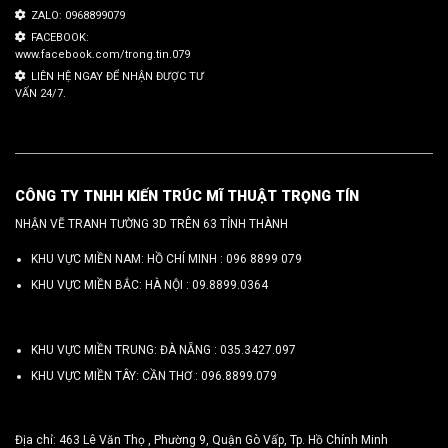
ZALO: 0968899079
FACEBOOK:
www.facebook.com/trong.tin.079
LIÊN HỆ NGAY ĐỂ NHẬN ĐƯỢC TƯ
VẤN 24/7.
CÔNG TY TNHH KIẾN TRÚC MĨ THUẬT TRỌNG TÍN
NHẬN VẼ TRANH TƯỜNG 3D TRÊN 63 TỈNH THÀNH
KHU VỰC MIỀN NAM: HỒ CHÍ MINH :
096 8899 079
KHU VỰC MIỀN BẮC: HÀ NỘI :
09.8899.0364
KHU VỰC MIỀN TRUNG: ĐÀ NẴNG :
035.3427.097
KHU VỰC MIỀN TÂY: CẦN THƠ :
096.8899.079
Địa chỉ: 463 Lê Văn Thọ , Phường 9, Quận Gò Vấp, Tp. Hồ Chính Minh