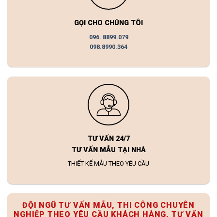
GỌI CHO CHÚNG TÔI
096. 8899.079
098.8990.364
TƯ VẤN 24/7
TƯ VẤN MẪU TẠI NHÀ
THIẾT KẾ MẪU THEO YÊU CẦU
ĐỘI NGŨ TƯ VẤN MẪU, THI CÔNG CHUYÊN
NGHIỆP THEO YÊU CẦU KHÁCH HÀNG, TƯ VẤN