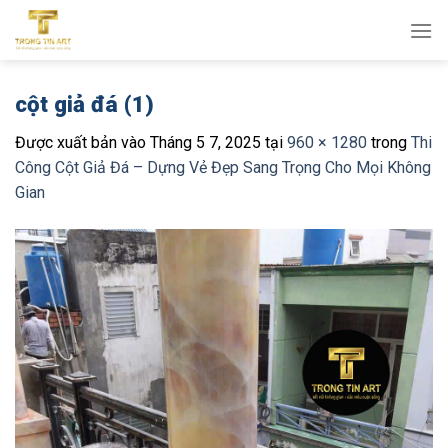
Bỏ
qua
nội
dung
cột giả đá (1)
Được xuất bản vào
Tháng 5 7, 2025
tại
960 × 1280
trong
Thi
Công Cột Giả Đá – Dựng Vẻ Đẹp Sang Trọng Cho Mọi Không
Gian