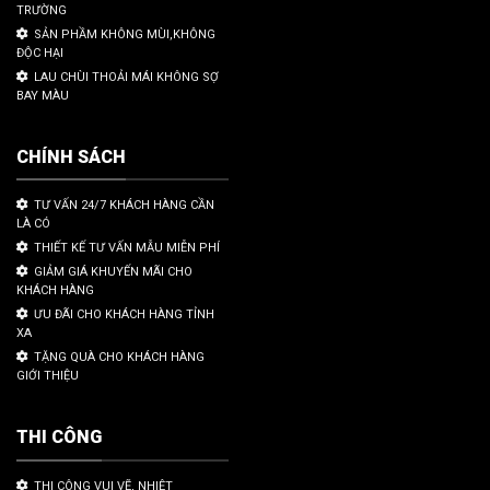
TRƯỜNG
SẢN PHẦM KHÔNG MÙI,KHÔNG
ĐỘC HẠI
LAU CHÙI THOẢI MÁI KHÔNG SỢ
BAY MÀU
CHÍNH SÁCH
TƯ VẤN 24/7 KHÁCH HÀNG CẦN
LÀ CÓ
THIẾT KẾ TƯ VẤN MẪU MIỄN PHÍ
GIẢM GIÁ KHUYẾN MÃI CHO
KHÁCH HÀNG
ƯU ĐÃI CHO KHÁCH HÀNG TỈNH
XA
TẶNG QUÀ CHO KHÁCH HÀNG
GIỚI THIỆU
THI CÔNG
THI CÔNG VUI VẼ, NHIỆT