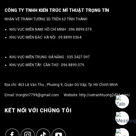
CÔNG TY TNHH KIẾN TRÚC MĨ THUẬT TRỌNG TÍN
NHẬN VẼ TRANH TƯỜNG 3D TRÊN 63 TỈNH THÀNH
KHU VỰC MIỀN NAM: HỒ CHÍ MINH :
096 8899 079
KHU VỰC MIỀN BẮC: HÀ NỘI :
09.8899.0364
KHU VỰC MIỀN TRUNG: ĐÀ NẴNG :
035.3427.097
KHU VỰC MIỀN TÂY: CẦN THƠ :
096.8899.079
Địa chỉ: 463 Lê Văn Thọ , Phường 9, Quận Gò Vấp, Tp. Hồ Chính Minh
Email:
trongtin7799@gmail.com
Website:
http://vetranhtuong2d3d.com/
KẾT NỐI VỚI CHÚNG TÔI