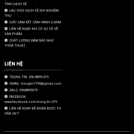
TÌNH,SẠCH SẼ
LAU CHÙI SẠCH SẼ KHI NGHIỆM
THU
GIẤY CAM KẾT CẢM HÀNH 6 NĂM
LIÊN HỆ NGAY KHI CÓ SỰ CỐ VỀ
SẢN PHẨM
CHẤT LƯỢNG ĐÀM BẢO NHƯ
THỎA THUẬT
LIÊN HỆ
TRỌNG TÍN: 096.8899.079
GMAIL: trongtin7799@gmail.com
ZALO: 0968899079
FACEBOOK:
www.facebook.com/trong.tin.079
LIÊN HỆ NGAY ĐỂ NHẬN ĐƯỢC TƯ
VẤN 24/7.