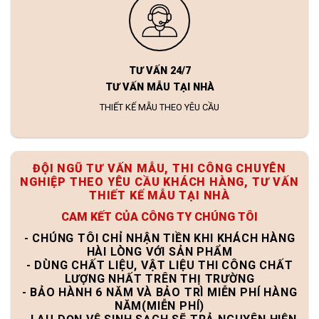
TƯ VẤN 24/7
TƯ VẤN MẪU TẠI NHÀ
THIẾT KẾ MẪU THEO YÊU CẦU
ĐỘI NGŨ TƯ VẤN MẪU, THI CÔNG CHUYÊN
NGHIỆP THEO YÊU CẦU KHÁCH HÀNG, TƯ VẤN
THIẾT KẾ MẪU TẠI NHÀ
CAM KẾT CỦA CÔNG TY CHÚNG TÔI
- CHÚNG TÔI CHỈ NHẬN TIỀN KHI KHÁCH HÀNG
HÀI LÒNG VỚI SẢN PHẨM
- DÙNG CHẤT LIỆU, VẬT LIỆU THI CÔNG CHẤT
LƯỢNG NHẤT TRÊN THỊ TRƯỜNG
- BẢO HÀNH 6 NĂM VÀ BẢO TRÌ MIỄN PHÍ HÀNG
NĂM(MIỄN PHÍ)