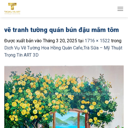
Bỏ
qua
nội
dung
vẽ tranh tường quán bún đậu mắm tôm
Được xuất bản vào
Tháng 3 20, 2025
tại
1716 × 1522
trong
Dịch Vụ Vẽ Tường Hoa Hồng Quán Cafe,Trà Sữa – Mỹ Thuật
Trọng Tín ART 3D