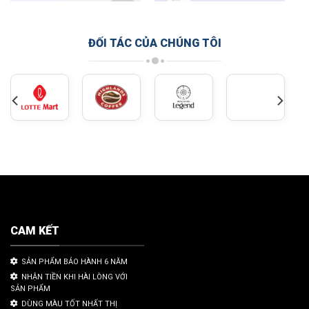
ĐỐI TÁC CỦA CHÚNG TÔI
CAM KẾT
SẢN PHẨM BẢO HÀNH 6 NĂM
NHẬN TIỀN KHI HÀI LÒNG VỚI
SẢN PHẨM
DÙNG MÀU TỐT NHẤT THỊ