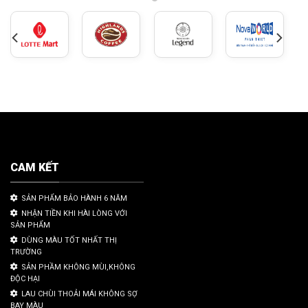
CAM KẾT
SẢN PHẨM BẢO HÀNH 6 NĂM
NHẬN TIỀN KHI HÀI LÒNG VỚI
SẢN PHẨM
DÙNG MÀU TỐT NHẤT THỊ
TRƯỜNG
SẢN PHẦM KHÔNG MÙI,KHÔNG
ĐỘC HẠI
LAU CHÙI THOẢI MÁI KHÔNG SỢ
BAY MÀU