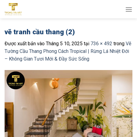
Bỏ
qua
nội
dung
vẽ tranh cầu thang (2)
Được xuất bản vào
Tháng 5 10, 2025
tại
736 × 492
trong
Vẽ
Tường Cầu Thang Phong Cách Tropical | Rừng Lá Nhiệt Đới
– Không Gian Tươi Mới & Đầy Sức Sống