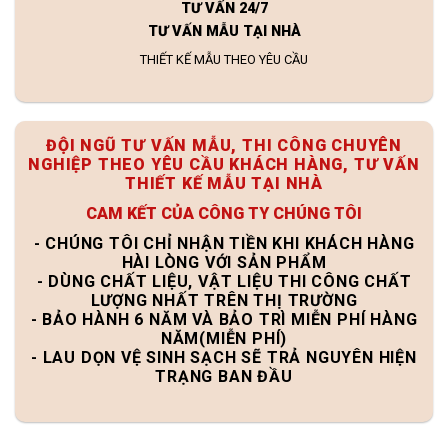
TƯ VẤN 24/7
TƯ VẤN MẪU TẠI NHÀ
THIẾT KẾ MẪU THEO YÊU CẦU
ĐỘI NGŨ TƯ VẤN MẪU, THI CÔNG CHUYÊN
NGHIỆP THEO YÊU CẦU KHÁCH HÀNG, TƯ VẤN
THIẾT KẾ MẪU TẠI NHÀ
CAM KẾT CỦA CÔNG TY CHÚNG TÔI
- CHÚNG TÔI CHỈ NHẬN TIỀN KHI KHÁCH HÀNG
HÀI LÒNG VỚI SẢN PHẨM
- DÙNG CHẤT LIỆU, VẬT LIỆU THI CÔNG CHẤT
LƯỢNG NHẤT TRÊN THỊ TRƯỜNG
- BẢO HÀNH 6 NĂM VÀ BẢO TRÌ MIỄN PHÍ HÀNG
NĂM(MIỄN PHÍ)
- LAU DỌN VỆ SINH SẠCH SẼ TRẢ NGUYÊN HIỆN
TRẠNG BAN ĐẦU