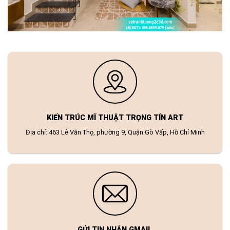
KIẾN TRÚC MĨ THUẬT TRỌNG TÍN ART
Địa chỉ: 463 Lê Văn Thọ, phường 9, Quận Gò Vấp, Hồ Chí Minh
GỬI TIN NHẮN GMAIL