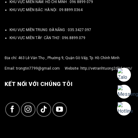
KHU VỰC MIỀN NAM: HỒ CHÍ MINH :
096 8899 079
KHU VỰC MIỀN BẮC: HÀ NỘI :
09.8899.0364
KHU VỰC MIỀN TRUNG: ĐÀ NẴNG :
035.3427.097
KHU VỰC MIỀN TÂY: CẦN THƠ :
096.8899.079
Địa chỉ: 463 Lê Văn Thọ , Phường 9, Quận Gò Vấp, Tp. Hồ Chính Minh
Email:
trongtin7799@gmail.com
Website:
http://vetranhtuong2d3d.com/
KẾT NỐI VỚI CHÚNG TÔI