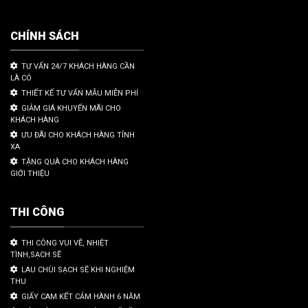
CHÍNH SÁCH
TƯ VẤN 24/7 KHÁCH HÀNG CẦN
LÀ CÓ
THIẾT KẾ TƯ VẤN MẪU MIỄN PHÍ
GIẢM GIÁ KHUYẾN MÃI CHO
KHÁCH HÀNG
ƯU ĐÃI CHO KHÁCH HÀNG TỈNH
XA
TẶNG QUÀ CHO KHÁCH HÀNG
GIỚI THIỆU
THI CÔNG
THI CÔNG VUI VẼ, NHIỆT
TÌNH,SẠCH SẼ
LAU CHÙI SẠCH SẼ KHI NGHIỆM
THU
GIẤY CAM KẾT CẢM HÀNH 6 NĂM