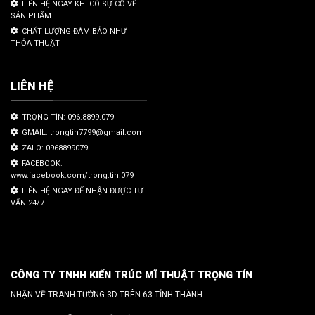
LIÊN HỆ NGAY KHI CÓ SỰ CỐ VỀ
SẢN PHẨM
CHẤT LƯỢNG ĐÀM BẢO NHƯ
THỎA THUẬT
LIÊN HỆ
TRỌNG TÍN: 096.8899.079
GMAIL: trongtin7799@gmail.com
ZALO: 0968899079
FACEBOOK:
www.facebook.com/trong.tin.079
LIÊN HỆ NGAY ĐỂ NHẬN ĐƯỢC TƯ
VẤN 24/7.
CÔNG TY TNHH KIẾN TRÚC MĨ THUẬT TRỌNG TÍN
NHẬN VẼ TRANH TƯỜNG 3D TRÊN 63 TỈNH THÀNH