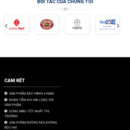
ĐỐI TÁC CỦA CHÚNG TÔI
CAM KẾT
SẢN PHẨM BẢO HÀNH 6 NĂM
NHẬN TIỀN KHI HÀI LÒNG VỚI
SẢN PHẨM
DÙNG MÀU TỐT NHẤT THỊ
TRƯỜNG
SẢN PHẦM KHÔNG MÙI,KHÔNG
ĐỘC HẠI