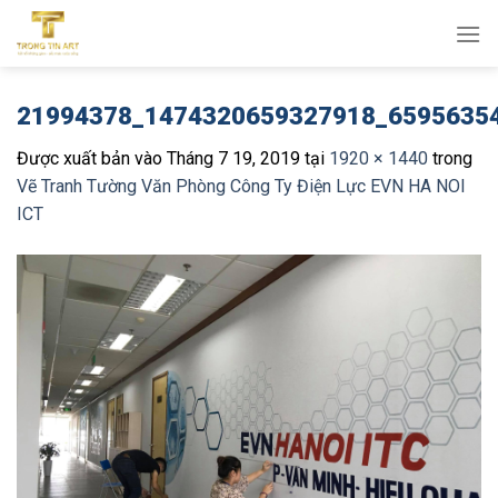
Bỏ
qua
nội
dung
21994378_1474320659327918_6595635
Được xuất bản vào
Tháng 7 19, 2019
tại
1920 × 1440
trong
Vẽ Tranh Tường Văn Phòng Công Ty Điện Lực EVN HA NOI
ICT