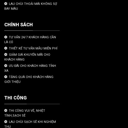
LAU CHÙI THOẢI MÁI KHÔNG SỢ
BAY MÀU
CHÍNH SÁCH
TƯ VẤN 24/7 KHÁCH HÀNG CẦN
LÀ CÓ
THIẾT KẾ TƯ VẤN MẪU MIỄN PHÍ
GIẢM GIÁ KHUYẾN MÃI CHO
KHÁCH HÀNG
ƯU ĐÃI CHO KHÁCH HÀNG TỈNH
XA
TẶNG QUÀ CHO KHÁCH HÀNG
GIỚI THIỆU
THI CÔNG
THI CÔNG VUI VẼ, NHIỆT
TÌNH,SẠCH SẼ
LAU CHÙI SẠCH SẼ KHI NGHIỆM
THU