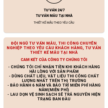
TƯ VẤN 24/7
TƯ VẤN MẪU TẠI NHÀ
THIẾT KẾ MẪU THEO YÊU CẦU
ĐỘI NGŨ TƯ VẤN MẪU, THI CÔNG CHUYÊN
NGHIỆP THEO YÊU CẦU KHÁCH HÀNG, TƯ VẤN
THIẾT KẾ MẪU TẠI NHÀ
CAM KẾT CỦA CÔNG TY CHÚNG TÔI
- CHÚNG TÔI CHỈ NHẬN TIỀN KHI KHÁCH HÀNG
HÀI LÒNG VỚI SẢN PHẨM
- DÙNG CHẤT LIỆU, VẬT LIỆU THI CÔNG CHẤT
LƯỢNG NHẤT TRÊN THỊ TRƯỜNG
- BẢO HÀNH 6 NĂM VÀ BẢO TRÌ MIỄN PHÍ HÀNG
NĂM(MIỄN PHÍ)
- LAU DỌN VỆ SINH SẠCH SẼ TRẢ NGUYÊN HIỆN
TRẠNG BAN ĐẦU