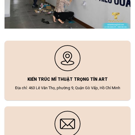
KIẾN TRÚC MĨ THUẬT TRỌNG TÍN ART
Địa chỉ: 463 Lê Văn Thọ, phường 9, Quận Gò Vấp, Hồ Chí Minh