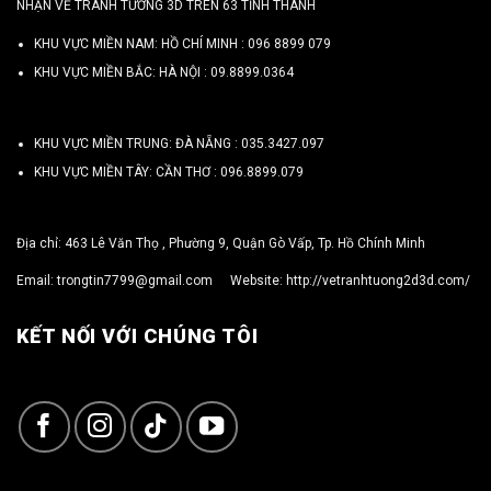
NHẬN VẼ TRANH TƯỜNG 3D TRÊN 63 TỈNH THÀNH
KHU VỰC MIỀN NAM: HỒ CHÍ MINH :
096 8899 079
KHU VỰC MIỀN BẮC: HÀ NỘI :
09.8899.0364
KHU VỰC MIỀN TRUNG: ĐÀ NẴNG :
035.3427.097
KHU VỰC MIỀN TÂY: CẦN THƠ :
096.8899.079
Địa chỉ: 463 Lê Văn Thọ , Phường 9, Quận Gò Vấp, Tp. Hồ Chính Minh
Email:
trongtin7799@gmail.com
Website:
http://vetranhtuong2d3d.com/
KẾT NỐI VỚI CHÚNG TÔI