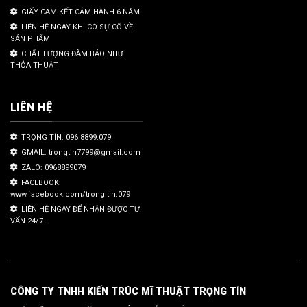
GIẤY CAM KẾT CẢM HÀNH 6 NĂM
LIÊN HỆ NGAY KHI CÓ SỰ CỐ VỀ
SẢN PHẨM
CHẤT LƯỢNG ĐÀM BẢO NHƯ
THỎA THUẬT
LIÊN HỆ
TRỌNG TÍN: 096.8899.079
GMAIL: trongtin7799@gmail.com
ZALO: 0968899079
FACEBOOK:
www.facebook.com/trong.tin.079
LIÊN HỆ NGAY ĐỂ NHẬN ĐƯỢC TƯ
VẤN 24/7.
CÔNG TY TNHH KIẾN TRÚC MĨ THUẬT TRỌNG TÍN