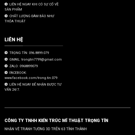
LIÊN HỆ NGAY KHI CÓ SỰ CỐ VỀ
SẢN PHẨM
CHẤT LƯỢNG ĐÀM BẢO NHƯ
THỎA THUẬT
LIÊN HỆ
TRỌNG TÍN: 096.8899.079
GMAIL: trongtin7799@gmail.com
ZALO: 0968899079
FACEBOOK:
www.facebook.com/trong.tin.079
LIÊN HỆ NGAY ĐỂ NHẬN ĐƯỢC TƯ
VẤN 24/7.
CÔNG TY TNHH KIẾN TRÚC MĨ THUẬT TRỌNG TÍN
NHẬN VẼ TRANH TƯỜNG 3D TRÊN 63 TỈNH THÀNH