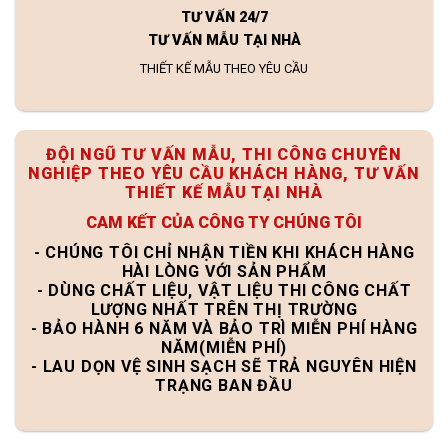
TƯ VẤN 24/7
TƯ VẤN MẪU TẠI NHÀ
THIẾT KẾ MẪU THEO YÊU CẦU
ĐỘI NGŨ TƯ VẤN MẪU, THI CÔNG CHUYÊN
NGHIỆP THEO YÊU CẦU KHÁCH HÀNG, TƯ VẤN
THIẾT KẾ MẪU TẠI NHÀ
CAM KẾT CỦA CÔNG TY CHÚNG TÔI
- CHÚNG TÔI CHỈ NHẬN TIỀN KHI KHÁCH HÀNG
HÀI LÒNG VỚI SẢN PHẨM
- DÙNG CHẤT LIỆU, VẬT LIỆU THI CÔNG CHẤT
LƯỢNG NHẤT TRÊN THỊ TRƯỜNG
- BẢO HÀNH 6 NĂM VÀ BẢO TRÌ MIỄN PHÍ HÀNG
NĂM(MIỄN PHÍ)
- LAU DỌN VỆ SINH SẠCH SẼ TRẢ NGUYÊN HIỆN
TRẠNG BAN ĐẦU