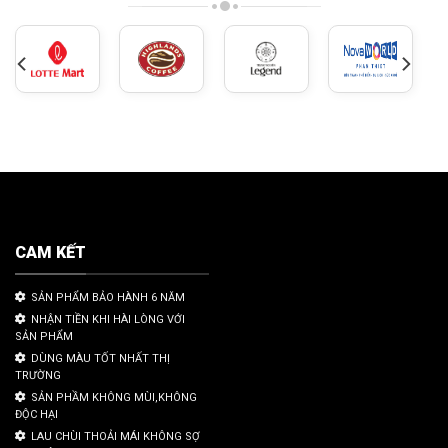
CAM KẾT
SẢN PHẨM BẢO HÀNH 6 NĂM
NHẬN TIỀN KHI HÀI LÒNG VỚI
SẢN PHẨM
DÙNG MÀU TỐT NHẤT THỊ
TRƯỜNG
SẢN PHẦM KHÔNG MÙI,KHÔNG
ĐỘC HẠI
LAU CHÙI THOẢI MÁI KHÔNG SỢ