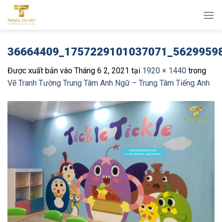
Bỏ
qua
nội
dung
36664409_1757229101037071_5629959
Được xuất bản vào
Tháng 6 2, 2021
tại
1920 × 1440
trong
Vẽ Tranh Tường Trung Tâm Anh Ngữ – Trung Tâm Tiếng Anh