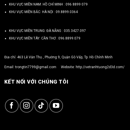
KHU VỰC MIỀN NAM: HỒ CHÍ MINH :
096 8899 079
KHU VỰC MIỀN BẮC: HÀ NỘI :
09.8899.0364
KHU VỰC MIỀN TRUNG: ĐÀ NẴNG :
035.3427.097
KHU VỰC MIỀN TÂY: CẦN THƠ :
096.8899.079
Địa chỉ: 463 Lê Văn Thọ , Phường 9, Quận Gò Vấp, Tp. Hồ Chính Minh
Email:
trongtin7799@gmail.com
Website:
http://vetranhtuong2d3d.com/
KẾT NỐI VỚI CHÚNG TÔI