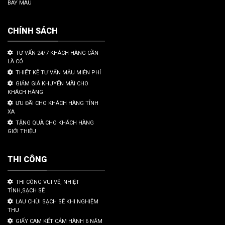
BAY MÀU
CHÍNH SÁCH
TƯ VẤN 24/7 KHÁCH HÀNG CẦN
LÀ CÓ
THIẾT KẾ TƯ VẤN MẪU MIỄN PHÍ
GIẢM GIÁ KHUYẾN MÃI CHO
KHÁCH HÀNG
ƯU ĐÃI CHO KHÁCH HÀNG TỈNH
XA
TẶNG QUÀ CHO KHÁCH HÀNG
GIỚI THIỆU
THI CÔNG
THI CÔNG VUI VẼ, NHIỆT
TÌNH,SẠCH SẼ
LAU CHÙI SẠCH SẼ KHI NGHIỆM
THU
GIẤY CAM KẾT CẢM HÀNH 6 NĂM