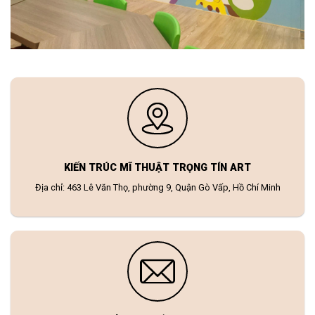
KIẾN TRÚC MĨ THUẬT TRỌNG TÍN ART
Địa chỉ: 463 Lê Văn Thọ, phường 9, Quận Gò Vấp, Hồ Chí Minh