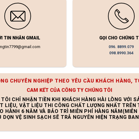
ỬI TIN NHẮN GMAIL
GỌI CHO CHÚNG T
ongtin7799@gmail.com
096. 8899.079
098.8990.364
ÔNG CHUYÊN NGHIỆP THEO YÊU CẦU KHÁCH HÀNG, T
CAM KẾT CỦA CÔNG TY CHÚNG TÔI
 TÔI CHỈ NHẬN TIỀN KHI KHÁCH HÀNG HÀI LÒNG VỚI 
T LIỆU, VẬT LIỆU THI CÔNG CHẤT LƯỢNG NHẤT TRÊN
ẢO HÀNH 6 NĂM VÀ BẢO TRÌ MIỄN PHÍ HÀNG NĂM(MIỄN 
U DỌN VỆ SINH SẠCH SẼ TRẢ NGUYÊN HIỆN TRẠNG BA