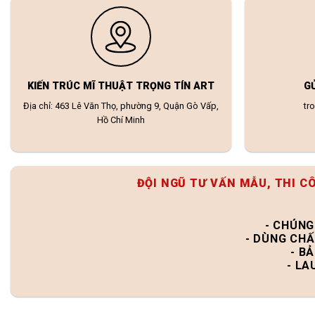
KIẾN TRÚC MĨ THUẬT TRỌNG TÍN ART
G
Địa chỉ: 463 Lê Văn Thọ, phường 9, Quận Gò Vấp,
tr
Hồ Chí Minh
ĐỘI NGŨ TƯ VẤN MẪU, THI C
- CHÚNG
- DÙNG CHẤ
- B
- LA