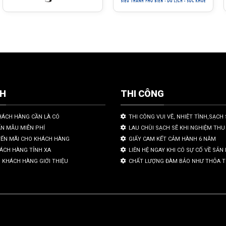
CH
THI CÔNG
HÁCH HÀNG CẦN LÀ CÓ
THI CÔNG VUI VẼ, NHIỆT TÌNH,SẠCH 
ẤN MẪU MIỄN PHÍ
LAU CHÙI SẠCH SẼ KHI NGHIỆM THU
YẾN MÃI CHO KHÁCH HÀNG
GIẤY CAM KẾT CẢM HÀNH 6 NĂM
HÁCH HÀNG TỈNH XA
LIÊN HỆ NGAY KHI CÓ SỰ CỐ VỀ SẢ
 KHÁCH HÀNG GIỚI THIỆU
CHẤT LƯỢNG ĐÀM BẢO NHƯ THỎA 