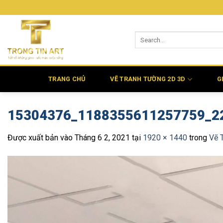
Bỏ
qua
nội
dung
TRANG CHỦ
VẼ TRANH TƯỜNG 2D 3D
G
15304376_1188355611257759_2
Được xuất bản vào
Tháng 6 2, 2021
tại
1920 × 1440
trong
Vẽ 