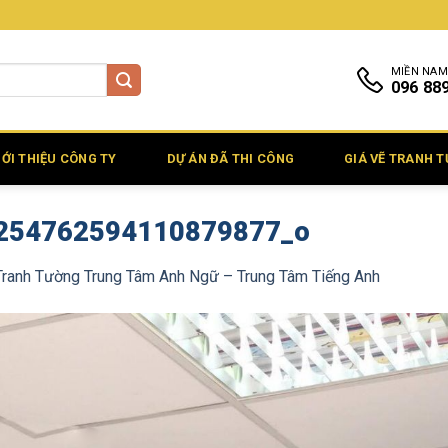
MIỀN NAM
096 88
IỚI THIỆU CÔNG TY
DỰ ÁN ĐÃ THI CÔNG
GIÁ VẼ TRANH 
254762594110879877_o
Tranh Tường Trung Tâm Anh Ngữ – Trung Tâm Tiếng Anh