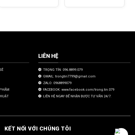
LIÊN HỆ
SẼ
TRỌNG TÍN: 096.8899.079
GMAIL: trongtin7799@gmail.com
ZALO: 0968899079
N PHẨM
FACEBOOK: www.facebook.com/trong.tin.079
THUẬT
LIÊN HỆ NGAY ĐỂ NHẬN ĐƯỢC TƯ VẤN 24/7.
KẾT NỐI VỚI CHÚNG TÔI