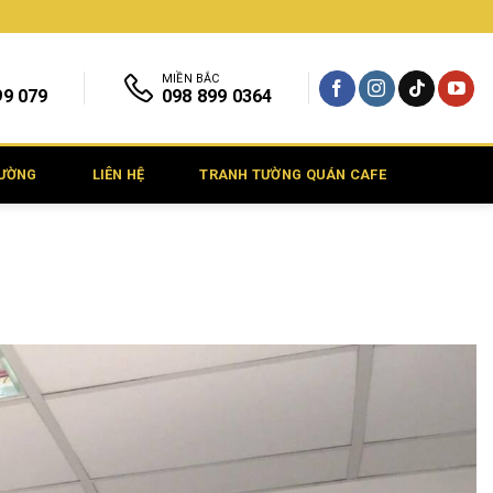
MIỀN BẮC
99 079
098 899 0364
TƯỜNG
LIÊN HỆ
TRANH TƯỜNG QUÁN CAFE