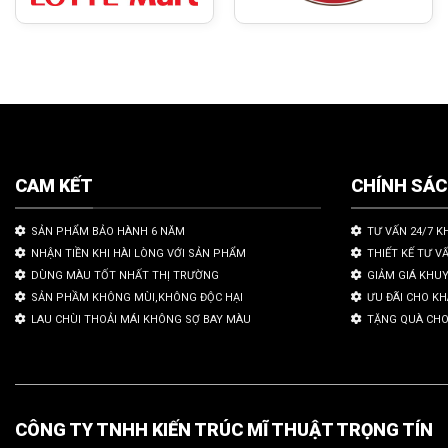
CAM KẾT
CHÍNH SÁ
SẢN PHẨM BẢO HÀNH 6 NĂM
TƯ VẤN 24/7 K
NHẬN TIỀN KHI HÀI LÒNG VỚI SẢN PHẨM
THIẾT KẾ TƯ V
DÙNG MÀU TỐT NHẤT THỊ TRƯỜNG
GIẢM GIÁ KHU
SẢN PHẦM KHÔNG MÙI,KHÔNG ĐỘC HẠI
ƯU ĐÃI CHO K
LAU CHÙI THOẢI MÁI KHÔNG SỢ BAY MÀU
TẶNG QUÀ CHO
CÔNG TY TNHH KIẾN TRÚC MĨ THUẬT TRỌNG TÍN