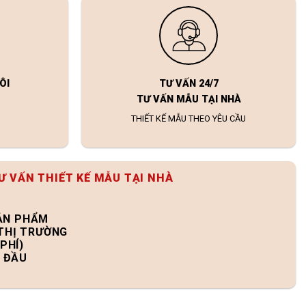
ÔI
TƯ VẤN 24/7
TƯ VẤN MẪU TẠI NHÀ
THIẾT KẾ MẪU THEO YÊU CẦU
Ư VẤN THIẾT KẾ MẪU TẠI NHÀ
SẢN PHẨM
 THỊ TRƯỜNG
PHÍ)
N ĐẦU