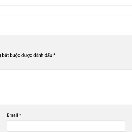
g bắt buộc được đánh dấu
*
Email
*