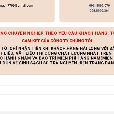
ongtin7799@gmail.com
096. 8899.079
098.8990.364
ÔNG CHUYÊN NGHIỆP THEO YÊU CẦU KHÁCH HÀNG, T
CAM KẾT CỦA CÔNG TY CHÚNG TÔI
 TÔI CHỈ NHẬN TIỀN KHI KHÁCH HÀNG HÀI LÒNG VỚI 
T LIỆU, VẬT LIỆU THI CÔNG CHẤT LƯỢNG NHẤT TRÊN
ẢO HÀNH 6 NĂM VÀ BẢO TRÌ MIỄN PHÍ HÀNG NĂM(MIỄN 
U DỌN VỆ SINH SẠCH SẼ TRẢ NGUYÊN HIỆN TRẠNG BA