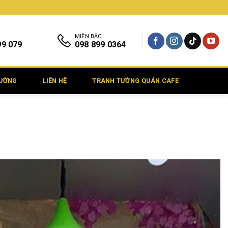
MIỀN BẮC
99 079
098 899 0364
TƯỜNG
LIÊN HỆ
TRANH TƯỜNG QUÁN CAFE