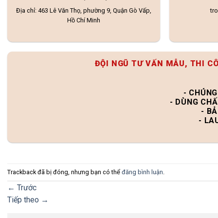
Địa chỉ: 463 Lê Văn Thọ, phường 9, Quận Gò Vấp,
tr
Hồ Chí Minh
ĐỘI NGŨ TƯ VẤN MẪU, THI C
- CHÚNG
- DÙNG CHẤ
- B
- LA
Trackback đã bị đóng, nhưng bạn có thể
đăng bình luận
.
←
Trước
Tiếp theo
→