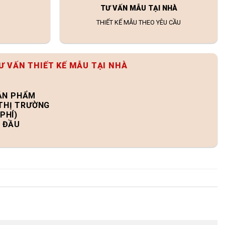
TƯ VẤN MẪU TẠI NHÀ
THIẾT KẾ MẪU THEO YÊU CẦU
Ư VẤN THIẾT KẾ MẪU TẠI NHÀ
SẢN PHẨM
 THỊ TRƯỜNG
PHÍ)
N ĐẦU