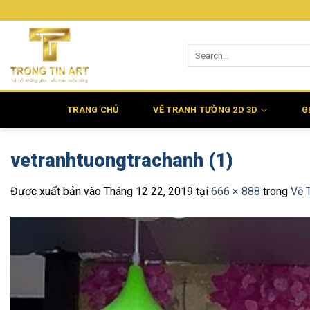
Bỏ
qua
nội
dung
TRANG CHỦ
VẼ TRANH TƯỜNG 2D 3D
G
vetranhtuongtrachanh (1)
Được xuất bản vào
Tháng 12 22, 2019
tại
666 × 888
trong
Vẽ 