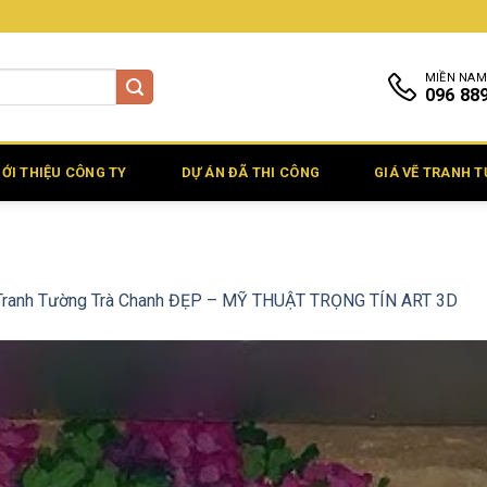
MIỀN NAM
096 88
IỚI THIỆU CÔNG TY
DỰ ÁN ĐÃ THI CÔNG
GIÁ VẼ TRANH 
Tranh Tường Trà Chanh ĐẸP – MỸ THUẬT TRỌNG TÍN ART 3D